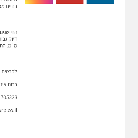
בנויים מפלדת
מ"מ. החי
לפרטים נ
ברונו אי
5705323
p.co.il