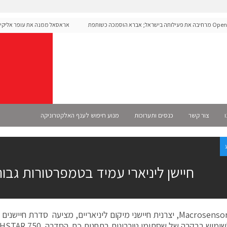
OpenAI מרחיבה את פעילותה בישראל; אברא הוסמכה כשותפת
אראסאל ממנה את עופר אליקים 
רשמית
ו
צור קשר
כנסים ותערוכות
מנוע חיפוש לענף האלקטרוניקה
חיישן ליניארי עמיד בטמפרטורות גבו
חברת Macrosensors, יצרנית חיישני מיקום ליניאריים, מציעה סדרת ח
שימוש בבקרה של שסתומי טורבינות בתחנות כח.