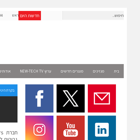
חדשות היום
חברת IAIG גייסה 6 מיליון דולר להקמת חברות תוכנה שנבנו מראש
לעידן ה-AI
Select 
בית
מגזינים
מוצרים חדשים
ערוץ NEW-TECH TV
אודותינ
בקרת הינע
גבוהות ל