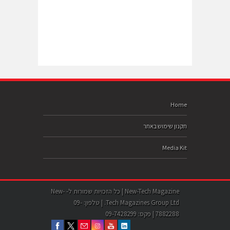
Home
תקנון שימוש באתר
Media Kit
New-Tech Magazine | כל הזכויות שמורות ל- New-
Tech Magazines Group Ltd. | טלפון: 09-
7882288 | פקס: 09-7428299