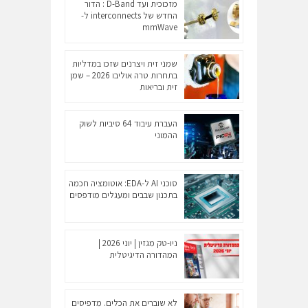
מזכוכית ועד D-Band : הדור
החדש של interconnects ל-
mmWave
שמני זית ויצרנים שזכו במדליות
בתחרות טרה אוליבו 2026 – שמן
זית ובריאות
העברת עיבוד 64 סיביות לשוק
ההמוני
סוכני AI ל-EDA: אוטומציה חכמה
בתכנון שבבים ומעגלים מודפסים
ניו-טק מגזין | יוני 2026 |
המהדורה הדיגיטלית
לא שוברים את הכלים. מדפיסים