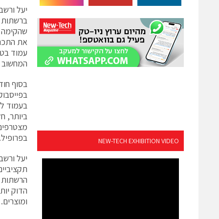
שהקימה מא
את התכני
המחשוב ה
בפייסבוק
ביותר, ח
בפרופיל.
NEW-TECH EXHIBITION VIDEO
תקציביים
הרשתות ה
הדוק יות
ומוצרים.