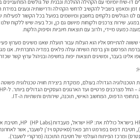
זמן ומאמץ בשביל להקשיב לרחשי הקהילה ודרישותיה ונענים במידת 
 לנו הגולשים נלקחים בחשבון ומיושמים בפועל בכל הקשור לפעילות ש
במגע. שירות צרכנים ולקוחות מיושם גם כן, וכל בעיה שיש ללקוח שלנו 
נה כמעט מיידי, ולרוב עם תוצאות חיוביות וסיפוק הלקוח.
ף ששווה להתייחס אליו הוא העלות עבור תועלת שאנו משיגים מערוץ פעי
 ברמת הפרסום והן ברמת השיחה עולה פלאים במדיה החברתית. אנו מגי
ו אלינו בעבר, ומשיגים תוצאות יפות בחשיפה ובניהול ערוץ קשר שכזה.
ברת הטכנולוגיה הגדולה בעולם, ממקדת ביצירת חוויה טכנולוגית פשוטה ו
בתחומי הדפוס, המחשוב האישי, תוכנה, שירותים ותשתיות ה-IT.
פעילות HP בישראל כוללת את: 
), חטיבת דפוס בפורמט רחב מאד(סאיטקס ויז'ן לשעבר, אשר לאחרונה
טרס) ומרכז הפיתוח העולמי של חטיבת התוכנה (מרקורי לשעבר).