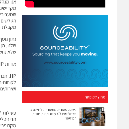
מקדישים 
שמעבירים
הגולשים 
מקבלת מע
נתון נוס
שלנו, הן
שלא נחשפ
אודות HP:
HP, ח
ושירותים 
מחוץ לקופסה
כשההיסטוריה מתעוררת לחיים: כך
טכנולוגיות XR משנות את חוויית
המוזיאון
הדיגיטלי
מקרופרינ