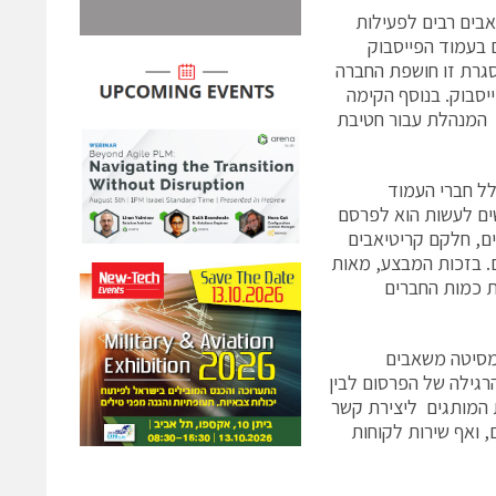
שוב האישי ב – HP: אנו מפנים משאבים רבים לפעילות
המחשוב האישי של HP מציינת למעלה מ 2000 חברים בעמוד הפייסבוק
סגרת זו חושפת החברה
סבוק. בנוסף הקימה
עמוד בטוויטר עם כ – 400 עוקבים. הפעילות מבוצעת על ידי חברת Blonde2.0 המנהלת עבור חטיבת
יד לכלל חברי העמוד
שים לעשות הוא לפרסם
עושים איתו. HP קיבלה מאות מסרים, חלקם קריטיאבים
ם. בזכות המבצע, מאות
ם ללמעלה מהכפלת כמות החברים
שבסקי, מנהלת השיווק של חטיבת המחשוב האישי ב – HP מציינת כי HP מסיטה משאבים
רגילה של הפרסום לבין
ת המותגים ליצירת קשר
, ואף שירות לקוחות