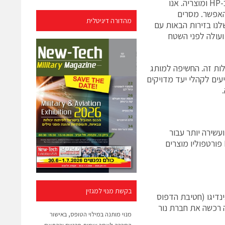
אנו מנהלים דו-שיח יומיומי עם הקהילה ההולכת ונבנית של גולשים המתעניינים ב-HP ומוצריה. אנו
האפשר. מסרים
מהדורה דיגיטלית
לנו בזירות הבאות עם
ועולה לפני השטח
לות זה. החשיפה למותג
עים לקהלי יעד מדויקים
עשירה יותר עבור
לקוחותיה – החל מצרכנים פרטיים ועד הארגונים העסקיים הגדולים ביותר. ל-HP פורטפוליו מוצרים
בקשת מנוי למגזין
HP ישראל, מעבדותHP (HP Labs), חטיבת אינדיגו (חטיבת הדפוס
 רכשה את חברת נור
מנוי מותנה במילוי הטופס, באישור