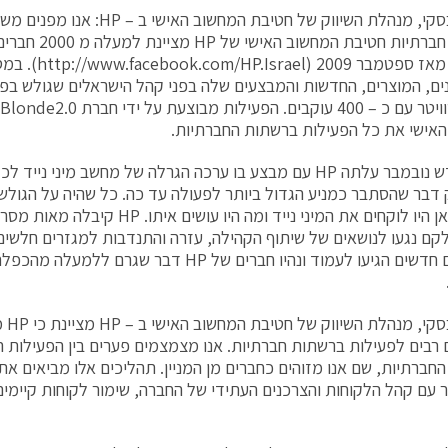
יעל ורשבסקי, מנהלת השיווק של חטיבת המח
ברשתות חברתיות חטיבת 
ז ספטמבר 2009 (
http://www.facebook.com/HP.Israel
). במ
ם, המוצרים, החדשות והמבצעים שלה בפני קהל הישראלים שגולש בפיי
אישי את כל הפעילות ברשתות החברתיות.
בסוף חודש נובמבר עלתה HP עם מבצע בו ערכה הגרלה של מחשב מיני ני
 דבר שהסתבר כמניע הגדול ביותר לפעולה עד כה. כל שהיה על הגול
בעמוד לאן היו לוקחים את המיני נייד ומה היו 
לקם נגעו לנושאים של שיתוף הקהילה, עזרה והתנדבות למגזרים חלשי
מצטרפים חדשים הגיעו לעמוד ונהיו חברים של HP דבר שגר
יעל ור
 רבים לפעילות ברשתות חברתיות. אנו מצמצמים פערים בין הפעילות ה
חברתיות, שם אנו מזוהים כחברים מן המניין. תהליכים אלו מביאים א
ר עם קהל הלקוחות והצרכנים העתידי של החברה, שימור לקוחות קיימים