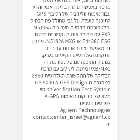
מרכזי באפשור פתרון בדיקה אמין והדיר
עבור אימות וולידציה של רסיברי GPS.
התוכנה פועלת על גבי מחולל פס הבסיס
ופלטפורמת הדמיית הערוצים N5106A
PXB עם מחולל אותות וקטוריים מדגם
E4438C ESG או N5182A MXG. פתרון
זה מאפשר יצירת אותות עבור רוב
התקנים האלחוטיים הקיימים בשוק.
בנוסף, התוכנה עם פלטפורמת ה-
PXB/MXG ניתנת לשילוב עם ערכת
הבדיקה של התקשורת האלחוטית 8960
במסגרת ה-GS 9000 A-GPS Design
Verification Test System לכיסוי
מלא של בדיקות תאימות A-GPS.
לפרטים נוספים:
Agilent Technologies
contactcenter_israel@agilent.co
m