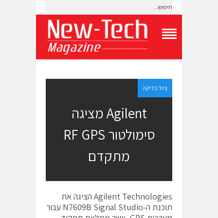
T
o
g
g
l
e
ציוד בדיקה
N
a
Agilent מציגה
v
i
סימולטור RF GPS
g
a
t
מתקדם
i
o
n
M
e
Agilent Technologies הציגה את
n
תוכנת ה-N7609B Signal Studio עבור
u
מערכות GPS, אשר ממלאת תפקיד