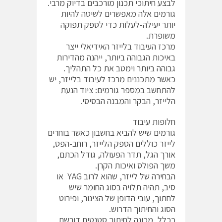
לבצע חיתוכי תכנון מורכבים בדיוק מרבי.
גורמים אלה מאפשרים לשיטה להיות
יותר יעילה-לעלות כדי לספק תפוקה
משופרת.
מרכז העיבוד בלייזר האידיאלי ייצר
באיכות הגבוהה ביותר, ייהנה מהדירות
גבוהה ביותר וימטב את כל התהליך.
כאשר מתכננים מרכז לעיבוד בלייזר, יש
להתחשב במספר גורמים: ציוד הנעת
הלייזר, הבקר והמבנה הבסיסי.
חלופות עיבוד
גורמים שיש להביא בחשבון כאשר בוחרים
לייזר כוללים הספק הלייזר, רוחב-הפס,
אורך הגל, תדר הפעולה, גודל הכתם,
משך הפולס ואיכות הקרן.
הבחירה של לייזר, שהוא לרוב YAG או
סיב, תהיה תלויה בסוג החומר שיש
לחתוך, עובי הדופן של הצינור, ופירוט
הסוג והחיתוך הדרוש.
ככלל, מכונה לחיתוך סטנטים דורשת