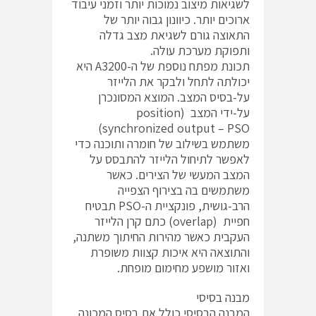
לשגיאות מיצוב נמוכות יותר וזמני עיבוד
ארוכים יותר. כיוונון גבוה יותר של
התאוצה גורם לשגיאת מצב גדלה
ותפוקת מערכת עולה.
תכונת מפתח נוספת של ה-A3200 היא
יכולתה לתחל ולבקר את הלייזר
על-בסיס המצב. המוצא המסונכרן
על-ידי המצב (position
synchronized output – PSO)
משתמש בשילוב של חומרה ותוכנה כדי
לאפשר לתיחול הלייזר להתבסס על
המצב המעשי של הצירים. כאשר
משתמשים בה בצירוף הצפייה
הרב-גושית, פונקציית ה-PSO תבטיח
חפיית (overlap) כתם קרן הלייזר
העקבית כאשר מהירות החיתוך משתנה,
והתוצאה היא איכות קצוות משופרת
ואזור מושפע מחימום מופחת.
מבנה בסיסי
המבנה הבסיסי כולל את בסיס המכונה,