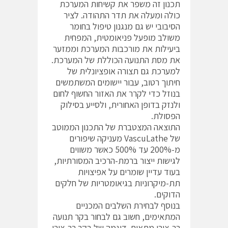
תכנון זה משפר את קשיחות המערכת
כולה ומעלה את תדר התהודה. לציר
הסיבובי יש גם מנגנון טיפול בחומר
משולב מופעל פניאומטית, המפחית
ביעילות את מורכבות המערכת וממזער
את מסת התנועה הכוללת של המערכת.
למערכת גם תצורה אופציונלית של
חיתוך רטוב, עבור יישומים המשתמשים
בנוזל כדי לקרר את האזור החשוף לחום
ולנזק בדופן האחורית, ולסייע בסילוק
הפסולת.
התוצאה המצטברת של התכנון הממוטב
של VascuLathe מעניקה שיפורים
מ-200% עד 500% כאשר משווים
לגישות ייצור ברמת-הרכיב המסורתיות,
בעוד עדיין שומרים על אפיצויות
תת-מיקרוניות בגיאומטריות של חלקים
הדוקים.
בנוסף לבחירת השלבים המכניים
המתאימים, חשוב גם לבחור בקר תנועה
רב-צירי מתאים. דוגמה של בקר רב-צירי