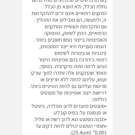
נחלת הכלל, ולא היוצא מן הכלל.
התקנים רפואיים אינם זרים להתקדמות
זו, ולמעשה, הם מובילים את התהליך.
עם התקדמות תעשיית ההתקנים
הרפואיים, הזמן לשיווק, התפוקה
והאפיצויות בייצור נעשו חשובים ביותר.
דוגמה מעניינת היא ייצור הסטנטים,
(תבניות או צינורות לשימוש
רפואי-כירורגי) בהם אפיצויות הייצור
הגיעו לרמה התת-מיקרונית. בנוסף,
מאחר שהתקנים אלה יוחדרו לתוך עורקי
אנוש, עליהם להיות ללא חריצים או
סריטות ועליהם גם להיות היגייניים ביותר.
דרישות ייצור אופייניות של סטנטים
כוללות:
•סטנטים מיוצרים לרוב מפלדה, ניטינול
או סגסוגת על-בסיס קובלט.
•מבנה הסטנט הוא לרוב רשת או סליל.
•חומרי הסטנט יכולים להיות דקים עד
0.001” (25.4um).