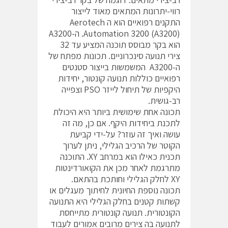
רווי-יתרונות המתאים מאוד לייצור
התקנים רפואיים הוא ה Aerotech
Automation 3200 (A3200). ה-A3200
הוא בקר מבוסס תוכנה המציע עד 32
צירי תנועה סינכרוניים. תכונות מפתח של
ה-A3200 המשמשות בייצור סטנטים
רפואיים כוללות תנועה קונטור, יחידות
היקפיות של תיחול לייזר PSO וצפייה
רב-גושית.
תכונה אחת שימושית ביותר היא היכולת
לתכנת ביחידות היקף. אם כן, מה זה
עושה ואיך זה עוזר? על-ידי קביעת
הקוטר של הרכיב הגלילי, ניתן לערוך
תכנית כאילו הוא במרחב XY. התוכנה
מתרגמת לאחר מכן את הקואורדינטות
XY לחלק הגלילי וחותכת בהתאם.
תכונה נוספת החיונית לחיתוך מעגלים או
קשתות קטנים בחלק הגלילי היא התנועה
הקונטורית. תנועה קונטורית מתייחסת
לתנועה בה צירים מרובים אמורים לעבוד