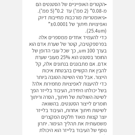
•הקטרים האופייניים של הסטנטים הם
מ-0.08” (2 ממ’) עד 0.2”(5 ממ’).
•גיאומטריות מורכבות מחייבות דיוק
ואפיצויות חיתוך של ±0.0001”
(25.4um).
כדי להעמיד אחדים ממספרים אלה
בפרספקטיבה, קוטר של שערת אדם הוא
בערך 100 um, כך שכל עובי הדופן של
החומר בסטנט הוא 25% מעובי שערת
אדם. אם מתבוננים בנתונים אלה, קל
להבין את הקשיים בהבטחת איכות
הייצור. אבל מהי השיטה הטובה ביותר
כדי להיענות לאפיצויות מחמירות אלה?
בשל יכולתו היחידה, העיבוד בלייזר הפך
לשיטה השולטת של חיתוך, הסרה וריתוך
חומרים לייצור הסטנטים. בהשוואה
לשיטות חיתוך אחרות, העיבוד בלייזר
יוצר קצוות מאוד חלקים המקצרים
משמעותית את תהליך הגימור. יתרון
נוסף של העיבוד בלייזר הוא היכולת