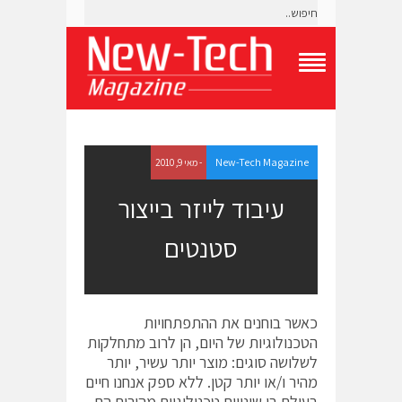
T
o
g
g
l
e
New-Tech Magazine
- מאי 9, 2010
N
a
עיבוד לייזר בייצור
v
i
סטנטים
g
a
t
i
o
כאשר בוחנים את ההתפתחויות
n
M
הטכנולוגיות של היום, הן לרוב מתחלקות
e
לשלושה סוגים: מוצר יותר עשיר, יותר
n
מהיר ו/או יותר קטן. ללא ספק אנחנו חיים
u
בעולם בו שינויים טכנולוגיים מהירים הם