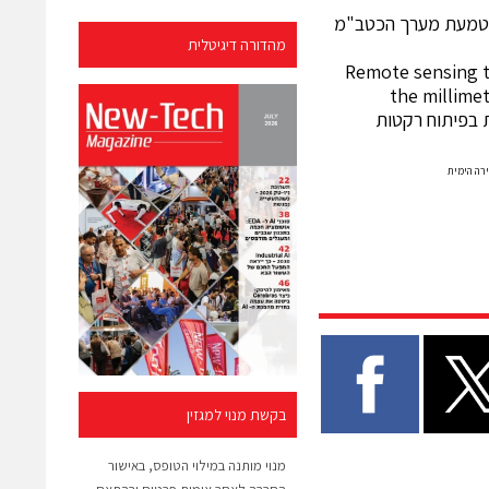
: הטמעת מערך הכטב"מ
מהדורה דיגיטלית
Remote sensing t
the millime
ת בפיתוח רקטות
רה הימית
בקשת מנוי למגזין
מנוי מותנה במילוי הטופס, באישור