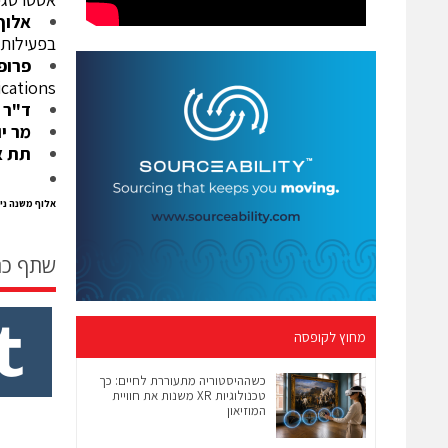
אלוף
בפעילות 
פרופ
ications
ד"ר 
מר יו
תת א
אלוף משנה ני
שתף כ
מחוץ לקופסה
כשההיסטוריה מתעוררת לחיים: כך
טכנולוגיות XR משנות את חוויית
המוזיאון