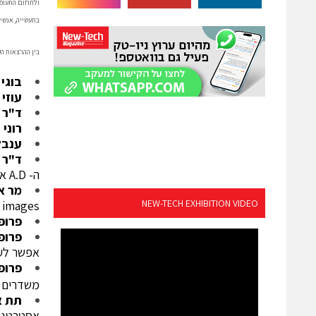
ולתחום התעופת
בתעשייה, אנשי 
בין ההרצאות הש
בוגי 
עוזי 
ד"ר ג
רוני 
ענבל
ד"ר 
ה-
A.D
או
מר א
NEW-TECH EXHIBITION VIDEO
l images
פרופס
פרופ
אפשר לעש
פרופ 
משדרים
תת א
אסטרטגי, 