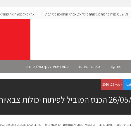
OpenAI מרחיבה את פעילותה בישראל; אברא הוסמכה כשותפת
אראסאל ממנה את עופר אליקי
Se רשמית
ו
צור קשר
כנסים ותערוכות
מנוע חיפוש לענף האלקטרוניקה
La
- מאי 26, 2010
המוביל לפיתוח יכולות צבאיות נערך היום.
צוגה של החברות המובילות בתחום הצבאי והתעופתי, מגוון מוצרים וטכנולוגיות חדשות בתקנים הצבאיים והתעופתיים, 