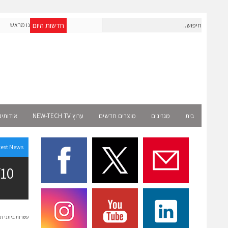
חדשות היום
חברת IAIG גייסה 6 מיליון דולר להקמת חברות תוכנה שנבנו מראש
לעידן ה-AI
lect
בית
מגזינים
מוצרים חדשים
ערוץ NEW-TECH TV
אודותינ
test News
26/05/10 הכנס 
עשרות ביתני ת