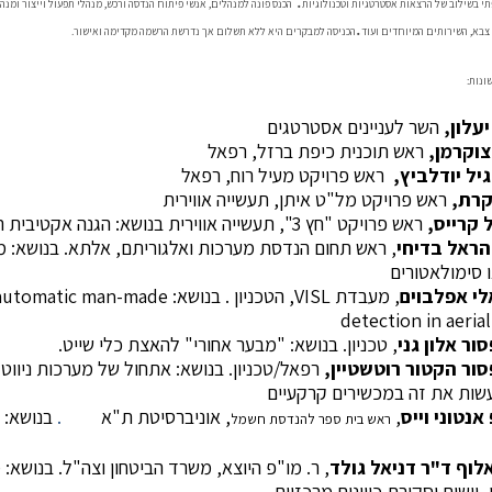
.
י בשילוב של הרצאות אסטרטגיות וטכנולוגיות
הכנס פונה למנהלים, אנשי פיתוח הנדסה ורכש, מנהלי תפעול וייצור ומנ
.
צבא, השירותים המיוחדים ועוד
הכניסה למבקרים היא ללא תשלום אך נדרשת הרשמה מקדימה ואישור.
ונות:
יעלון,
השר לעניינים אסטרטגים
צוקרמן,
ראש תוכנית כיפת ברזל, רפאל
יל יודלביץ,
ראש פרויקט מעיל רוח, רפאל
קרת,
ראש פרויקט מל"ט איתן, תעשייה אווירית
 קרייס,
ראש פרויקט "חץ 3", תעשייה אווירית בנושא: הגנה אקטיבית רב שכבתית
הראל בדיחי
, ראש תחום הנדסת מערכות ואלגוריתם, אלתא. בנושא: 
 סימולאטורים
לי אפלבוים
, מעבדת
VISL
, הטכניון . בנושא:
automatic man-made
detection in aeria
ור אלון גני
, טכניון. בנושא: "מבער אחורי" להאצת כלי שייט.
סור הקטור רוטשטיין,
רפאל/טכניון. בנושא: אתחול של מערכות ניוו
ות את זה במכשירים קרקעיים
אנטוני וייס
,
, אוניברסיטת ת"א
.
בנושא: 
ראש בית ספר להנדסת חשמל
לוף ד"ר דניאל גולד
, ר. מו"פ היוצא, משרד הביטחון וצה"ל. בנושא: 
יישום וסקירת כיוונים מרכזיים.