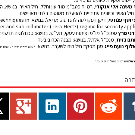
 משנה אלי אנקורי
, רמ"ח כטב"מ מודיעין וחלל, חיל האויר. בנושא
חיל האויר וכיוונים עתידיים להפעלת מטוסים בלתי מאויישים.
 יוסף פנחסי
, דיקן הפקולטה להנדסה, אריאל. בנושא:
echniques in
ter and
sub-nillimeter (Tera-Hertz) regime for security appl
דני פרץ
סמנכ"ל מו"פ ופיתוח עסקי, תע"ש. בנושא: טכנולוגיה חדשני
תם גזית
, מנכ"ל אלתל. בנושא: מבנה הכח ביבשה
לוף נועם פייג
סגן מפקד חיל הים לשעבר. בנושא:
שימוש בכלים בלתי מאוישים בזי
ר חלמיש
רמ"ח אלמ"ח, זרוע יבשה
תבה