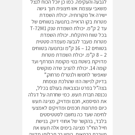
לגבעה והעקיפה. כמו כן יוכל הכוח לנצל
משאבי עוצמת אש חיצונית תוך גישה
ישירה אל מקורותיה. יכולת השמדת
מטרות בקו הראייה בתנועה בטווחים של
עד 2 ק”מ. יכולת השמדת טנק T-72M1
בכל טווח היתקלות. יכולת השמדת
מטרות מעבר לגבעה מעמדה סטטית
בטווחים 12 – 16 ק”מ ובתנועה בטווחים
2 – 8 ק”מ. יכולת השמדת מטרות
מדויקת בשטח בנוי מקומת המרתף ועד
קומה 14. יכולת להציב שדה מוקשים
שאפשר לחמשו ולנטרלו מרחוק.”
בדיוק לנישה הזו שהולכת וצומחת
בצה”ל בפרט ובצבאות בעולם בכלל,
נכנסה חברת תעש. כמי שחרתה על דגלה
את הסיסמא, חכם ומדויק, מציגה תעש
כיום פתרונות חכמים ומדויקים לאמצעי
לחימה שעד כה נחשבו לסטטיסטים
בלבד, בהקשר של אחוזי דיוק. בנישת
חייל החי”ר מציגה בימים אלה תעש את
מערכת הרפאים, רימון רב תכליתי מדויק