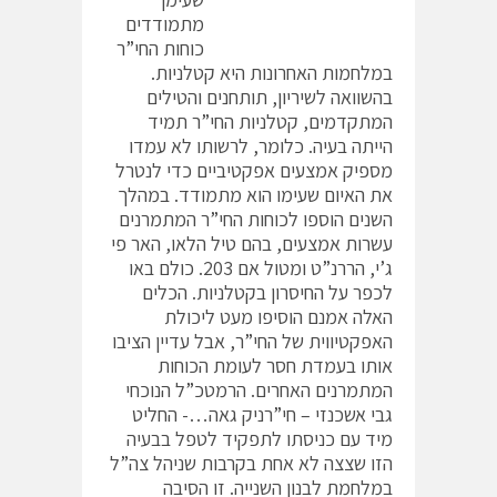
מתמודדים
כוחות החי”ר
במלחמות האחרונות היא קטלניות.
בהשוואה לשיריון, תותחנים והטילים
המתקדמים, קטלניות החי”ר תמיד
הייתה בעיה. כלומר, לרשותו לא עמדו
מספיק אמצעים אפקטיביים כדי לנטרל
את האיום שעימו הוא מתמודד. במהלך
השנים הוספו לכוחות החי”ר המתמרנים
עשרות אמצעים, בהם טיל הלאו, האר פי
ג’י, הררנ”ט ומטול אם 203. כולם באו
לכפר על החיסרון בקטלניות. הכלים
האלה אמנם הוסיפו מעט ליכולת
האפקטיווית של החי”ר, אבל עדיין הציבו
אותו בעמדת חסר לעומת הכוחות
המתמרנים האחרים. הרמטכ”ל הנוכחי
גבי אשכנזי – חי”רניק גאה…- החליט
מיד עם כניסתו לתפקיד לטפל בבעיה
הזו שצצה לא אחת בקרבות שניהל צה”ל
במלחמת לבנון השנייה. זו הסיבה