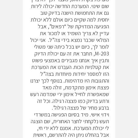
שום שינוי. המערכת החדשה יכולה לירות
גם את התחמושת הישנה בדיוק טוב
יחסית למה שקיים כיום אולם ללא יכולת
הפגיעה המדויקת של “רפאים”, אבל
עדיין לא צריך השמיד או למכור את
המלאי שכבר נמצא בידי צה”ל. אני יכול
לומר לך, כיום יש בכל כיתה שני מטולי
M-203, תחבר את זה עם יכולת הדיוק
ותבין איך אנחנו מגבירים באמצעי פשוט
את קטלניות הכוח. העברנו את המערכת
הזו למספר יחידות מיוחדות בצה”ל
והתגובות היו מדהימות. בנוסף לכך יצרנו
פצצת אימון מתקדמת, זולה מאד
שמאפשרת לחייל אימון ירי שמדמה רעש
ורתע בדיוק כמו פצצה רגילה. וכל זה
ברבע מחיר של פצצה רגילה”.
וידוי אישי. מיד בסיום הפגישה במשרדי
תעש נלקחתי לחצר האחורית, שם הוצגה
לי יכולת המערכת. אמנם ללא ירי חי,
אבל בהחלט ניתן היה להתרשם, ראשית