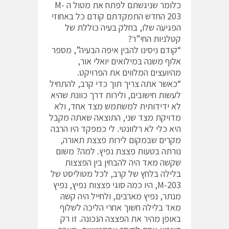
כלומר שניגשתם לפתח את מטול ה M-
203 החדש התמקדתם קודם כל באחוזי
הפגיעה שלו, בחלק בעיה כוללת של
קטלניות החי”ר?
“קודם ניסינו להבין איפה הבעיה”, מספר
אלוף משנה במילואים יואלי אור,
מהיועצים המלווים את הפרויקט.
“כאשר אתה צריך תוך כדי קרב, להתחיל
לעשות חישובים, ולירות דרך כוונת שהיא
לא ידידותית למשתמש מצד אחד, ולא
מדויקת מצד שני, התוצאה שאתה מקבל
היא כלי לא רלוונטי. לי כמפקד היו הרבה
מקרים שבמקום לירות פצצת תאורה,
נורתה בטעות פצצת נפיץ. למה? משום
שקשה מאד היה להבחין בין הפצצות
בלילה בלחץ של קרב, לכל מטוליסט של
M-203, היו כמה סוגי פצצות נפיץ, נפיץ
מנתר, נפיץ מארבים, ולחייל היה קשה
מאד בלילה חשוך אחרי הליכה לשלוף
באופן מהיר את הפצצה הנכונה. זו רק