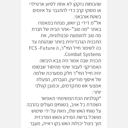
שהכוחות נזקקו לא אחת לסיוע ארטילרי
או מסוקי קרב כדי להתגבר על איומים
בשטח אורבאני.
אל”מ דידי בן יואש, מנתח במאמרו
באתר “מה טוב”–אתר הבית של חברת
מה טוב להטמעת טכנולוגיות, את
התכנית הגרנדיוזית ביותר שנהגתה עד
כה לשיפור חייל החי”ר, ה FCS -Future
Combat Systems.
תכנית שבה אמור היה צבא היבשה
האמריקני לעבור שינוי מהיסוד שבסופו
יהיה חייל החי”ר חלק ממערכת שלמה
של איסוף מודיעין, העברתו, הפעלת
אמצעי אש מתקדמים, וכמובן קטלני
יותר:
“קטלניות הכח המשימתי תאפשר
השמדת כל אויב, בטווחים העולים בהרבה
על טווחי האש שלו, וזאת על ידי שימוש
מושכל ברשת המידע והאש המרכזית
תוך ניצול יכולות האש בקו ראייה, מעֵבֶר