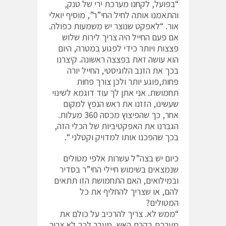
“בפועל, לקחנו מערכת ירי של טנק,
והתאמנו אותה לחיל החי”ר”, מוסיף יואלי
אור. “לאפקט שנוצר יש משמעות כפולה.
אם פעם החייל היה צריך לירות שלוש
פצצות ויותר כידי לפגוע במטרה, היום
הוא עושה זאת בפצצה ראשונה. קיצרנו
בכך את הזנב הלוגיסטי, החייל יורה
פחות,פוגע יותר ולכן צורך פחות
תחמושת. אני אתן לך עוד דוגמא לשינוי
שעשינו, הזזנו את ראש הנפץ למקום
אחר, כך שהפיצוץ מכסה 360 מעלות.
הגברנו את האפקטיביות של הכלי הזה,
בכך שהפכנו אותו למדויק וקטלני “.
כיום יש בצה”ל עשרות אלפי מטולים
שנמצאים בשימוש חיילי החי”ר בסדיר
ובמילואים, האם התחמושת הזו תתאים
להם, או שצריך להחליף את כל
המטולים?
“ממש לא. צריך להרכיב על כולם את
מערכת בקרת האש, מעבר לכך לא צריך