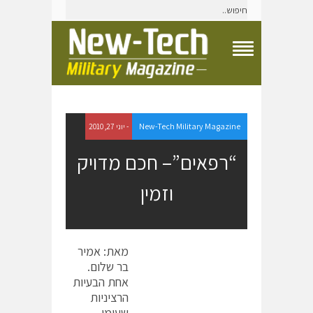
T
o
g
g
l
e
New-Tech Military Magazine
- יוני 27, 2010
N
a
“רפאים”– חכם מדויק
v
i
וזמין
g
a
t
i
o
מאת: אמיר
n
M
בר שלום.
e
אחת הבעיות
n
הרציניות
u
שעימן