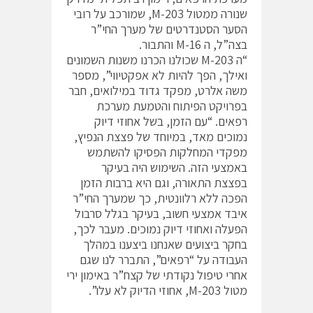
שנורה ממטול M-203, שמורכב על רובי
הסער הסטנדרטים של מערך החי”ר
בצה”ל, ה M-16 והתבור.
“ה M-203 שכולנו הכרנו משנות השמונים
ואילך, הפך להיות לא אפקטיווי”, מספר
משה אלרט, מפקד גדוד במילואים, חבר
בפרויקט הפיתוח והטמעת מערכת
רפאים. “עם הזמן, בשל אחוזי דיוק
נמוכים מאד, במיוחד של פצצת הנפיץ,
מפקדי המחלקות הפסיקו להשתמש
באמצעי הזה. השימוש היה בעיקר
בפצצת התאורה, וגם היא ברבות הזמן
הפכה ללא רלוונטית, כך שמערך החי”ר
איבד אמצעי חשוב, בעיקר בגלל סרבול
הפעלה ואחוזי דיוק נמוכים. מעבר לכך,
בחקר ביצועים שאנחנו ביצענו במהלך
העבודה על “רפאים”, התברר לנו שגם
אחרי טיפול נקודתי של קצח”ר באימון ירי
מטול M-203, אחוזי הדיוק לא עלו”.