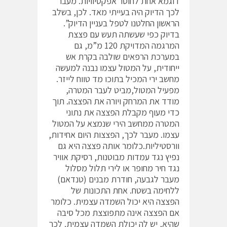
דוגמא אחת לחוסר אפקטיוויות. מעבר
לכך הדיוק היה בעייתי מאד. לכן, בשלב
הראשון החלטנו לטפל בעניין הדיוק”.
בדיוק כפי שעשתה תעש עם פצצת
המרגמה המדויקת 120 מ”מ, גם
במערכת הרפאים שולבה בקרת אש
ייחודית, על המטול עצמו נבנה למעשה
מחשב ירי המכיל בתוכו מד טווח לייזר.
מפעיל המטול,מביט לעבר המטרה,
מודד את המרחק ויורה את הפצצה. תוך
כדי מעוף מקבלת הפצצה את נתוני
המטרה ממחשב הירי שנמצא על המטול
עצמו. מעבר לכך, הפצצות היום אחידות,
וורסטיליות.כלומר אותה פצצה היא גם
נפיץ נגד עמדות מבוטנות, רסיקת אוויר
נגד חיר מחופר או לירי תלול מסלול
מעבר לגבעה, חודרת מבנים (טנדאם)
ללחימה בשטח. אחת התכונות של
הפצצה היא יכול השמדה עצמית. כלומר
אם הפצצה אינה מתפוצצת מכל סיבה
שהיא, יש לה יכולת השמדה עצמית. לכך