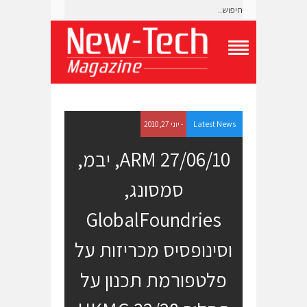
T
o
g
g
l
e
Latest News
- יוני 27, 2010
N
a
27/06/10 ARM, יבמ,
v
i
סמסונג,
g
a
t
GlobalFoundries
i
o
וסינופסיס מכריזות על
n
M
e
פלטפורמת תכנון על
n
u