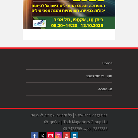
Home
תקנון שימוש באתר
Media Kit
New-Tech Magazine | כל הזכויות שמורות ל- New-
Tech Magazines Group Ltd. | טלפון: 09-
7882288 | פקס: 09-7428299