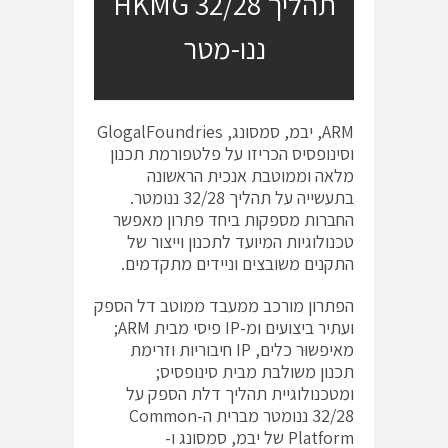
תהליך 32/28 HKMG
ננו-מטר
ARM, יבמ, סמסונג, GlogalFoundries
וסינופסיס הכריזו על פלטפורמת תכנון
מלאה וממוטבת אנכית הראשונה
בתעשייה על תהליך 32/28 ננומטר.
החברות מספקות ביחד פתרון מאפשר
טכנולוגיות המיועד לתכנון וייצור של
התקנים משובצים וניידים מתקדמים.
הפתרון מורכב ממעבד ממוטב דל הספק
ועתיר ביצועים ומ-IP פיסי מבית ARM;
מאיפשוּר כלים, IP חיבוריות וזרימת
תכנון משולבת מבית סינופסיס;
ומטכנולוגיית תהליך דלת הספק על
32/28 ננומטר מברית ה-Common
Platform של יבמ, סמסונג ו-