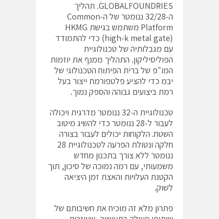
GLOBALFOUNDRIES. תהליך
ה-32/28 ננומטר של ה-Common
Platform משתמש בגישת HKMG
(high-k metal gate) כדי להתמודד
עם מגבלותיה של טכנולוגיית
הפוליסיליקון. התהליך ממנף את יוזמות
המו"פ של ברית הפיתוח הטכנולוגי של
יבמ כדי להציע פלטפורמת ייצור בעל
רמת ביצועים גבוהה והספק נמוך.
טכנולוגיית ה-32 ננומטר מדרגית ויכולה
לעבור ל-28 ננומטר כדי להשיג מיטוב
השטח. הלקוחות יכולים לעבור בצורה
חלקה ונטולת הפרעה לטכנולוגיית 28
ננומטר ללא צורך בתכנון מחדש
משמעותי, עם רמה נמוכה של סיכון, תוך
הקטנת העלויות והאצת זמן היציאה
לשוק.
פתרון מלא זה מוכיח את חשיבותם של
שיתופי פעולה בתעשייה, שעוזרים