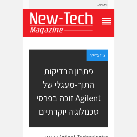
T
o
g
g
l
e
ציוד בדיקה
N
a
פתרון הבדיקות
v
i
התוך-מעגלי של
g
a
t
Agilent זוכה בפרסי
i
o
טכנולוגיה יוקרתיים
n
M
e
n
u
Agilent Technologies הכריזה