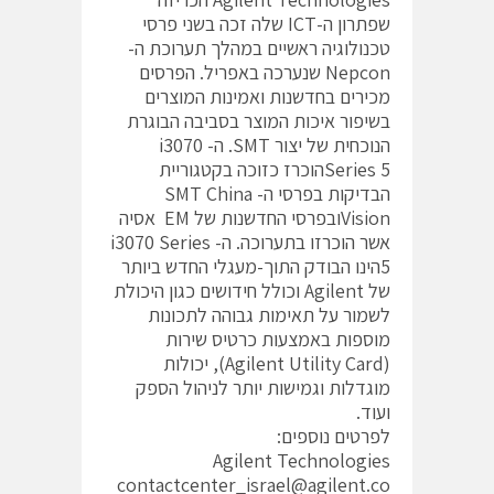
שפתרון ה-ICT שלה זכה בשני פרסי
טכנולוגיה ראשיים במהלך תערוכת ה-
Nepcon שנערכה באפריל. הפרסים
מכירים בחדשנות ואמינות המוצרים
בשיפור איכות המוצר בסביבה הבוגרת
הנוכחית של יצור SMT. ה- i3070
Series 5הוכרז כזוכה בקטגוריית
הבדיקות בפרסי ה- SMT China
Visionובפרסי החדשנות של EM אסיה
אשר הוכרזו בתערוכה. ה- i3070 Series
5הינו הבודק התוך-מעגלי החדש ביותר
של Agilent וכולל חידושים כגון היכולת
לשמור על תאימות גבוהה לתכונות
מוספות באמצעות כרטיס שירות
(Agilent Utility Card), יכולות
מוגדלות וגמישות יותר לניהול הספק
ועוד.
לפרטים נוספים:
Agilent Technologies
contactcenter_israel@agilent.co