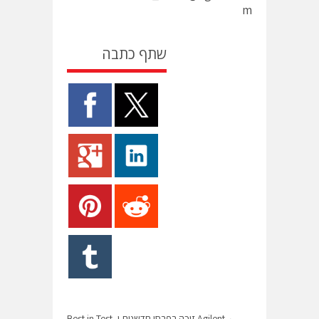
m
שתף כתבה
←
Agilent זוכה בפרסי חדשנות ו- Best in Test