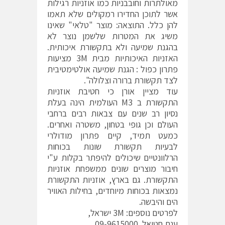
מאולתרות וחובבניות כמו אוזניות רגילות
אשר לתוכן החדירו רמקולים שלא תאמו
להן כלל. התוצאה: מוצר "טלאי" שאינו
משיג את המטרות שלשמן נוצר לא
בהגנת שמיעה ולא בתקשורת איכותית.
האזניות האיכותיות מבית 3M מציעות
פתרון כפול : הגנת שמיעה אולטימטיבית
לצד תקשורת ברורה וצלולה".
עוד מציין אורן כי חטיבת אוזניות
התקשורת ב M3 העולמית הינה בעלת
נסיון רב שנים עם צבאות רבים ברחבי
העולם וכן גופי בטחון, משטרה ואחרים.
כמעט תמיד, קיים פתרון מודולרי
לבעיות תקשורת שונות בכוחות
הרלוונטיים שיכולים להיפתר בקלות ע"י
חיבור מוצרים שונים ממשפחת אוזניות
התקשורת. גם בארץ, אוזניות התקשורת
נמצאות בכוחות מיוחדים, בחילות האוויר
הים והיבשה.
לפרטים נוספים: 3M ישראל,
ענת חטואל 09-9615000