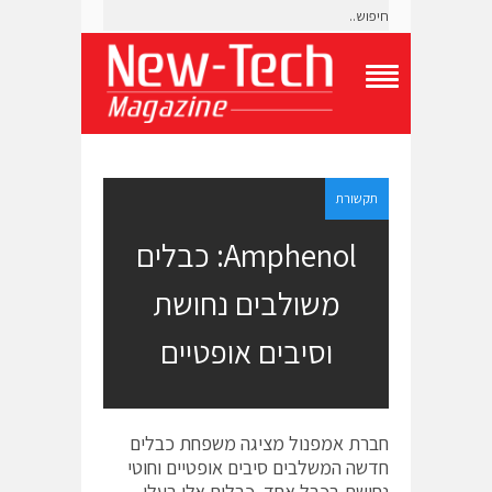
T
o
g
g
l
e
תקשורת
N
a
Amphenol: כבלים
v
i
משולבים נחושת
g
a
t
וסיבים אופטיים
i
o
n
M
e
חברת אמפנול מציגה משפחת כבלים
n
חדשה המשלבים סיבים אופטיים וחוטי
u
נחושת בכבל אחד. כבלים אלו בעלי