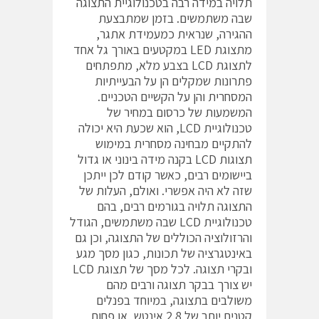
תלויה במידה רבה בטכנולוגיית התצוגה
שבה משתמשים. בזמן שמתבצעת
ההגירה, שנראית כמעמידת אתגר,
מתצוגת LED במקטעים באורך גל אחד
לתצוגת LCD בצבע מלא, מתפתחים
פתרונות שמקלים הן על הבעייתיות
המסחרית והן על הקשיים הטכניים.
המשמעות של כרסום במחיר של
טכנולוגיית LCD, הוא שכעת היא יכולה
להתקיים מבחינה מסחרית במימוש
תצוגות LCD בקנה מידה בינוני או גדול
ביישומים רבים, כאשר קודם לכן ייתכן
שזה לא היה אפשרי. ואולם, העלות של
התצוגה תלויה בגורמים רבים, בהם
טכנולוגיית LCD שבה משתמשים, הגודל
והרזולוציה הכוללים של התצוגה, וכן גם
באינטגרציה של תכונות, כגון מסך מגע
ובקרי תצוגה. לכל מסך של תצוגת LCD
יש צורך בבקר תצוגה ורבים מהם
משולבים בתצוגה, במיוחד בפנלים
קטנים יותר של 2.8 אינטש, או פחות