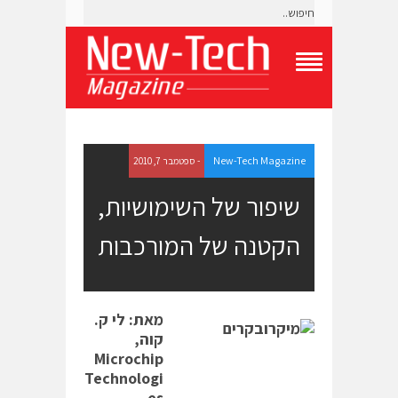
T
o
g
g
l
e
New-Tech Magazine
- ספטמבר 7, 2010
N
a
שיפור של השימושיות,
v
i
הקטנה של המורכבות
g
a
t
i
o
מאת: לי ק.
n
M
קוה,
e
Microchip
n
Technologi
u
es