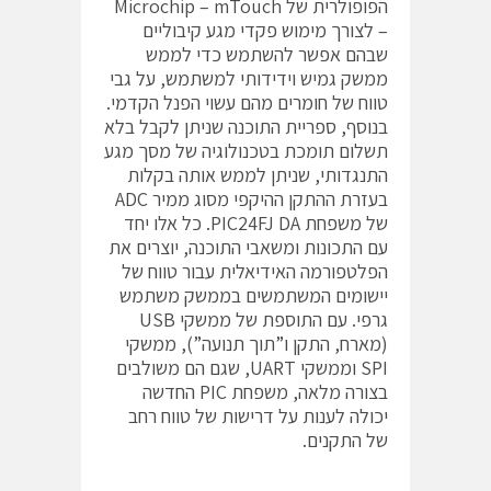
הפופולרית של Microchip – mTouch
– לצורך מימוש פקדי מגע קיבוליים
שבהם אפשר להשתמש כדי לממש
ממשק גמיש וידידותי למשתמש, על גבי
טווח של חומרים מהם עשוי הפנל הקדמי.
בנוסף, ספריית התוכנה שניתן לקבל בלא
תשלום תומכת בטכנולוגיה של מסך מגע
התנגדותי, שניתן לממש אותה בקלות
בעזרת ההתקן ההיקפי מסוג ממיר ADC
של משפחת PIC24FJ DA. כל אלו יחד
עם התכונות ומשאבי התוכנה, יוצרים את
הפלטפורמה האידיאלית עבור טווח של
יישומים המשתמשים בממשק משתמש
גרפי. עם התוספת של ממשקי USB
(מארח, התקן ו”תוך תנועה”), ממשקי
SPI וממשקי UART, שגם הם משולבים
בצורה מלאה, משפחת PIC החדשה
יכולה לענות על דרישות של טווח רחב
של התקנים.