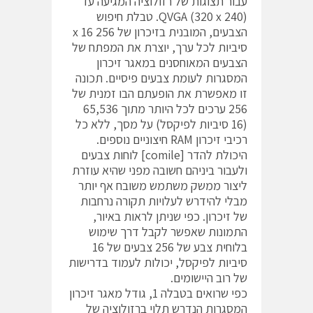
עבור תצוגות של רזולוציה המגיעה עד
QVGA (320 x 240). טבלת חיפוש
הצבעים, המובנית בזיכרון של 256 x 16
סיביות לכל ערך, יוצרת את המפתח של
הצבעים המאוחסנים במאגר זיכרון
המסגרות לעומת צבעים פיסיים. תכונה
זו מאפשרת את הופעתם הבו זמנית של
256 ערכים לכל היותר מתוך 65,536
(16 סיביות לפיקסל) על מסך, ללא כל
רכיבי זיכרון RAM חיצוניים נוספים.
היכולת להדר [comile] לוחות צבעים
ולעבור ביניהם חשובה מפני שהיא עוזרת
ליצור ממשק משתמש משובח אף יותר
מבלי להידרש לעלויות תקורה נרחבות
של זיכרון. כפי שניתן לראות באיור,
התמונות שאפשר לקבל דרך שימוש
בלוחית צבע של 256 צבעים של 16
סיביות לפיקסל, יכולות לעמוד בדרישות
של רוב היישומים.
כפי שרואים בטבלה 1, גודל מאגר זיכרון
המסגרות הנדרש תלוי ברזולוציה של