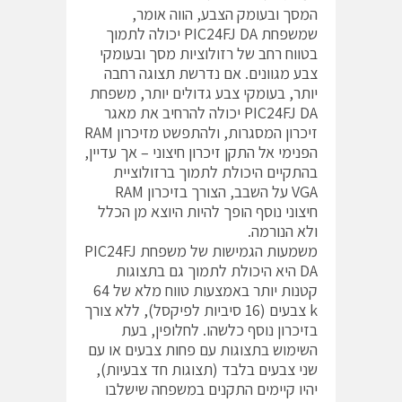
המסך ובעומק הצבע, הווה אומר,
שמשפחת PIC24FJ DA יכולה לתמוך
בטווח רחב של רזולוציות מסך ובעומקי
צבע מגוונים. אם נדרשת תצוגה רחבה
יותר, בעומקי צבע גדולים יותר, משפחת
PIC24FJ DA יכולה להרחיב את מאגר
זיכרון המסגרות, ולהתפשט מזיכרון RAM
הפנימי אל התקן זיכרון חיצוני – אך עדיין,
בהתקיים היכולת לתמוך ברזולוציית
VGA על השבב, הצורך בזיכרון RAM
חיצוני נוסף הופך להיות היוצא מן הכלל
ולא הנורמה.
משמעות הגמישות של משפחת PIC24FJ
DA היא היכולת לתמוך גם בתצוגות
קטנות יותר באמצעות טווח מלא של 64
k צבעים (16 סיביות לפיקסל), ללא צורך
בזיכרון נוסף כלשהו. לחלופין, בעת
השימוש בתצוגות עם פחות צבעים או עם
שני צבעים בלבד (תצוגות חד צבעיות),
יהיו קיימים התקנים במשפחה שישלבו