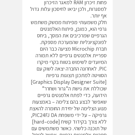
פחות זיכרון RAM למאגר הזיכרון
למסגרות, ולכן יביאו לחיסכון עלות גדול
אף יותר.
חלק משמעותי מפיתוח ממשק משתמש
גרפי הוא, כמובן, פיתוח האלמנטים
הגרפיים שמרכיבים את המסך, ביחס
לפונקציונליות שהמערכת מספקת.
חברת Microchip מציעה כבר היום
ספריית אלמנטים גרפיים ללא תמורה
המיועדים לשימוש בטווח בקרי מיקרו
PIC. לאחרונה החברה יצאה לשוק עם
הסוויטה למתכנן תצוגות גרפיות
[Graphics Display Designer Suite]
שכוללת את גישת ה”גרור ושחרר”
הידועה, כדי לפתח אלמנטים גרפיים
שאפשר לבצע בהם צלימה – באמצעות
מנוע הצלימה של יחידת החומרה להאצת
גרפיקה – על ידי משפחת PIC24FJ DA,
ללא צורך בקידוד קשיח [hard–code]
של תוכנה כלשהי. כאשר משתמשים עם
ספריית אלמנטים גרפיים, אפשר לטפל