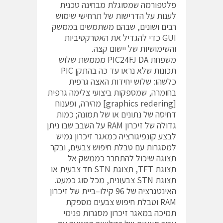
פלטפורמה שמסוגלת מבחינה טכנית
לענות על הדרישות של תרחישי שימוש
רבים ושונים, שבהם משתמשים בממשק
GUI כדי להגדיל את האטרקטיביות
והשימושיות של יישום קצה.
משפחת PIC24FJ DA מממשת שלוש
תכונות שלא נראו עד כה בהתקן PIC
כלשהו: שלוש יחידות האצה גרפית
בחומרה, שמספקות ביצועי צלימה גרפית
[graphics redering] מהירה, ופענוח
דחיסה של נתונים או של תמונה; כמות
גדולה של זיכרון RAM על השבב שבו ניתן
לבצע קונפיגורציה כמאגר זיכרון גמיש
למסגרות עם טבלת חיפוש צבעים, ובקר
תצוגה שיכול להתחבר כממשק אל
תצוגת TFT, תצוגת STN חד צבעית או
תצוגת STN צבעונית, מכל סוג כמעט.
האינטגרציה של 96 קילו–ביית של זיכרון
RAM וטבלת חיפוש צבעים מספקת
תמיכה במאגר זיכרון מסגרות פנימי