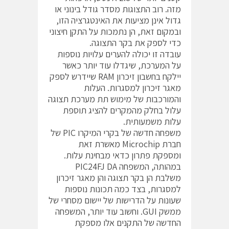
מזה. רוב התצוגות מסדר גודל בינוני או
גדול אינן מציעות את האינטגרציה הזו,
ובמקום זאת, הן נתמכות על התקן חיצוני
כדי לספק את בקר התצוגה.
עובדה זו יכולה להערים עלויות נוספות
על המערכת, שיגדלו עוד יותר כאשר
יילקח בחשבון זיכרון RAM שיידרש לספק
מאגר זיכרון למסגרות. העלות
והמורכבות של מימוש תת מערכת תצוגה
עלול בחלק מהמקרים להציג תוספת
עלות משמעותית.
משפחה חדשה של בקרי המיקרו PIC של
חברת Microchip מאשרת זאת
ומספקת פתרון כדאי מבחינת עלות.
במהותה, המשפחה PIC24FJ DA
משלבת הן בקר תצוגה והן מאגר זיכרון
למסגרות, בצד כמה תכונות נוספות
שעונות על הדרישות של יישום מסחרי של
ממשק GUI. וחשוב עוד יותר, המשפחה
החדשה של התקנים אלו מספקת