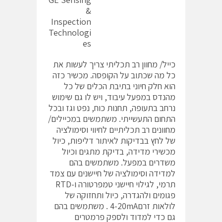
&
Inspection
Technologi
es
כייל/ מחוון רב תכליתי צריך לעשות את
כל מה שכתוב על הקופסה. מכשיר כזה
הוא חלק חיוני בתיבת הכלים של כל
מהנדס במפעל עיבוד, ויש לו גם שימוש
נרחב בתעופה, תחנות כוח, נפט וגז ובכל
התחום התעשייתי. משתמשים במכיילים/
מחוונים רב תכליתיים לחיווי וסימולציה
של לחץ בבדיקות לאיתור דליפות, כיול
מכשירי מדידה, בדיקת מתגים וכיול
משדרים במפעל. משתמשים בהם
למדידה וסימולציה של חיישנים עם צמד
תרמי, לגילוי חיישני טמפרטורה ו-RTD
פגומים ולהגדרה, כיול ותחזוקה של
לולאות זרם4-20mA . משתמשים בהם
גם כדי למדוד ולספק פרמטרים