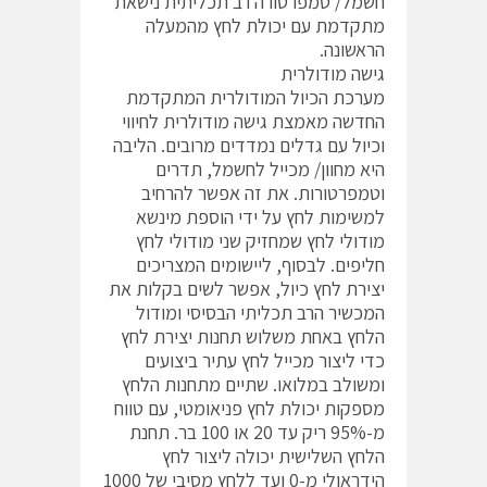
חשמל/ טמפרטורה רב תכליתית נישאת
מתקדמת עם יכולת לחץ מהמעלה
הראשונה.
גישה מודולרית
מערכת הכיול המודולרית המתקדמת
החדשה מאמצת גישה מודולרית לחיווי
וכיול עם גדלים נמדדים מרובים. הליבה
היא מחוון/ מכייל לחשמל, תדרים
וטמפרטורות. את זה אפשר להרחיב
למשימות לחץ על ידי הוספת מינשא
מודולי לחץ שמחזיק שני מודולי לחץ
חליפים. לבסוף, ליישומים המצריכים
יצירת לחץ כיול, אפשר לשים בקלות את
המכשיר הרב תכליתי הבסיסי ומודול
הלחץ באחת משלוש תחנות יצירת לחץ
כדי ליצור מכייל לחץ עתיר ביצועים
ומשולב במלואו. שתיים מתחנות הלחץ
מספקות יכולת לחץ פניאומטי, עם טווח
מ-95% ריק עד 20 או 100 בר. תחנת
הלחץ השלישית יכולה ליצור לחץ
הידראולי מ-0 ועד ללחץ מסיבי של 1000