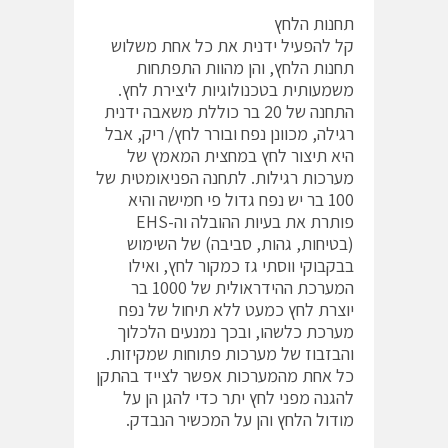
תחנות הלחץ
קל להפעיל ידנית את כל אחת משלוש
תחנות הלחץ, והן מהוות התפתחות
משמעותית בטכנולוגיות ליצירת לחץ.
התחנה של 20 בר כוללת משאבה ידנית
רגילה, מכוונן נפח ובורר לחץ/ ריק, אבל
היא תיצור לחץ במחצית המאמץ של
מערכות רגילות. לתחנה הפניאומטית של
100 בר יש נפח גדול פי חמישה והיא
פותרת את בעיות ההובלה וה-EHS
(בטיחות, גהות, סביבה) של השימוש
בבקבוקי ווסתי גז כמקור לחץ, ואילו
המערכת ההידראולית של 1000 בר
יוצרת לחץ כמעט ללא תיחול של נפח
מערכת כלשהו, ובכך נמנעים הלכלוך
והבזבוז של מערכות פתוחות שמקיזות.
כל אחת מהמערכות אפשר לצייד בהתקן
להגנה מפני לחץ יתר כדי להגן הן על
מודול הלחץ והן על המכשיר הנבדק.