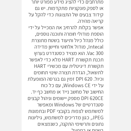
מתרחבים כדי להציג מידע מפורט יותר
או לספק פונקציות מתקדמות. יש גם
קידוד צבעים של התצוגות כדי להקל על
קריאה מהירה.
אפשר בקלות להרחיב את המכייל על ידי
הוספת מודולי חומרה ותוכנה נוספים,
כולל מנהל כיול ותיעוד בשטח מתוצרת
Intecal, מודול אלחוטי וחיישן מדידה
300 Vac. הוא מצויד כסטנדרט בערוץ
תכנת תקשורת HART מלא כדי לאפשר
תקשורת דיגיטלית עם מכשירי HART
לתשאול, הגדרת תצורה שינוי תחומים
וכיול. DPI 620 זמין גם בגרסה המופעלת
על ידי Windows CE, עם כל כוח
החישוב של מחשב נייד או מחשב כף יד.
DPI 620CE מספק יישומים וניהול קבצים
סטנדרטיים של Windows ומאפשר
למשתמש לצפות בקובצי PDF ובתמונות
JPEG, כגון מדריכים למשתמש, גיליונות
נתונים ותרשימי התקנה, כשנמצאים
בשטח או במפעל.