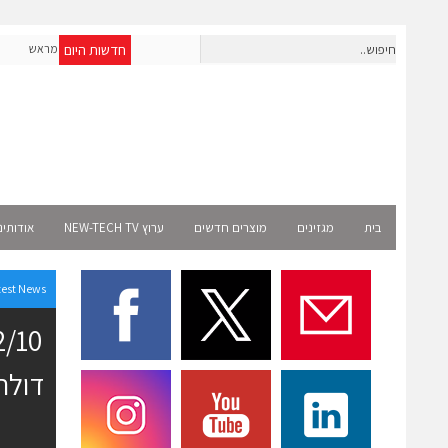
חדשות היום
חברת IAIG גייסה 6 מיליון דולר להקמת חברות תוכנה שנבנו מראש
לעידן ה-AI
Select 
בית
מגזינים
מוצרים חדשים
ערוץ NEW-TECH TV
אודותינ
test News
דולר