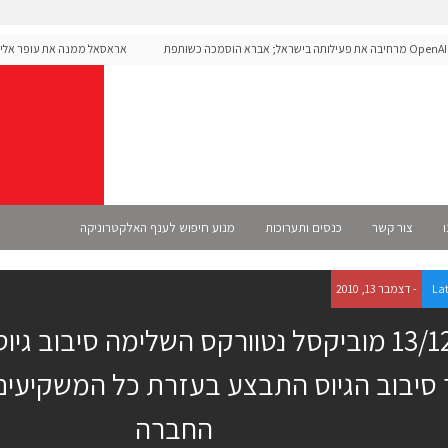
OpenAI מרחיבה את פעילותה בישראל; אברא הוסמכה כשותפת
אראסאל ממנה את עופר אליקים 
רשמית
ו
צור קשר
כנסים ותערוכות
מנוע חיפוש לענף האלקטרוניקה
La
- דצמבר 13, 2010
 סיבוב הגיוס התבצע בעזרת כל המשקיעים 
החברה