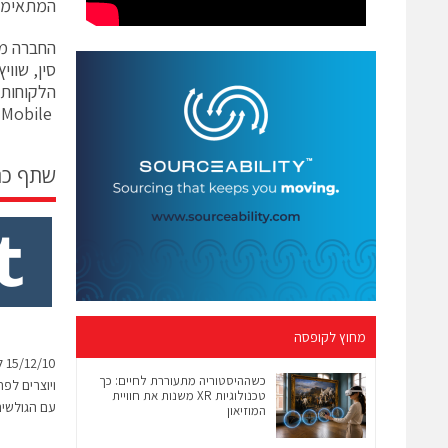
המתאימים
סין, שווי
Verizon Wireless, Vodafone, Telefonica, Orange, Telecom Italia, China Mobile.
שתף כ
מחוץ לקופסה
10
כשההיסטוריה מתעוררת לחיים: כך
ויוצרים לפ
טכנולוגיות XR משנות את חוויית
עם הגולשי
המוזיאון