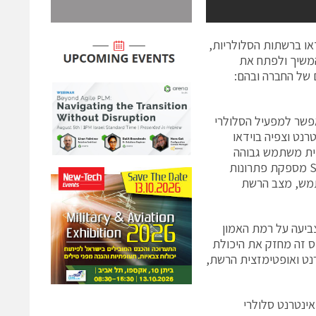
דאו ברשתות הסלולריות,
 לחברה להמשיך ולפתח את
Azini  והמשקיעים הקודמים של החברה ובהם:
ם את מוצר הדגל של החברה ה-Seamless Access שמאפשר למפעיל הסלולרי
רנט וצפיה בוידאו
וית משתמש גבוהה
במיוחד ומיזעור ההוצאות התפעוליות של המפעיל. מערכת ה-Seamless Access מספקת פתרונות
תמש, מצב הרשת
ביעה על רמת האמון
וס זה מחזק את היכולת
רנט ואופטימזצית הרשת,
יה ואינטרנט סלולרי