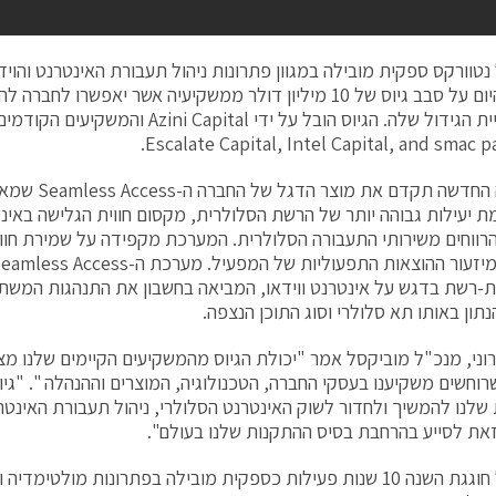
נטוורקס ספקית מובילה במגוון פתרונות ניהול תעבורת האינטרנט והוי
הכריזה היום על סבב גיוס של 10 מיליון דולר ממשקיעיה אשר יאפשרו
אסטרטגיית הגידול שלה. הגיוס הובל על ידי Capital
ההשקעה החדשה תקד
ת יעילות גבוהה יותר של הרשת הסלולרית, מקסום חווית הגלישה באינט
רווחים משירותי התעבורה הסלולרית. המערכת מקפידה על שמירת חו
-רשת בדגש על אינטרנט ווידאו, המביאה בחשבון את התנהגות המש
תון באותו תא סלולרי וסוג התוכן הנצפה.
וני, מנכ"ל מוביקסל אמר "יכולת הגיוס מהמשקיעים הקיימים שלנו מצ
רוחשים משקיענו בעסקי החברה, הטכנולוגיה, המוצרים וההנהלה ". "גי
 שלנו להמשיך ולחדור לשוק האינטרנט הסלולרי, ניהול תעבורת האינט
זאת לסייע בהרחבת בסיס ההתקנות שלנו בעולם".
מוביקסל חוגגת השנה 10 שנות פעילות כספקית מובילה בפתרונות מולטימד