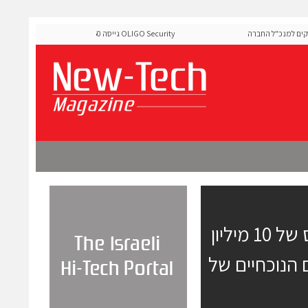
למנכ"ל החברה
OLIGO Security גייסה 60 מיליון דולר להרחבת פלטפורמ
ה-Runtime בעידן מתקפות ה-AI
13/12/10 מוביקסל נטוורקס השלימה סיבוב גיוס של 10 מיליון
הנוכחיים של