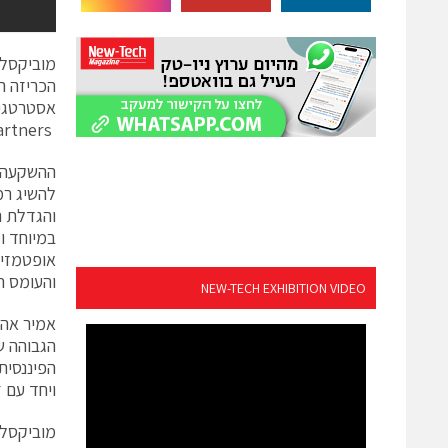
מוביקסל 
Escalate Capital, Intel Capital, and smac partners.
להשיג רמ
והגדלת ה
אופטמזית
והעומס הנ
NEW-TECH EXHIBITION VIDEO
אמיר אהר
הגבוהה ש
הפיננסית
ויחד עם 