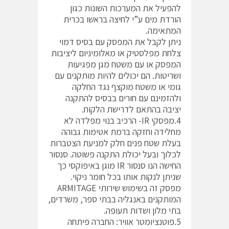
להפעיל את המערכות השונות כגון
הורדת מים ע”י לחיצה בראשו בכרית
המתאימה.
ניתן לקבל את המפסק עם בסיס דמוי
צלחת מפלסטיק או מאלומיניום ליציבות
המפסק או עם משטח מגן מפגיעות
ושריטות. הם יכולים להיות מותקנים עם
גומי או משטח מוקצף נגד החלקה
ולהזמינם עם חורים בבסיס להתקנה
יציבה בהתאם לדרישת הלקוח.
4.מפסקי IR- הרכיב בנוי מפלדה לא
מחלידה וחזקה ברמת אטימות גבוהה
בעלת שטח פנים חלק למניעת הצטברות
לכלוך ובעל יכולת התקנה פשוטה. סנסור
החישה הנו סנסור IR מוגן באיפוקסי כך
שניתן לנקות אותו בכל חומר ניקוי.
מפסק זה בשימוש שירותי ARMITAGE
המותקנים באנגליה בבתי ספר, משרדים,
בתי מלון ושדות תעופה.
5.פוטנציומטר אוויר: החברה פיתחה