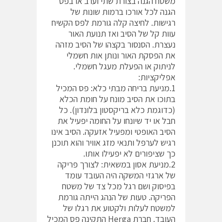
משטח הגנה בצורת שתי וערב או בפס
הגנה לכל אורכו ברמות שונות של
רגישות. לחיצה קלה גורמת לפס הקשיח
עוות קל של הסיב ואז תנועת האור
נעצרת. הסנסור בקצהו של הסיב מזהה
את הפסקת האור ונותן אות חשמלי
לניתוק או הפעלת מעגל חשמלי.
אפליקציות:
1.מניעת בריחה מבתי כלא: פס המכיל
בתוכו את הסיב מונח על חומת הכלא
(כדוגמת כלא בריקסטון בלונדון). כל
חבל או יד שיונחו על החומה יפעיל את
הסיב האופטי ומפעיל אזעקה. הסיב אינו
רגיש לערפל ותנאי מזג אוויר והוא תוכנן
כך שציפורים לא יפעילו אותו.
2.מניעת אסון במשאית: לצורך פריקה
של ארגזי המשקה היה העובד עומד
בפיסוק ושם רגל מכל צד של משטח
הפריקה. טעות של הנהג הייתה גורמת
למשטח לעלות ולקטוע את רגלו של
העובד. חברת Herga התקינה פס המכיל