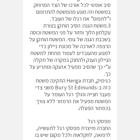
סיב אופטי לכל אורכו של הצד המרוחק
במשטח וזה מונע מהמשטח להתרומם
ו”לתפוס” את רגלו של העובד.
3.משטח הגנה: הסיב הותקן בצורת
עקלתון הלוך וחזור על פני המשטח וכוסה
בשכבת הגנה של גומי. המשטח הותקן על
הרצפה לאורכה של מכונת ניילון כדי
למנוע מהעובדים לעמוד מתחת למשטח
הניילון הענק ולהחנק במקרה של תקלה
ע”י כך שהסיב מפעיל אזעקה ומתריע על
כך.
כגימיק, חברת Herga התקינה משטח
כזה ב-Bury St Edmunds משני צדי
מעבר חצייה והולך רגל העומד על
המשטח מפעיל את הרמזור ללא צורך
בכפתור הפעלה.
מפסקי רגל
החברה מייצרת מפסקי רגל לתעשייה,
לרפואה, לחקלאות ולכל מקום שיש בו