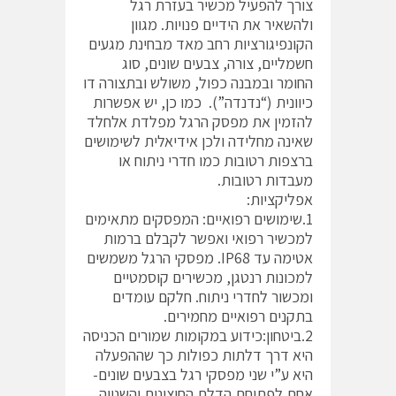
צורך להפעיל מכשיר בעזרת רגל
ולהשאיר את הידיים פנויות. מגוון
הקונפיגורציות רחב מאד מבחינת מגעים
חשמליים, צורה, צבעים שונים, סוג
החומר ובמבנה כפול, משולש ובתצורה דו
כיוונית (“נדנדה”). כמו כן, יש אפשרות
להזמין את מפסק הרגל מפלדת אלחלד
שאינה מחלידה ולכן אידיאלית לשימושים
ברצפות רטובות כמו חדרי ניתוח או
מעבדות רטובות.
אפליקציות:
1.שימושים רפואיים: המפסקים מתאימים
למכשיר רפואי ואפשר לקבלם ברמות
אטימה עד IP68. מפסקי הרגל משמשים
למכונות רנטגן, מכשירים קוסמטיים
ומכשור לחדרי ניתוח. חלקם עומדים
בתקנים רפואיים מחמירים.
2.ביטחון:כידוע במקומות שמורים הכניסה
היא דרך דלתות כפולות כך שההפעלה
היא ע”י שני מפסקי רגל בצבעים שונים-
אחת לפתיחת הדלת החיצונית והשנייה