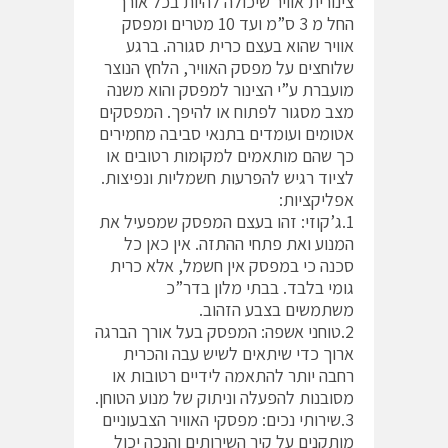
צינורית אוויר שיכולה להיות בכל אורך
החל מ 3 ס”מ ועד 10 מטרים ומפסק
אוויר שהוא בעצם כרית סגורה. ברגע
שלוחצים על מפסק האוויר, הלחץ הנוצר
מועברת ע”י הצינור למפסק והוא משנה
מצב מסגור לפתוח או להיפך. המפסקים
אטומים ועומדים בתנאי סביבה מחמירים
כך שהם מותאמים למקומות רטובים או
לציוד רגיש להפרעות חשמליות ונפיצות.
אפליקציות:
1.ג’קוזי: זהו בעצם המפסק שמפעיל את
המנוע ואת פתחי ההתזה. אין כאן כל
סכנה כי במפסק אין חשמל, אלא כרית
גומי בלבד. בבתי מלון בדר”כ
משתמשים בצבע הזהוב.
2.טוחני אשפה: המפסק בעל אורך הברגה
ארוך כדי שיתאים לשיש עבה והכרית
רחבה יותר להתאמה לידיים רטובות או
מסובנות להפעלה וניתוק של מנוע הטוחן.
3.שירותי נכים: מפסקי האוויר הצבעוניים
מותקנים על קיר השירותים והנכה יכול