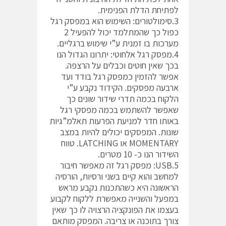
לפתיחת הדלת הפנימית.
3.סימולטורים: השימוש הוא במפסק רגל
כפול כך שהמתלמד יכול להפעיל 2
מערכות בו זמנית ע”י שימוש ברגליים.
4.מפסק רגל אלחוטי: יתרונו הגדול הנו
בכך שאין חוטים וכבלים על הרצפה.
אפשר להזמין כמפסק רגל בודד ועד
ארבעה מפסקים. הקידוד נקבע ע”י
הלקוח בכמה תדרי שידור שונים כך
שאפשר להשתמש בכמה מפסקי רגל
באותו חדר למניעת הפרעות תאלמ”גיות
שונות. המפסקים יכולים להיות במצב
MOMENTARY או LATCHING. טווח
השידור הנו כ- 10 מטרים.
5.USB: מפסק רגל זה מאפשר חיבור
למחשב והוא קיים בשני ורסיות, הורסיה
הראשונה היא כשהתכנות נקבע מראש
במפעל והשנייה מאפשרת ללקוח לקבוע
בעצמו את הפונקציה הרצויה לו כך שאין
צורך בתוכנה או צריבה. המפסק מותאם