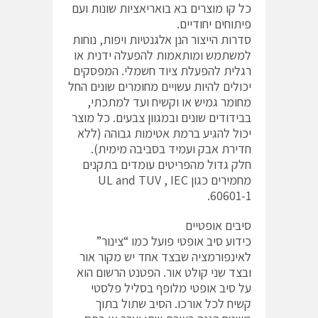
כל קו מוצרים בא בואריאציות שונות ועם
פיתוחים יחודיים.
סדרות הייצור הנן אלגנטיות ויפות, נוחות
למשתמש ומותאמות להפעלה ידנית או
רגלית להפעלת ציוד חשמלי. המפסקים
יכולים להיות עשויים מחומרים שונים החל
מחומר גמיש או וקשיח ועד למתכתי,
בבידודים שונים ובמגוון צבעים. כל מוצר
יכול להגיע ברמת אטימות גבוהה (ללא
חדירת אבק ועמיד בסביבה מימית).
חלק גדול מהפריטים עומדים בתקנים
מחמירים כגון UL and TUV , IEC
60601-1.
סיבים אופטיים
כידוע סיב אופטי פועל כמו “צינור”
לאינפורמציה שבצד אחד יש מקור אור
ובצד שני קולט אור. הפטנט הרשום הוא
על סיב אופטי מלופף בסליל פלסטי
קשיח לכל אורכו. הסיב שתול בתוך