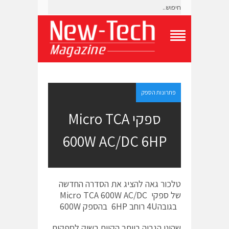
T
o
g
g
l
e
פתרונות הספק
N
a
ספקי Micro TCA
v
i
600W AC/DC 6HP
g
a
t
i
o
טלכור גאה להציג את הסדרה החדשה
n
M
של ספקי Micro TCA 600W AC/DC
e
בגובה4U רוחב 6HP בהספק 600W
n
u
שהינו הגבוה ביותר הקיים בשוק לספקים