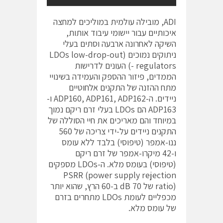
ADI, מובילה עולמית במוליכים למחצה
איכותיים עבור יישומי עיבוד אותות,
השיקה לאחרונה ארבעה וסתים בעלי
ניתוקים נמוכים (LDOs low-drop-out
regulators -) העונים לדרישות
הממדים, פיזור ההספק והעמידה בשינויי
מתח ההזנה של התקנים אלחוטיים
ניידים. ה-ADP160, ADP161, ADP162 ו-
ADP163 הם LDOs בעלי זרם ריקם נמוך
במיוחד והם מאריכים את חיי הסוללה של
התקנים ניידים על-ידי צריכה של 560
ננו-אמפר (טיפוסי) בלבד ללא עומס
ו-42 מיקרו-אמפר של זרם ריקם
(טיפוסי) בעומס מלא. ה-LDOs מספקים
PSRR (power supply rejection
ratio) של 70 dB ב-60 הרץ, שהוא יותר
מכפליים לעומת LDOs מתחרים בזרם
של עומס מלא.