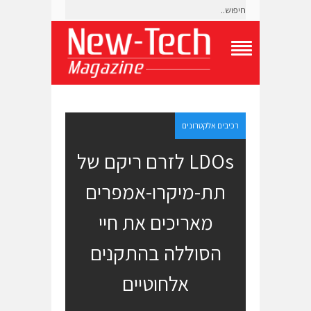
T
o
g
g
l
e
רכיבים אלקטרונים
N
a
LDOs לזרם ריקם של
v
i
תת-מיקרו-אמפרים
g
a
t
מאריכים את חיי
i
o
הסוללה בהתקנים
n
M
e
אלחוטיים
n
u