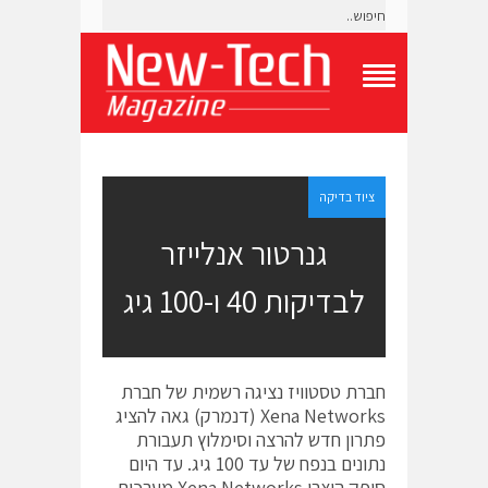
T
o
g
g
l
e
ציוד בדיקה
N
a
גנרטור אנלייזר
v
i
לבדיקות 40 ו-100 גיג
g
a
t
i
o
חברת טסטוויז נציגה רשמית של חברת
n
M
Xena Networks (דנמרק) גאה להציג
e
פתרון חדש להרצה וסימלוץ תעבורת
n
נתונים בנפח של עד 100 גיג. עד היום
u
סיפק היצרן Xena Networks מערכות