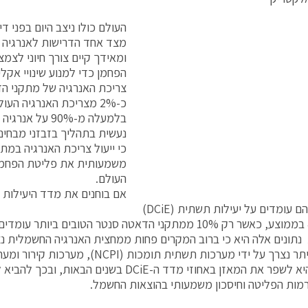
העולם כולו ניצב היום בפני ד
ומאידך קיים צורך חיוני לצמ
הפחמן כדי למנוע שינויי אקלי
צריכת האנרגיה של מתקני ה
כ-2% מצריכת האנרגיה הע
בלמעלה מ-90% ע
נעשית בתהליך בזבזני מבחינת
כי ייעול צריכת האנרגיה במת
משמעותית את פליטת הפחמן
העולם.
אם בוחנים את מדד היעילות
 עומדים על יעילות תשתית (DCiE)
רך על ידי מערכות תשתית תומכות (NCPI), מערכות קירור ומערכות כוח.
המטרה היא לשפר את המאזן באחוזי מדד ה-DCiE בשנים ה
ות הפליטה וחיסכון משמעותי בהוצאות החשמל.