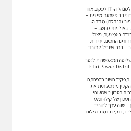
תהליך ההתייעלות האנרגטית בדאטה סנטר מצריך מדידה וניהול, כאשר מומלץ למנהל ה-IT לעקוב אחר
 שהמדד משתנה מיידית –
ור (הגדלת) מדד ה-
רים באולמות מחשב –
ודה באמצעות ניצול
דורים החמים, יחידות
 – דבר שיוביל לבזבוז
ושליטה המאפשרות לנטר
 צריכת החשמל בפסי הצבירה, מערכת החשמל וה- Pdu) Power Distribution
ת תפקיד חשוב בהפחתת
הקטין משמעותית את
צרים חסכון משמעותי
סכון של קילו-וואט
חסכון של 1000 דולר בשנה, והפחתת פליטת גזי החממה ב-5 טון – שווה ערך להוריד
לית, ובעלת רמת נצילות