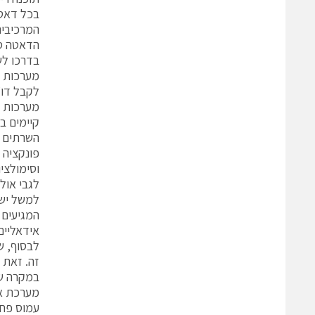
בכל דאטה
המרכיבים
בדרכו לשפר את מדד 
מערכות הש
לקבל דו”
מערכות ה
קיימים ב
השרתים ב
פונקציה 
וסימולצי
לגבי אול
למשל יש 
המגיעים 
אידאליים
לבסוף, ש
זה. זאת 
מערכת אל
עמוס פחו