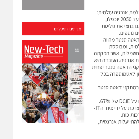
ילמת אנרגיה עולמית:
מצד אחד הדרישות לאנרגיה עד 2050 יוכפלו,
צם בחצי את פליטת
מגזינים דיגיטליים
ם נוספים.
דאטה סנטר מהווה
ולמית, ומבוססת
ל אנרגיה חשמלית, אשר הפקתה
 אנרגיה. העובדה היא
קני הדאטה סנטר יפחית
 לאטמוספרה בכל
 במתקני דאטה סנטר
של 47% בממוצע, כאשר רק 10% ממתקני הדאטה סנטר הטובים ביותר עומדים על DCiE של 67%.
משמעות נתונים אלה היא כי ברוב המקרים פחות ממחצית האנרגיה החשמלית נצרכת על ידי ציוד הIT-
באות, ובכך להביא להתייעלות אנרגטית,