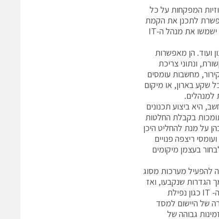
זיות המפקחות על כל
אפשרת לתכנן את הקמת
הדאטה סנטר בצורה יעילה, ולתמוך בניהולו היומיומי לאחר הקמתו. מערכות אלו ישמשו את מנהל ה-IT
ן ועוד. הן מאפשרות
רת, ונתוני צריכת
ירור, מחשבות עומסים
 שקע בארון, או מיקום
 למנהלים.
ב, היא ביצוע תכנונים
 תומכות בקבלת החלטות
הן על מנת להחליט היכן
ומסי ריצפה פנויים
חור בעצמן מיקומים
ה להפעיל מערכות מסוג
ך הגדרות שנקבעו, ואז
במקרה של כשל באחת ממערכות התשתית התומכות אשר יגרום לבעיה בציוד ה- IT כגון נפילת
ה של היישום למסד
מינות גבוהה של