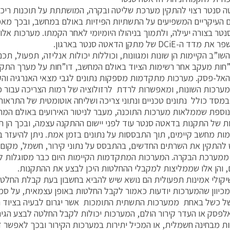
 סנטר רצוי להתקין מערכת שליטה ובקרה, המושתתת על תוכנות ריכו
 העיקריים המשפיעים על התשתיות הפיזיות באולם במחשב, ובכך מ
ה-DCiE של מתקן הדאטה סנטר בארגון.
ו”ב הקיימות הן שונות ומגוונות, וכוללות יכולות אנליזה, תפעול, תכנו
חות מעקב אחר רשימות הציוד באולם המחשב, דו”חות על מערך התקשו
אל-פסק. מערכות מתקדמות מספקות נתונים לגבי מצאי האנרגיה והק
מערכות השונות, ומאפשרות לרדת לרזולוציה של רמות הצריכה עבור כל
מסד כולל נתונים טכניים ונתוני צריכה ושליחה אוטומטית של התראות
נוספת שממלאות מערכות התוכנה, מעבר לניטור האירועים באולם המחש
ות של התקנות בדאטה סנטר עוד לפני יישום ההתקנה עצמה, ובכך הן
מות מחשב קיימים, תוך התבססות על נתונים בזמן אמת. ניתן להיעזר ב
להתקין את השרתים החדשים, בהתבסס על נתוני קירור, חשמל, מקום וע
ממערכת הבקרה. המערכות המתקדמות הקיימות היום כבר מסוגלות לב
, והן אלו שממליצות למקבלי ההחלטות היכן לבצע את ההתקנות.
יקולי אמינות תפעולית הם נושא שיש להביא בחשבון בעת קבלת החלט
מכיוון שהמערכות יודעות כאמור לקבל החלטות באופן עצמאית, על סמ
פסק או העדר קירור הולם, המערכות יכולות לקבל החלטה לבצע הגיר
ת מבחינה חשמלית, או המכיל יתירות במערכות הקירור ובכך לאפשר ז