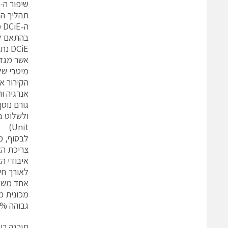
שיפור ה-DCiE מתחיל במערכות חכמות
ה
בהתאם לס
DCiE
אשר מגדי
מיטבי של
הקירור א
אנרגיה והק
גורם נוס
Unit)
לבסוף, מ
צריכת הא
איבודי ה
לאורך חי
מכונית מ
גבוהה 95%.
תוכנה רי