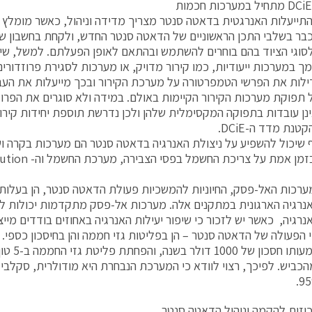
-DCiE כבר בשלבי התכן הראשוניים של הדאטה סנטר החדש, ולקחת בחשבון
וגי הציוד בהם בוחרים להשתמש ובהתאם לאופן הפעלתם. למשל, שיפ
 נתמך במערכות ייעודיות, כמו קירור מדויק, או מערכות לסגירת פרוזדו
לות את הפרשי הטמפרטורה על מערכת הקירור ובכך מייעלות את העב
 תפוקת מערכות הקירור הקיימות באולם. במידה ולא סוגרים את הפרוז
ינן עובדות בתפוקה המקסימלית שלהן ולכן נדרשת תוספת יחידות קירור
טנת מדד ה-DCiE.
ף שיכול להשפיע על ניצולת האנרגיה בדאטה סנטר הם מערכות בקרה 
ולשלוט בזמן אמת על
ערכות האל-פסק, החיוניות להמשכיות פעולת הדאטה סנטר, הן בעלו
נרגיה הארגונית במתקנים אלה. מערכות אל-פסק מתקדמות יכולות ל
אנרגיה, כאשר יש לזכור כי שיפור יעילות האנרגיה באחוזים בודדים מיי
י הפעולה של הדאטה סנטר – הן בפליטות גזי חממה והן בחיסכון כספי. ח
אחד משמעותו 
הכביש. לפיכך, רצוי לוודא כי המערכת הנבחרת היא מודולרית, סקלבי
כוזית להקמה וניהול הדאטה סנטר