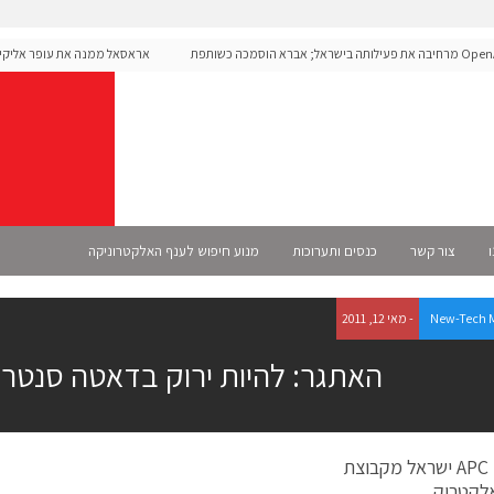
OpenAI מרחיבה את פעילותה בישראל; אברא הוסמכה כשותפת
אראסאל ממנה את עופר אליקים 
שמית
ו
צור קשר
כנסים ותערוכות
מנוע חיפוש לענף האלקטרוניקה
New-Tech 
- מאי 12, 2011
האתגר: להיות ירוק בדאטה סנטר
צת
לקטריק