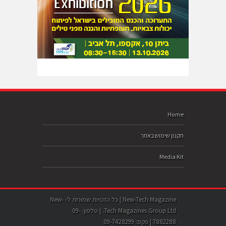
Home
תקנון שימוש באתר
Media Kit
New-Tech Magazine | כל הזכויות שמורות ל- New-
Tech Magazines Group Ltd. | טלפון: 09-
7882288 | פקס: 09-7428299