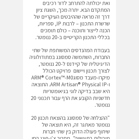
ואת יכולתה להתרחב לדור רכיבים
המתקדם הבא. יתרה מכך, השגת ציון
דרך זה מראה שההיבטים העיקריים של
שרשרת התכנון – לרבות IP, ספריות,
הכנה לייצור ותוכנה – כולם תומכים
בכללי התכנון הקריטיים ב-20 ננומטר.
בעבודת המהנדסים המשותפת של שתי
החברות, השתמשה סמסונג במתודולוגיה
הדיגיטלית של קיידנס ל-20 ננומטר,
לצורך תכנון ויישום פרויקט הכולל
מיקרו-מעבד מסוגARM® Cortex™-M0
ו-ARM Artisan® Physical IP. התוצאה
היא שבב בדיקה לוגי בגיאומטריות
חדשניות הקובע את הרף עבור תכנוני 20
ננומטר.
"ההצלחה של סמסונג בהוצאת תכנון 20
ננומטר מאתגר זה, היא תוצאה של
שיתוף פעולה הדוק בין שתי חברות
מובילות בתעשייה", מסביר צ'י-פינג הסו,