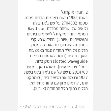
2. תנורי מיקרוגל
בשנת 1955 נרשם בארצות הברית פטנט
מספר 2704802 על שם ג’אד בלס
ולואיס של, שניהם מחברת Raytheon
המתאר תנור מיקרוגל ליישומים ביתיים
ותעשייתיים (איור 1). החידוש העיקרי
בתנור זה היה העברת האנרגיה ממקור
הגלים אל חלל תהודה סגור באמצעות
אוסף חריצים (דומה לאנטנות חריצים
slotted waveguide המקובלות
במכ”מים מוטסים). פטנט נוסף, מספר
2814708 נרשם על שם ג’אד בלס בשנת
1957 ובו מתואר מכשיר ביתי, קומפקטי
יותר, לחימום מזון עם פיזור אחיד של
הגלים בתוך חלל התהודה (איור 2).
איור 4. סכימה של מטריצת בטלר 8x8 לאנטנה