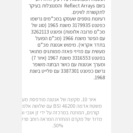
בשם Reflect Arrays והמנוצלות בעיקר
לתקשורת לווינים.
רעיונות נוספים שעסקו במכ”מים נרשמו
כפטנט 3179935 משנת 1965 (סוג של
מכ”ם מרובה אלומות) ופטנט 3262113
עם הפטר משנת 1966 (מכ”ם הפועל
בתדר אקראי). מימוש אנטנת מכ”ם
מעשית עם מזיזי פאזה ממותגים מתואר
בפטנט 3316553 משנת 1967 (איור 7)
ומערך אנטנות עם כושר הבחנה משופר
נרשם כפטנט 3387301 עם סלייט בשנת
1968.
איור 10. סקיצה של אנטנה מודפסת מעל
משטח אדמה BSI 46200 עם שלושה אלמנטים
קורנים, המוזנת במרכזה על ידי זן אנכי וגרף
מדוד של מקדם ההחזרה המראה רוחב סרט של
50%.