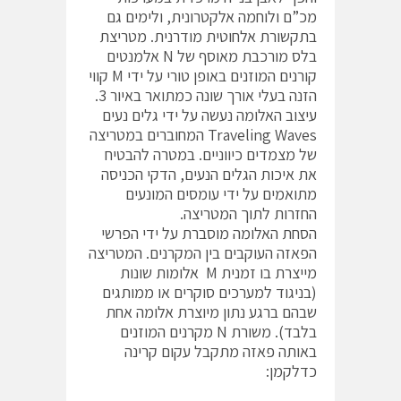
מכ”ם ולוחמה אלקטרונית, ולימים גם
בתקשורת אלחוטית מודרנית. מטריצת
בלס מורכבת מאוסף של N אלמנטים
קורנים המוזנים באופן טורי על ידי M קווי
הזנה בעלי אורך שונה כמתואר באיור 3.
עיצוב האלומה נעשה על ידי גלים נעים
Traveling Waves המחוברים במטריצה
של מצמדים כיווניים. במטרה להבטיח
את איכות הגלים הנעים, הדקי הכניסה
מתואמים על ידי עומסים המונעים
החזרות לתוך המטריצה.
הסחת האלומה מוסברת על ידי הפרשי
הפאזה העוקבים בין המקרנים. המטריצה
מייצרת בו זמנית M אלומות שונות
(בניגוד למערכים סוקרים או ממותגים
שבהם ברגע נתון מיוצרת אלומה אחת
בלבד). משורת N מקרנים המוזנים
באותה פאזה מתקבל עקום קרינה
כדלקמן: