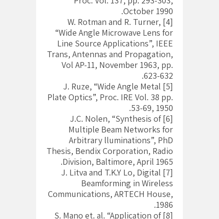
Proc. Vol. 137, pp. 293-303,
October 1990.
[4] W. Rotman and R. Turner,
“Wide Angle Microwave Lens for
Line Source Applications”, IEEE
Trans, Antennas and Propagation,
Vol AP-11, November 1963, pp.
623-632.
[5] J. Ruze, “Wide Angle Metal
Plate Optics”, Proc. IRE Vol. 38 pp.
53-69, 1950.
[6] J.C. Nolen, “Synthesis of
Multiple Beam Networks for
Arbitrary lluminations”, PhD
Thesis, Bendix Corporation, Radio
Division, Baltimore, April 1965.
[7] J. Litva and T.K.Y Lo, Digital
Beamforming in Wireless
Communications, ARTECH House,
1986.
[8] S. Mano et. al. “Application of