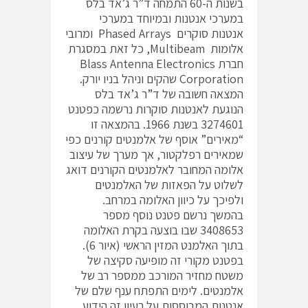
בשנות ה-60 התמחה ד”ר ג’אד בלס
במערכי אנטנות ובמיוחד במערכי
אנטנות סוקרים Phased Arrays ומרובי
אלומות Multibeam, כל זאת במסגרת
חברת Blass Antenna Electronics
Corporation שהקים וניהל בניו יורק.
המצאה חשובה של ד”ר ג’אד בלס
הנוגעת לאנטנות סוקרות נרשמה כפטנט
3274601 בשנת 1966. בהמצאה זו
“מאירים” אוסף של אלמנטים קורנים כפי
שמאירים רפלקטור, אך מערך של עיצוב
אלומה המחובר לאלמנטים הקורנים דואג
לשלוט על הפאזות של האלמנטים
ולפיכך על כיוון האלומה במרחב.
בהמשך נרשם פטנט נוסף מספר
3408653 שבו בוצעה בקרת האלומה
בתוך האלמנט המזין הראשי (איור 6).
בפטנט מקורי זה מופיעה סקיצה של
משטח מחזיר המורכב ממספר רב של
אלמנטים. לימים התפתח ענף שלם של
אנטנות המבוססות על רעיון זה הידוע