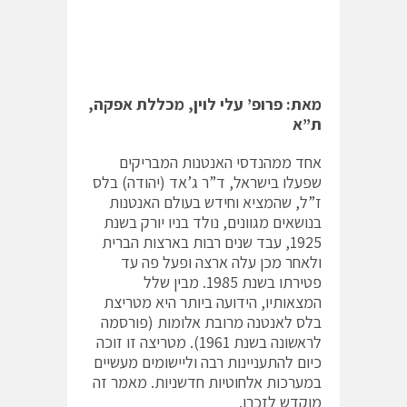
מאת: פרופ’ עלי לוין, מכללת אפקה,
ת”א
אחד ממהנדסי האנטנות המבריקים
שפעלו בישראל, ד”ר ג’אד (יהודה) בלס
ז”ל, שהמציא וחידש בעולם האנטנות
בנושאים מגוונים, נולד בניו יורק בשנת
1925, עבד שנים רבות בארצות הברית
ולאחר מכן עלה ארצה ופעל פה עד
פטירתו בשנת 1985. מבין שלל
המצאותיו, הידועה ביותר היא מטריצת
בלס לאנטנה מרובת אלומות (פורסמה
לראשונה בשנת 1961). מטריצה זו זוכה
כיום להתעניינות רבה וליישומים מעשיים
במערכות אלחוטיות חדשניות. מאמר זה
מוקדש לזכרו.