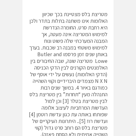
מטריצת בלס מצטיינת בכך שכיוון
האלומות אינו משתנה בתלות בתדר ולכן
היא רחבת סרט. החומרה הנדרשת
למימוש המטריצה אינה מעטה, אך
המבנה המערכתי שלה פשוט ונוח
למימוש משטחי במבנה רב שכבות. בערך
באותן שנים זמן פרסמו Butler and
Lowe מטריצה שונה, שבה החיבורים בין
האלמנטים הקורנים לבין הדקי הכניסה
(הדקי האלומות) נעשים על ידי אוסף של
N X N מצמדים היברידיים וקווי השהייה
כמודגם באיור 4. במשך שנים רבות
התנהלה מעין “תחרות” בין מטריצת בלס
לבין מטריצת בטלר [3] וכן למול
העדשות המרחביות לעיצוב אלומה
שפותחו באותה עת כגון עדשת רוטמן [4]
ועדשת רוז [5].. היתרונות העיקריים של
מטריצת בלס הם רוחב סרט גדול (קווי
השהייה אמיתית ולא הסחת פאזה),