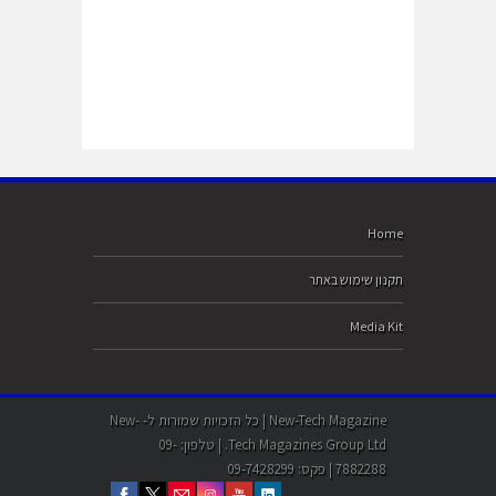
Home
תקנון שימוש באתר
Media Kit
New-Tech Magazine | כל הזכויות שמורות ל- New-
Tech Magazines Group Ltd. | טלפון: 09-
7882288 | פקס: 09-7428299