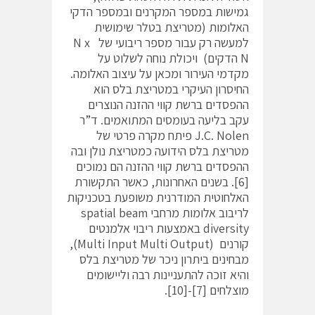
גמישות במספר המקרנים ובמספר הדקי
האלומות (מטריצת בטלר שימושית
למעשה רק עבור מספר ריבועי של N x
N הדקים) ויכולת נוחה לשלוט על
מקדמי העירור ומכאן על עיצוב האלומה.
החיסרון העיקרי במטריצת בלס הוא
ההפסדים ברשת קווי ההזנה הנוצרים
עקב בליעה בעומסים המתואמים. ד”ר
J.C. Nolen פיתח מקרה פרטי של
מטריצת בלס הידועה כמטריצת נולן ובה
ההפסדים ברשת קווי ההזנה הם נמוכים
[6]. בשנים האחרונות, כאשר התקשורת
האלחוטית המודרנית משופעת בטכניקות
לריבוב אלומות מרחבי spatial beam
diversity באמצעות ריבוי אלמנטים
קורנים (Multi Input Multi Output),
מבחינים ביתרון ניכר של מטריצת בלס
והיא זוכה להתעניינות רבה וליישומים
מוצלחים [7]-[10].