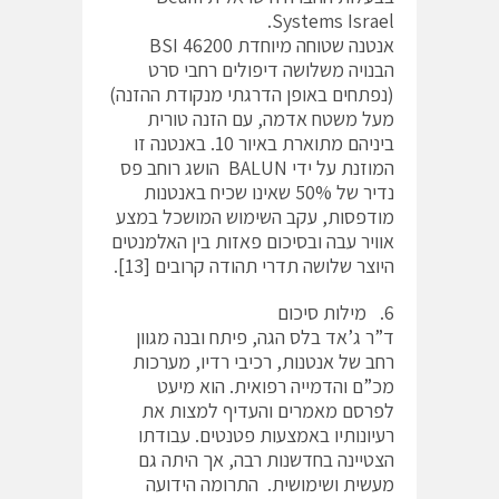
Systems Israel.
אנטנה שטוחה מיוחדת BSI 46200
הבנויה משלושה דיפולים רחבי סרט
(נפתחים באופן הדרגתי מנקודת ההזנה)
מעל משטח אדמה, עם הזנה טורית
ביניהם מתוארת באיור 10. באנטנה זו
המוזנת על ידי BALUN הושג רוחב פס
נדיר של 50% שאינו שכיח באנטנות
מודפסות, עקב השימוש המושכל במצע
אוויר עבה ובסיכום פאזות בין האלמנטים
היוצר שלושה תדרי תהודה קרובים [13].
6. מילות סיכום
ד”ר ג’אד בלס הגה, פיתח ובנה מגוון
רחב של אנטנות, רכיבי רדיו, מערכות
מכ”ם והדמייה רפואית. הוא מיעט
לפרסם מאמרים והעדיף למצות את
רעיונותיו באמצעות פטנטים. עבודתו
הצטיינה בחדשנות רבה, אך היתה גם
מעשית ושימושית. התרומה הידועה