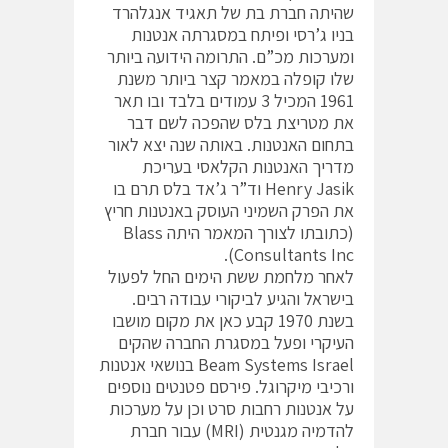
שהיתה חברת בת של תאגיד אנגלהרד
בניו ג’רסי ופיתח במסגרתה אנטנות
ומערכות מכ”ם. התרומה הידועה ביותר
שלו קופלה במאמר קצר ביותר משנת
1961 המכיל 3 עמודים בלבד ובו תאר
את מטריצת בלס שהפכה לשם דבר
בתחום האנטנות. באותה שנה יצא לאור
מדריך האנטנות הקלאסי בעריכת
Henry Jasik וד”ר ג’אד בלס תרם בו
את הפרק השמיני העוסק באנטנות חריץ
(כתובתו לצורך המאמר היתה Blass
(Consultants Inc.
לאחר מלחמת ששת הימים החל לפעול
בישראל והגיע לביקורי עבודה רבים.
בשנת 1970 קבע כאן את מקום מושבו
העיקרי ופעל במסגרת החברה שהקים
Beam Systems Israel בנושאי אנטנות
ורכיבי מיקרוגל. פירסם פטנטים נוספים
על אנטנות רחבות סרט וכן על מערכות
להדמיה מגנטית (MRI) עבור חברת