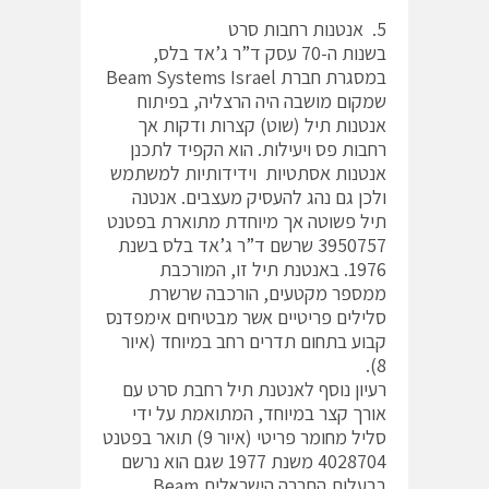
5. אנטנות רחבות סרט
בשנות ה-70 עסק ד”ר ג’אד בלס,
במסגרת חברת Beam Systems Israel
שמקום מושבה היה הרצליה, בפיתוח
אנטנות תיל (שוט) קצרות ודקות אך
רחבות פס ויעילות. הוא הקפיד לתכנן
אנטנות אסתטיות וידידותיות למשתמש
ולכן גם נהג להעסיק מעצבים. אנטנה
תיל פשוטה אך מיוחדת מתוארת בפטנט
3950757 שרשם ד”ר ג’אד בלס בשנת
1976. באנטנת תיל זו, המורכבת
ממספר מקטעים, הורכבה שרשרת
סלילים פריטיים אשר מבטיחים אימפדנס
קבוע בתחום תדרים רחב במיוחד (איור
8).
רעיון נוסף לאנטנת תיל רחבת סרט עם
אורך קצר במיוחד, המתואמת על ידי
סליל מחומר פריטי (איור 9) תואר בפטנט
4028704 משנת 1977 שגם הוא נרשם
בבעלות החברה הישראלית Beam