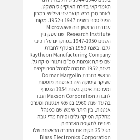
האמריקאי בזירת האוקיינוס השקט.
לאחר מכן רכש תואר שני ושלישי במכון
הפוליטכני בשנים 1947 ו-1952. מקום
עבודתו הראשון היה Microwave
Research Institute שם עסק בין
השנים 1947-1950 במחקרים על רכיבי
גלבו. בשנת 1950 הצטרף לחברת
Raytheon Manufacturing Company
שם פיתח אנטנות מכ”ם ותנורי מיקרוגל.
בשנת 1952 התמנה למנהל הפרויקטים
הראשי בחברת Dorner Margolin
שעיקר עיסוקה היה באנטנות מוטסות
ומערכות איכון. בשנת 1954 הצטרף
לחברת Maxson Corporation ועבד
בה עד שנת 1960 בנושאי אנטנות ומערכי
אנטנות, בין היתר שימש שם כמנהל
מחלקת המיקרוגלים ופיתח מדי גובה
חיוניים לתעופה האזרחית.
בגיל 35 הקים את החברה הראשונה שלו
Blass Electronics Corporation