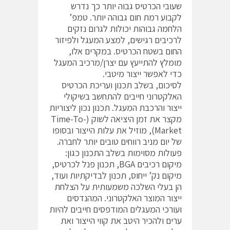
שעובי הכרטיס גבוה יותר כך נדרש
לקבוע רמת חום גבוהה יותר. טמפ’
הלחמה גבוהות יכולות לגרום נזקים
לרכיבים רגישים, למצע המעגל ולפיזור
החום בשטח הכרטיס. במקרים אלו,
מומלץ להתייעץ עם יצרן/מרכיב המעגל
כדי לאפשר ייצור מיטבי.
לסיכום, בשלב תכנון ועריכת הכרטיס
האלקטרוני חייבים להתחשב בשיקולי
ייצור והרכבת המעגל. תכנון נכון ליצוריות
מקצר את זמן היציאה לשוק (Time-To-
Market), מוזיל את עלות הייצור ובסופו
של יום מניב רווחים טובים יותר לחברה.
פעולות מסוימות בשלב התכנון כגון:
מיקום רכיבים BGA, תכנון פנל לכרטיס,
מיקום נק’ ייחוס, תכנון לבדיקתיות ועוד,
הן בעלי השלכה משמעותית על הצלחת
ייצור המוצר האלקטרוני. המהנדסים
ועורכי המעגלים המודפסים חייבים להיות
ערים ולהכיר היטב את קווי הייצור ואת