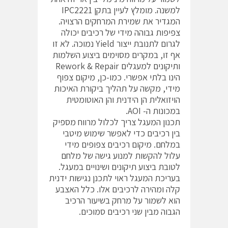
למשנה. מומלץ לעיין בתקן IPC2221
המגדיר את שמירת המרחקים הרצויה.
צפיפות גבוהה מידי של רכיבים יכולה
לגרום לתנובת ייצור Yield נמוכה. לא זו
אף זו, במקרים מסוימים ביצוע השלמות
ותיקונים למעגלים Rework & Repair
הינו בלתי אפשרי. כמו-כן, מיקום צפוף
מידי, מקשה על תהליך ביקורת האיכות
הויזואלית הן הידנית והן האוטומטית
במכונות ה- AOI.
תכנון המעגל צריך לכלול מרווח מספיק
בין רכיבים כדי לאפשר שימוש מיטבי
במלחם. מיקום רכיבים צפופים מידי
עלול להקשות למנוע גישה של מלחם
לטובת ביצוע תיקונים ושינויים במעגל.
בעריכת המעגל ראוי לתכנן נגישות ידנית
קלה ומהירה לרכיבים אלו. כלל האצבע
הוא לשמור על מרחק בשיעור הרכיב
הגבוה מבין שני רכיבים סמוכים.