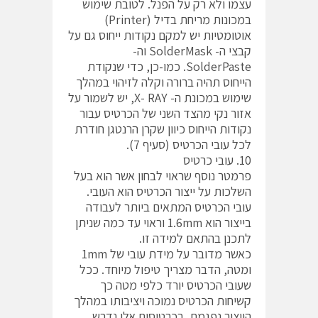
עצמו ולא רק על הפנל. לטובת שימוש
במכונות מריחת בדיל (Printer)
אוטומטיות יש למקם נקודות ייחוס גם על
קבצי ה- SolderMask וה-
SolderPaste. כמו-כן, כדי שנקודת
הייחוס תהיה ברורה וקלה לזיהוי במהלך
שימוש במכונת ה- X- RAY, יש לשמור על
אזור נקי מהצד השני של הכרטיס עבור
נקודות הייחוס כיוון שקרן הרנטגן חודרת
לכל עובי הכרטיס (סעיף 7).
10. עובי כרטיס
פרמטר נוסף שראוי לבחון אשר הוא בעל
השלכות על ייצור הכרטיס הוא העובי.
עובי הכרטיס המתאים ביותר לעבודה
בייצור הוא 1.6mm וראוי עד כמה שניתן
לתכנן בהתאם למידה זו.
כאשר מדובר על מידת עובי של 1mm
ומטה, הדבר מצריך טיפול מיוחד. ככל
שעובי הכרטיס יורד כלפי מטה כך
קשיחות הכרטיס נמוכה ויציבותו במהלך
הייצור נפגמת. בכרטיסים אלו נדרש