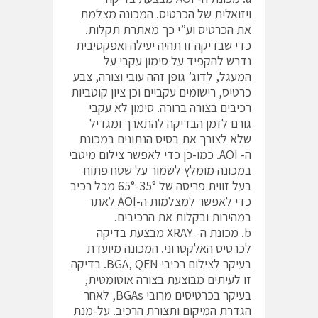
ויזואלית של הכרטיס. המכונה מצלמת
את הכרטיס וע”י כך מאתרת תקלות.
כדי שבדיקה זו תהיה יעילה ואפקטיבית
נדרש להקפיד על סימון עקבי על
המעגל, לדוג’ גופן זהה עובי וצורה, צבע
כרטיס, רישומים עקביים וכן ציון קוטביות
רכיבים בצורה ברורה. סימון לא עקבי
גורם לזמן הבדיקה להתארך ומגדיל
שלא לצורך את בסיס הנתונים במכונת
ה- AOI. כמו-כן כדי לאפשר צילום מיטבי
במכונה מומלץ לשמור על שטח פתוח
בעל זווית פריסה של 35°-65° מכל רכיב
כדי לאפשר למצלמות ה-AOI לאתר
במהירות ובקלות את הרכיבים.
b. מכונת ה- XRAY מבצעת בדיקה
לכרטיס האלקטרוני. המכונה מיועדת
בעיקר לצילום רכיבי BGA, QFN. בדיקה
זו לעיתים מבוצעת בצורה אוטומטית,
בעיקר בכרטיסים מרובי BGAs, לאחר
הגדרת המיקום ותצורת הרכיב. על-מנת