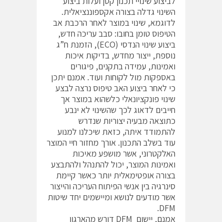
לביצוע שינויי תכנון קטן ועלות ביצוע
השינוי גדלה בצורה אקספוננציאלית.
לדוגמא, שינוי במוצר לאחר הרכבת אב
הטיפוס טומן בחובו: סבב עריכה חדש,
ביצוע שינוי הנדסי (ECO), הזמנת ח”ג
נוספת, ייצור מחדש, בדיקות איכות
ואמינות, עמידה בתקנים, פיגורים
באספקות מול לקוחות ועוד. אמנם יתכן
כי לאחר ביצוע האב טיפוס נרצה לבצע
שינוי פונקציונאלי כלשהוא במוצר אך
חייבים לדאוג לכך שהשינוי לא ינבע
כתוצאה מבעיה יצוריות שנדרש
להתמודד איתה, כזאת שיכלנו למנוע
עוד בשלב התכנון. אורך מחזור חיי המוצר
האלקטרוני, אשר מושפע מאיכות
ואמינות המוצר, יכול להתנהל ולהתבצע
בצורה אופטימאלית יותר כאשר קיימת
סינרגיה בין אנשי הפיתוח העריכה והייצור
אשר מודעים לנושא ומיישמים יחד שיטות
DFM.
אמנם, יישום DFM דורש מהארגון