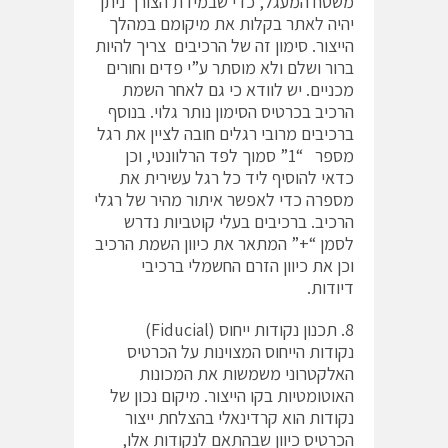
משטח המעגל, כדי שבמידת הצורך ניתן
יהיה לאתר בקלות את מיקומם במהלך
הייצור. סימון זה של הרכיבים צריך להיות
ברור ושלם ולא מוסתר ע”י פדים וחורים
מכניים. יש לוודא כי גם לאחר השמת
הרכיב בכרטיס הסימון נותר גלוי. בנוסף
ברכיבים מרובי רגלים חובה לציין את רגל
מספר “1” סמוך לפד הרלוונטי, וכן
כדאי להוסיף ליד כל רגל עשירית את
מספרה כדי לאפשר איתור מהיר של רגלי
הרכיב. ברכיבים בעלי קוטביות נדרש
לסמן “+” המתאר את כיוון השמת הרכיב
וכן את כיוון הזרם החשמלי ברכיבי
דיודות.
8. תכנון נקודות ייחוס (Fiducial)
נקודות הייחוס המצוינות על הכרטיס
האלקטרוני משמשות את המכונות
האוטומטיות בקו הייצור. מיקום נכון של
נקודות הוא קרדינאלי בהצלחת ייצור
הכרטיס כיוון שבהתאם לנקודות אלו,