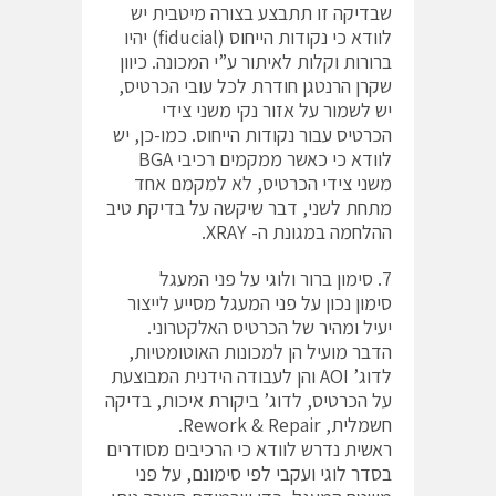
שבדיקה זו תתבצע בצורה מיטבית יש
לוודא כי נקודות הייחוס (fiducial) יהיו
ברורות וקלות לאיתור ע”י המכונה. כיוון
שקרן הרנטגן חודרת לכל עובי הכרטיס,
יש לשמור על אזור נקי משני צידי
הכרטיס עבור נקודות הייחוס. כמו-כן, יש
לוודא כי כאשר ממקמים רכיבי BGA
משני צידי הכרטיס, לא למקמם אחד
מתחת לשני, דבר שיקשה על בדיקת טיב
ההלחמה במגונת ה- XRAY.
7. סימון ברור ולוגי על פני המעגל
סימון נכון על פני המעגל מסייע לייצור
יעיל ומהיר של הכרטיס האלקטרוני.
הדבר מועיל הן למכונות האוטומטיות,
לדוג’ AOI והן לעבודה הידנית המבוצעת
על הכרטיס, לדוג’ ביקורת איכות, בדיקה
חשמלית, Rework & Repair.
ראשית נדרש לוודא כי הרכיבים מסודרים
בסדר לוגי ועקבי לפי סימונם, על פני