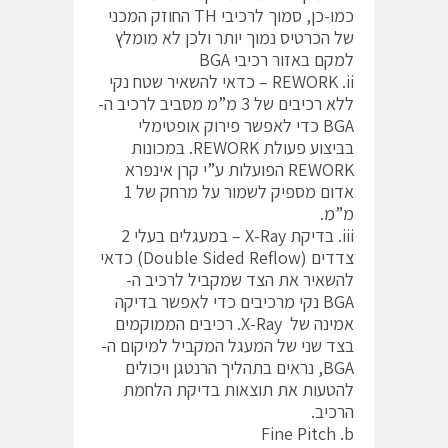
כמו-כן, סמוך לרכיבי TH החוזק המכני
של הכרטיס נמוך יותר ולכן לא מומלץ
למקם באזור רכיבי BGA
REWORK .ii – כדאי להשאיר שטח נקי
ללא רכיבים של 3 מ”מ מסביב לרכיב ה-
BGA כדי לאפשר פירוק אופטימלי
בביצוע פעולת REWORK. במכונות
REWORK הפועלות ע”י קרן אינפרא
אדום מספיק לשמור על מרחק של 1
מ”מ.
iii. בדיקת X-Ray – במעגלים בעלי 2
צדדים (Double Sided Reflow) כדאי
להשאיר את הצד שמקביל לרכיב ה-
BGA נקי מרכיבים כדי לאפשר בדיקה
אמינה של X-Ray. רכיבים הממוקמים
בצד שני של המעגל המקביל למיקום ה-
BGA, נראים בתהליך הרנטגן ויכולים
להטעות את תוצאות בדיקת הלחמת
הרכיב.
Fine Pitch .b