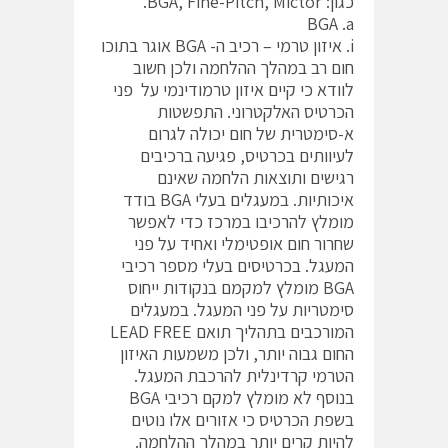
כגון: BGA, Fine-Pitch, Mictor.
BGA .a
i. איזון טרמי – רכיב ה- BGA אוגר בתוכו
חום רב במהלך ההלחמה ולכן חשוב
לוודא כי קיים איזון טרמודינמי על פני
הכרטיס האלקטרוני. התפשטות
א-סימטרית של חום יכולה לגרום
לעיוותים בכרטיס, פגיעה ברכיבים
רגישים ותוצאות הלחמה שאינם
איכותיות. במעגלים בעלי BGA בודד
מומלץ להרכיבו במרכז כדי לאפשר
שחרור חום אופטימלי ואחיד על פני
המעגל. בכרטיסים בעלי מספר רכיבי
BGA מומלץ למקמם בנקודות ייחוס
סימטריות על פני המעגל. במעגלים
המורכבים בתהליך תואם LEAD FREE
החום גבוה יותר, ולכן משמעות האיזון
הטרמי קרדינלית להרכבת המעגל.
בנוסף לא מומלץ למקם רכיבי BGA
בשפת הכרטיס כי אזורים אלו נוטים
להיות קרים יותר במהלך ההלחמה.