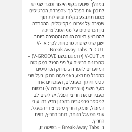
במהלך שינועו בקווי הייצור ומצד שני יש
לתכנן את הפנל כך שהפרדת הכרטיסים
ממנו תתבצע בקלות וביעילות תוך
שמירה על איכות מקסימלית. ההפרדה
בין הכרטיסים על פני הפנל צריכה
להתבצע בצורה הנוחה והמהירה ביותר.
ישנן שתי שיטות מרכזיות לכך: א. V-
CUT ב. Break-Away Tabs.
א. V-CUT (ידוע גם בשם V-GROOVE) –
מתכננים חריצים על פני הפנל במקומות
המיועדים להפרדה. פירוק הכרטיסים
מהפנל מתבצע באמצעות התקן בעל שני
סכיני חיתוך מעוגלים, העומדים אחד
מעל השני (ויוצרים שתי צורת V) ובטווח
מעבירים את חריצי הפנל. יש לשים לב
למספר פרמטרים בתכנון חריץ זה: עובי
המעגל, עומק החריץ משני צידי המעגל,
עובי המעגל הנותר, רוחב החריץ, זווית
החריץ.
ב. Break-Away Tabs – בשיטה זו,