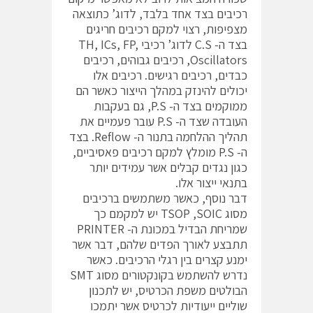
רכיבים בצד אחד בלבד, לדוג’ כתוצאה
מצפיפות, רצוי למקם רכיבים חריגים
בצד ה- C.S לדוג’ רכיבי TH, ICs, FP,
Oscillators, רכיבים גבוהים, רכיבים
כבדים, רכיבים רגישים. רכיבים אלו
יכולים להינזק במהלך הייצור כאשר הם
ממוקמים בצד ה- P.S, גם בעקבות
העובדה שצד ה- P.S עובר פעמיים את
תהליך ההלחמה בתנור ה- Reflow. בצד
ה- P.S מומלץ למקם רכיבים פאסיביים,
כגון נגדים קבלים אשר עמידים יותר
בתנאי ייצור אלו.
דבר נוסף, כאשר משתמשים ברכיבים
מסוג TSOP ,SOIC יש למקמם כך
שמריחת הבדיל במכונת ה- PRINTER
תתבצע לאורך הפדים שלהם, דבר אשר
ימנע קצרים בין רגלי הרכיבים. כאשר
נדרש להשתמש בקונקטורים מסוג SMT
הבולטים משפת הכרטיס, יש לתכנון
שוליים ייעודיות לכרטיס אשר יתמכו