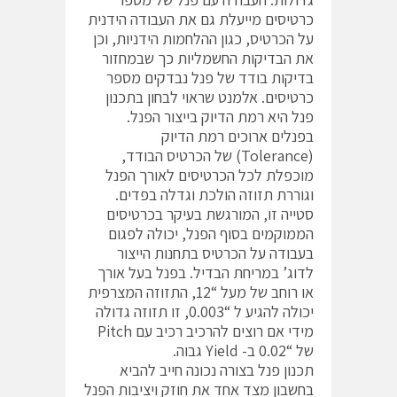
כרטיסים מייעלת גם את העבודה הידנית
על הכרטיס, כגון ההלחמות הידניות, וכן
את הבדיקות החשמליות כך שבמחזור
בדיקות בודד של פנל נבדקים מספר
כרטיסים. אלמנט שראוי לבחון בתכנון
פנל היא רמת הדיוק בייצור הפנל.
בפנלים ארוכים רמת הדיוק
(Tolerance) של הכרטיס הבודד,
מוכפלת לכל הכרטיסים לאורך הפנל
וגוררת תזוזה הולכת וגדלה בפדים.
סטייה זו, המורגשת בעיקר בכרטיסים
הממוקמים בסוף הפנל, יכולה לפגום
בעבודה על הכרטיס בתחנות הייצור
לדוג’ במריחת הבדיל. בפנל בעל אורך
או רוחב של מעל “12, התזוזה המצרפית
יכולה להגיע ל “0.003, זו תזוזה גדולה
מידי אם רוצים להרכיב רכיב עם Pitch
של “0.02 ב- Yield גבוה.
תכנון פנל בצורה נכונה חייב להביא
בחשבון מצד אחד את חוזק ויציבות הפנל