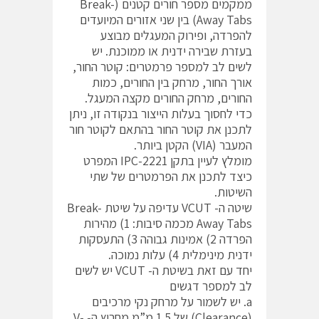
ממקמים מספר חורים קטנים (Break-
Away Tabs) בין שני אזורים המיועדים
להפרדה, ופירוק המעגלים מבוצע
בעזרת שבירה ידנית או ממוכנת. יש
לשים לב למספר פרמטרים: קוטר החור,
אורך החור, מרחק בין החורים, כמות
החורים, מרחק החורים מקצה המעגל.
כדי לחסוך בעלות הייצור בנקודה זו, ניתן
לתכנן את קוטר החור בהתאם לקוטר חור
המעבר (VIA) הקטן ביותר.
מומלץ לעיין בתקן IPC-2221 המפרט
כיצד לתכנן את הפרמטרים של שתי
השיטות.
שיטה ה- VCUT עדיפה על שיטת Break-
Away Tabs מכמה סיבות: 1) מהירות
הפרדה 2) אמינות גבוהה 3) התעסקות
ידנית מינימלית 4) עלות נמוכה.
יחד עם זאת בשיטת ה- VCUT יש לשים
לב למספר דגשים
a. יש לשמור על מרחק נקי מרכיבים
(Clearance) של 1.5 מ”מ מחריץ ה- V-