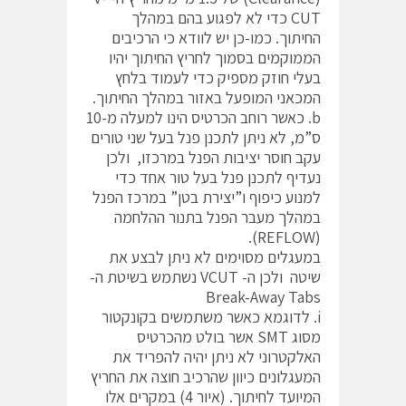
CUT כדי לא לפגוע בהם במהלך
החיתוך. כמו-כן יש לוודא כי הרכיבים
הממוקמים בסמוך לחריץ החיתוך יהיו
בעלי חוזק מספיק כדי לעמוד בלחץ
המכאני המופעל באזור במהלך החיתוך.
b. כאשר רוחב הכרטיס הינו למעלה מ-10
ס”מ, לא ניתן לתכנן פנל בעל שני טורים
עקב חוסר יציבות הפנל במרכזו, ולכן
נעדיף לתכנן פנל בעל טור אחד כדי
למנוע כיפוף ו”יצירת בטן” במרכז הפנל
במהלך מעבר הפנל בתנור ההלחמה
(REFLOW).
במעגלים מסוימים לא ניתן לבצע את
שיטה ולכן ה- VCUT נשתמש בשיטת ה-
Break-Away Tabs
i. לדוגמא כאשר משתמשים בקונקטור
מסוג SMT אשר בולט מהכרטיס
האלקטרוני לא ניתן יהיה להפריד את
המעגלונים כיוון שהרכיב חוצה את החריץ
המיועד לחיתוך. (איור 4) במקרים אלו