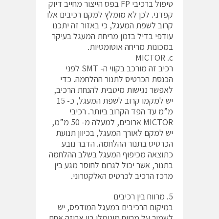
טיפול ברכיבי FP בפס הייצור מחייב דיוק
קפדני. לכן לא מומלץ למקם רכיבים אלו
קרוב לשפת המעגל, כי באזור זה יתכנו
עודפי בדיל בזמן מריחת המעגל בעיקר
במכונות מריחה אוטומטיות.
MICTOR .c
רכיב זה מורכב בקווי ה- SMT לפני
הכנסת הכרטיס לתנור ההלחמה. כדי
לאפשר נגישות מיטבית להנחת הרכיב,
יש למקמו קרוב לשפת המעגל, כ- 15
מ”מ עד הפד הקרוב ביותר. רכיבי
MICTOR ארוכים, למעלה מ- 50 מ”מ,
יש למקם לאורך המעגל, בכיוון תנועת
הכרטיס בתנור ההלחמה. הדבר נובע
כתוצאה מכיפוף המעגל בשלב ההלחמה
בתנור, אשר יכול לגרום לחוסר מגע בין
מרכז הרכיב לכרטיס האלקטרוני.
5. מרווח בין רכיבים
במיקום הרכיבים במעגל המודפס, יש
לשמור על מרווח מינימלי בין אריזה אחת