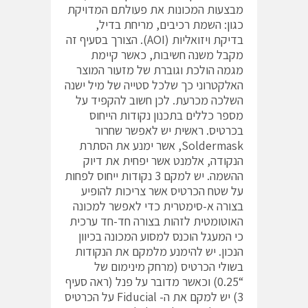
מבצעות המכונות את פעולתם המדויקת
כגון: השמת רכיבים, מריחת בדיל,
בדיקת ויזואליות (AOI). הצורך בסעיף זה
מקבל משנה חשיבות, כאשר קיימת
מגמה הולכת וגוברת של מזעור המוצר
האלקטרוני כך שלכל סטייה של מיל ישנה
השלכה מכרעת. לכן חשוב להקפיד על
מספר כללים בתכנון נקודות הייחוס
בכרטיס. ראשית יש לאפשר שחרור
Soldermask, אשר ימנע את הסתרת
הנקודה, אלמנט אשר יפחית את דיוק
ההשמה. יש למקם 3 נקודות ייחוס לפחות
על שטח הכרטיס אשר צריכות להופיע
בצורה א-סימטרית כדי לאפשר למכונה
האוטומטית לזהות בצורה חד-חד ערכית
כי המעגל הוכנס למסוע המכונה בכיוון
הנכון. יש להימנע מלמקם את הנקודות
בשולי הכרטיס (מרחק מינימום של
“0.25) וכאשר מדובר על פנל (ראה סעיף
3) יש למקם את ה- Fiducial על הכרטיס