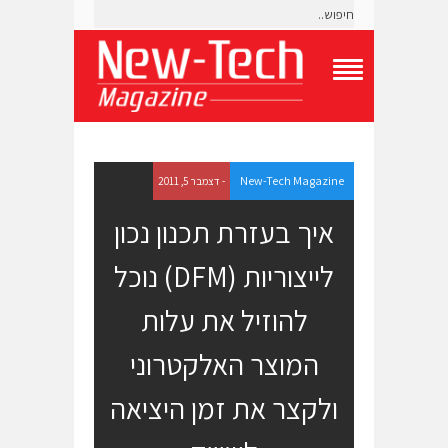
T
o
g
g
l
e
New-Tech Magazine
- דצמבר 5, 2011
N
a
איך בעזרת תכנון נכון
v
i
לייצוריות (DFM) נוכל
g
a
t
להוזיל את עלות
i
o
המוצר האלקטרוני
n
M
e
ולקצר את זמן היציאה
n
u