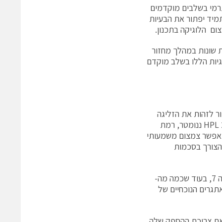
תרמי בשלבים מוקדמים
קירור מסוג heat sink על ההתקן לא תמיד יפתור את הבעיות
ם הלוגיקה בתכנון.
ות שונות במהלך מחזור
FPG. הבנה מעמיקה של הסוגיות הללו בשלב מוקדם
שיעזור לזהות את הזליגה
ואת ביצועי ההתקן. ה-FPGAs מסדרה 7 של זיילינקס מבוססים על תהליך 28 HPL 28 ננומטר, רמת
 מאפשר צמצום משמעותי
מוכה מבטלת את הצורך בסכמות
ל-FPGAs הבנויים בתהליך 28 HPL אין יתרון ביצועים בהשוואה ל-FPGAs מסדרה 7, בעוד שכמה מה-
אתגרים הנוכחיים של