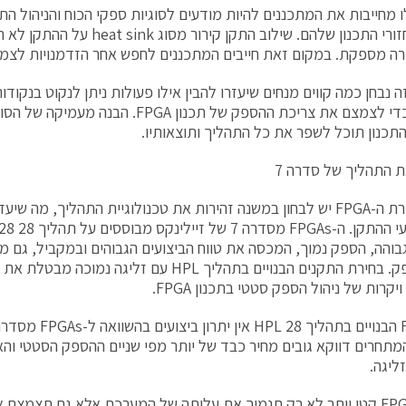
ו מחייבות את המתכננים להיות מודעים לסוגיות ספקי הכוח והניהול ה
יותר במחזורי התכנון שלהם. שילוב התקן 
רה מספקת. במקום זאת חייבים המתכננים לחפש אחר הזדמנויות לצמצו
 נבחן כמה קווים מנחים שיעזרו להבין אילו פעולות ניתן לנקוט בנקוד
התכנון, כדי לצמצם את צריכת ההספק של תכנון A
תכנון תוכל לשפר את כל התהליך ותוצאותיו.
ית התהליך של סדרה 7
בזמן בחירת ה-FPGA יש לבחון במשנה זהירות את טכנולוגיית התהליך, מה 
גבוהה, הספק נמוך, המכסה את טווח הביצועים הגבוהים ובמקביל, גם
של ההספק. בחירת התקנים הבנויים בתהליך HPL עם זליגה נ
יקרות של ניהול הספק סטטי בתכנון FPGA.
FPG המתחרים דווקא גובים מחיר כבד של יותר מפי שניים ההספק הסטטי וה
ליגה.