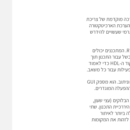
כנון מספק גיליון נתונים XPE) XPOWER ESTIMATOR) הערכה מוקדמת של צריכת
-תכנון והקדם-יישום של הפרויקט. ה-XPE מסייע בהערכת הארכיטקטורה
רמי שעשויים להידרש
תוכנת ה-™PlanAhead מספקת הערכה של חלוקת ההספק בתכנון ברמת ה-RTL. המתכננים יכולים
-I/O ואת שיעורי פעילות הכשל עבור התכנון תוך
שימוש באילוצי התכנון או ב-GUI. לאחר מכן קוראת תוכנת ה-PlanAhead את קוד ה-HDL כדי לאמוד
עילות עבור כל משאב.
ה-XPA) XPower) הוא כלי המוקדש לניתוח ההספק של תכנונים שעברו השמה וניתוב. הוא מספק GUI
ההפעלה המוגדרים.
הבלוקים (עצי שעון,
 כדוגמת RAMs בלוק או בלוקי DSP) או על-פי היררכיית התכנון. שתי
 ביותר לאיתור
 לזהות את המקומות