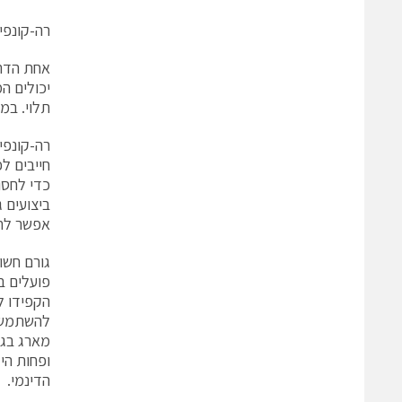
רה-קונפי
אחת הדרכ
תלוי. במצב
רה-קונפי
חייבים ל
כדי לחסו
אפשר לחז
גורם חשו
פועלים ב
הקפידו ל
להשתמש ב
מארג בגל
הדינמי.