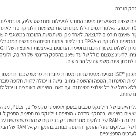
פק תוכנה
ים שצוינו מאפשרים מיטוב המודע לפעילות ומתבסס עליה, או במילים
(GATING) חכמה. האלגוריתמים הללו מנתחים את משוואות הלוגיקה כדי לאתר
המרובים הזמינים בלוגיקת ה-FPGA כדי ליצור אותות חסימה מפורטים
המקרים ניתן להשיג צמצום כולל של עד 15% בהספק הדינמי ש
לתכנון אינה משפיעה על הביצועים.
חבילת התכנון ®ISE מציעה אסטרטגיות ומטרות מוגדרות מראש שכבר הות
ות הסינתזה, המפה וההשמה-ניתוב. גישה זו יכולה להוות חלופה טוב
ללא כשל של כל אילוצי הסינתזה. עם זאת, השימוש באופציה זו יכול לה
 שונים.
בשימוש. זליגה ב-RAM של בלוקים מתרחשת רק בבלוקים שבהם משתמשים
ה- RAMs של הבלוקים שעל ה
רכים הספציפיים.