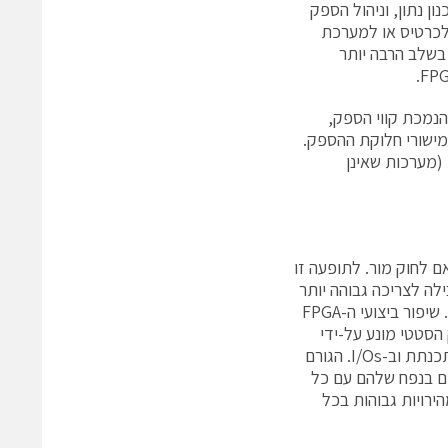
 ה-FPGA ה”מושלם” עבור תכנון נתון, וניהול הספק
 לכרטיס או למערכת
בשלב הרבה יותר
 הודות להנמכת קווי הספק,
מישורי חלוקת ההספק.
(מערכות שאינן
ם לחוק מור. לתופעה זו
לה לצריכה גבוהה יותר
של הספק סטטי – כלומר, כמות הזרם שה-FPGA צורך כאשר אינו במצב פעולה. שיפור ביצועי ה-FPGA
הסטטי מונע על-ידי
זרם הזליגה בטרנזיסטור, ההספק הדינמי מתבסס על תדר המיתוג בלוגיקה המתכנתת וב-I/Os. הגורם
 צריכת ההספק משני הסוגים היא העובדה שה-FPGAs גדלים בנפח שלהם עם כל
הירויות גבוהות בכל