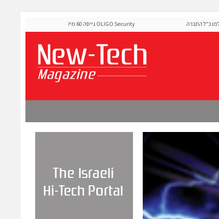
ל החברה
OLIGO Security גייסה 60 מיליון דולר להרחבת פלטפורמת אבטחת
ה-Runtime בעידן מתקפות ה-AI