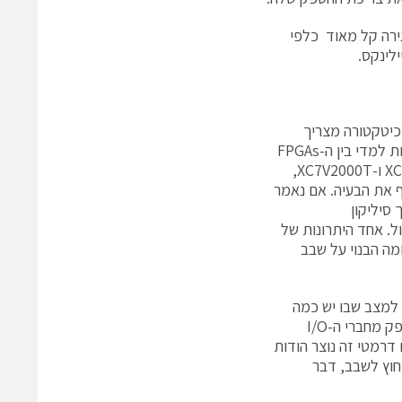
ב הגירה קל מאוד כלפי
חור כמה FPGAs. סוג כזה של ארכיטקטורה מצריך
פעמים רבות את המשימה המורכבת והעדינה של העברת נתונים במהירויות גבוהות למדי בין ה-FPGAs
השונים. בחירת ה-FPGAs הגדולים יותר מסדרה 7, כדוגמת ההתקנים XC7V1500T ו-XC7V2000T,
של זיילינקס, יכולה לעקוף את הבעיה. אם נאמר
ווך סיליקון
גדול. אחד היתרונות של
 דומה הבנוי על שבב
ום משמעותי בהספק מחברי ה-I/O. בהשוואה למצב שבו יש כמה
FPGAs על לוח, טכנולוגיית ה-SSI מציעה צמצום של פי 100 (רוחב פס/W) בהספק מחברי ה-I/O
ים). צמצום דרמטי זה נוצר הודות
חוץ לשבב, דבר