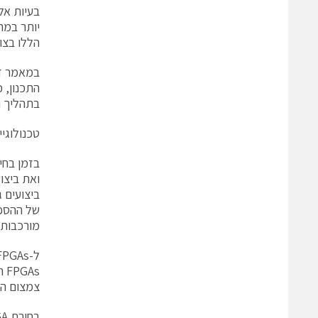
בעיות אל
הללו בצו
במאמר זה
בתהליך ה
טכנולוגי
ביצועים 
מורכבות ו
As
צמצום הז
בחירת FPGA קטן יותר לא רק תנמיך את עלותה של המערכת אלא גם תצמצם את צריכת ההספק שלה.