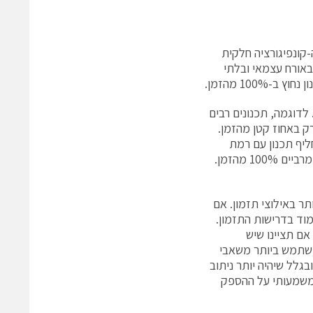
קונפיגורציה חלקית
יץ חלקים של התכנון באורח עצמאי ובלתי
100 מהזמן.
לדוגמה, תכנונים רבים
ק באחוז קטן מהזמן.
יף תכנון עם רמת
ביצועים גבוהה בגרסה דלת הספק של אותו תכנון – במקום לתכנן עבור ביצועים מרביים 100% מהזמן.
ר באילוצי תזמון. אם
וד בדרישות התזמון.
אם תציינו שיש
 ישתמש ביותר משאבי
גלל שיהיה יותר ניתוב
לים להשפיע באופן משמעותי על ההספק