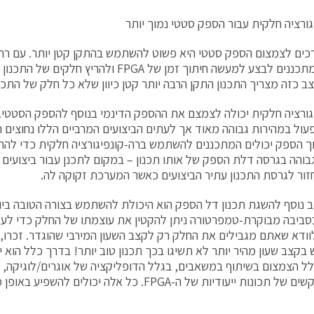
גורציה חלקית עבור הספק סטטי נמוך יותר
ים לצמצום הספק סטטי היא פשוט להשתמש בהתקן קטן יותר. עם רה-
יכולים המתכננים לבצע למעשה חיתוך זמן של FPGA ולהר
 כזה מצריך התכנון התקן הרבה יותר קטן כיוון שלא כל חלק של התכנון נחוץ ב-%
גורציה חלקית יכולה לצמצם את ההספק הדינמי בנוסף להספק הסטטי. 
פעול במהירות גבוהה מאוד אך לעתים הביצועים המרביים הללו נחוצים ר
ך הספק יכולים המתכננים להשתמש ברה-קונפיגורציה חלקית כדי להחל
ור לגרסת התכנון עתיר הביצועים כאשר המערכת זקוקה לה.
ב נוסף להשגת תכנון דל הספק הוא היכולת להשתמש בצורה הטובה ביות
סביבה מבוקרת-טמפרטורה ניתן להקטין את עוצמתו של החלק כדי לעמ
וודא שאתם מגבילים את החלק רק לקצב השעון המירבי שהוגדר. זכרו, 
קצב שעון מהיר יותר לא תשיגו בכך תכנון טוב יותר! בדרך כלל הוא
ל הצמצום בשיתוף במשאבים, בגלל הדופליקציה של אוגרים/לוגיקה, וב
ופחות היקשים של תכונות ייעודיות של ה-FPGA. כל אלה יכו