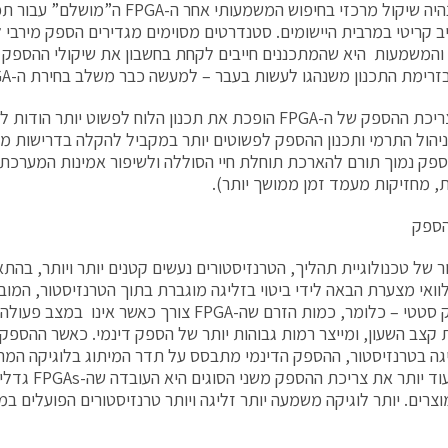
ההספק נהיה שיקול מרכזי בחיפוש המשמעותי אחר
ב קריטי במרבית היישומים. סטנדרטים מסוימים מגדירים הספק מירבי
והמשמעות היא שהמתכננים חייבים לקחת בחשבון את שיקולי ההספק 
רימת התכנון משנהגו לעשות בעבר – למעשה כבר משלב בחירת ה-FPGA.
הקטנת צריכת ההספק של ה-FPGA הופכת את תכנון הלוח לפשוט יותר
יהול התרמי ותכנון ההספק לפשוטים יותר במקביל להקלה בדרישות מ
ספק נמוך תורם להארכת תוחלת חיי הסוללה ולשיפור אמינות המערכת 
 מחזיקות מעמד זמן ממושך יותר).
הספק
ר של טכנולוגיית תהליך, הטרנזיסטורים נעשים קטנים יותר ויותר, בהתא
ואי מצערת הבאה לידי ביטוי בזליגה מוגברת בתוך הטרנזיסטור, המובי
קצב השעון, ומייצר רמות גבוהות יותר של הספק דינמי. כאשר ההספק 
שמעלה עוד יותר את
וצרים. יותר לוגיקה משמעה יותר זליגה ויותר טרנזיסטורים הפועלים במ