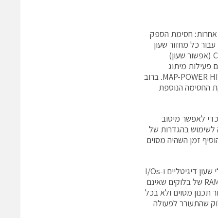
 אחרות: חסימת הספק
 עבור כל מחזור שעון
אוגרי מקור שאינם תורמים לתוצאה. לאחר מכן משתמשת התוכנה במשאבי ה-CE (אפשור שעון)
 המנטרלים פעילות מיתוג
מיותרת. ניתן לשלוט בשעון החכם ובחסימת הנתונים באמצעות האופציה של MAP-POWER HIGH. ברוב
ל הליבה, ולוגיקת החסימה הנוספת
אמו כדי לאפשר מיטוב
ה לשימוש בהגדרות של
וסיף זמן השהיה מסוים
לבסוף, כלי היישום של זיילינקס מכבים באופן אוטומטי מקמש”ים, PLLs, מנהלי שעון דיגיטליים ו-I/Os
שאינם נמצאים בשימוש. בהתקני סדרה 7 הוסיפה זיילינקס גם חסימת הספק ל-RAM של בלוקים שאינם
 עבור תכנון מסוים ולא בכל
התקן. ההספק מנותב בהתקן רק אל RAM של הבלוק שהתעורר לפעולה