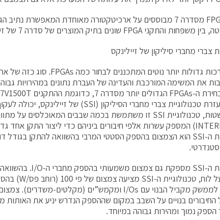
כל ה-FPGAs מסדרה 7 מבוססים על ארכיטקטורה מאוחדת המאפשרת נתי
ת והתקני FPGA שונים בתיק המוצרים של סדרה 7 של זיילינקס.
ת צברי מחברי סיליקון של זיילינקס
עבור מערכות גדולות יותר נוטים המתכננים לב
שנוצרו בעזרת טכנולוגיית צברי מחברי הסיליקון (SSI) 
זאת בפשטות, טכנולוגיית SSI זו משתמשת בכמה שבבים המאוכלסים על מת
(INTERPOSER) המספק עשרות אלפי חיבורים ביניהם כדי ליצור התקן אחד 
טכנולוגיית ה-SSI הוא הצמצום בהספק הסטטי המרבי בהשוואה להתקן בגודל
 סטנדרטי.
טכנולוגיית ה-SSI מספקת גם צמצ
בהשוואה לממשק מקביל הבנוי עם I/Os ומקמש”ים (מקלטים-משדר
החיבורים בנויים על השבב במקום שההספק הנדרש יניע את האותות מ
ספק נמוך ומהירות גבוהה במיוחד.