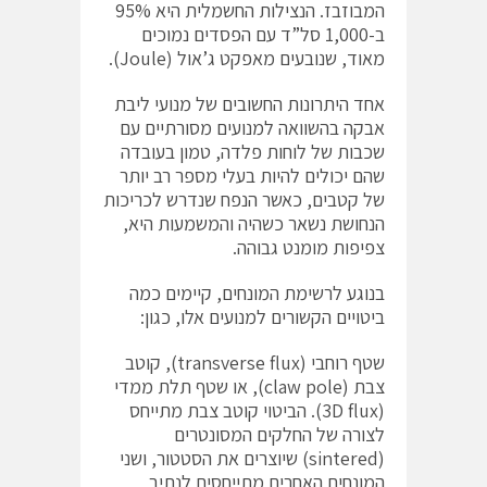
המבוזבז. הנצילות החשמלית היא 95%
ב-1,000 סל”ד עם הפסדים נמוכים
מאוד, שנובעים מאפקט ג’אול (Joule).
אחד היתרונות החשובים של מנועי ליבת
אבקה בהשוואה למנועים מסורתיים עם
שכבות של לוחות פלדה, טמון בעובדה
שהם יכולים להיות בעלי מספר רב יותר
של קטבים, כאשר הנפח שנדרש לכריכות
הנחושת נשאר כשהיה והמשמעות היא,
צפיפות מומנט גבוהה.
בנוגע לרשימת המונחים, קיימים כמה
ביטויים הקשורים למנועים אלו, כגון:
שטף רוחבי (transverse flux), קוטב
צבת (claw pole), או שטף תלת ממדי
(3D flux). הביטוי קוטב צבת מתייחס
לצורה של החלקים המסונטרים
(sintered) שיוצרים את הסטטור, ושני
המונחים האחרים מתייחסים לנתיב