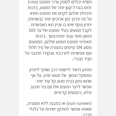
הסרוו יכולים לספק ערכי מומנט (rms)
זהים בגודל קטן יותר של המנוע, בזכות
היכולת שלהם לקיים את מומנט השיא
על פני פרקי זמן ארוכים יותר (בשניות).
יתרון נוסף שיש בו עניין הוא האפשרות
לקבל מנועים בעלי מומנט של עד 105
ניוטון-מטר עבור מתח נמוך. בזכות
מאפייני מומנט המנוע שלהם, המנועים
מסוג SM קיימים בתצורה של ציר חלול
ועם אפשרות להרכבת אנקודר סיבובי על
הציר הנגדי..
ההינע הישיר ליישומי רכב שותף ליתרון
המשקל הנמוך של מנועי סרוו, על אף
שהוא נתון בבית מנוע קל עוד יותר.
אפשר לייצר הינעים אלו עם ציר סיבוב
מלא, כמנועים קדמיים
(out-runner) או במבנה ללא מסגרת,
שאותו אפשר להתקין ישירות על גלגלי
הרכב.