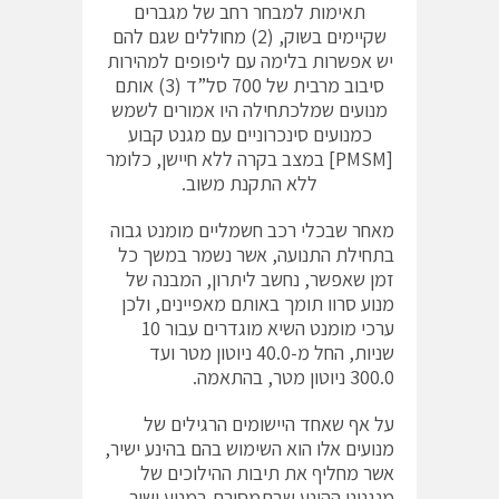
תאימות למבחר רחב של מגברים
שקיימים בשוק, (2) מחוללים שגם להם
יש אפשרות בלימה עם ליפופים למהירות
סיבוב מרבית של 700 סל”ד (3) אותם
מנועים שמלכתחילה היו אמורים לשמש
כמנועים סינכרוניים עם מגנט קבוע
[PMSM] במצב בקרה ללא חיישן, כלומר
ללא התקנת משוב.
מאחר שבכלי רכב חשמליים מומנט גבוה
בתחילת התנועה, אשר נשמר במשך כל
זמן שאפשר, נחשב ליתרון, המבנה של
מנוע סרוו תומך באותם מאפיינים, ולכן
ערכי מומנט השיא מוגדרים עבור 10
שניות, החל מ-40.0 ניוטון מטר ועד
300.0 ניוטון מטר, בהתאמה.
על אף שאחד היישומים הרגילים של
מנועים אלו הוא השימוש בהם בהינע ישיר,
אשר מחליף את תיבות ההילוכים של
מנגנוני ההינע שבתמסורת במנוע ישיר