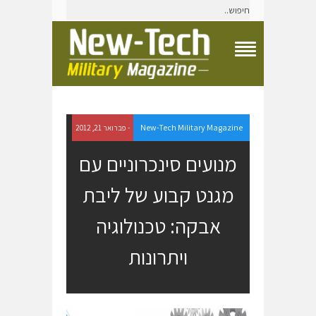
T
o
g
g
l
e
New-Tech Military Magazine
- פברואר 21, 2012
N
a
מנועים סינכרוניים עם
v
i
מגנט קבוע של ליבת
g
a
t
אבקה: טכנולוגיה
i
o
ויתרונות
n
M
e
n
u