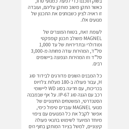
בשוק תוכננו כדי לפעול כמנועי סרוו,
כאשר התקן משוב מותקן עליהם, ועובדה
זו ראויה לציון כשבוחנים את התכנון של
מנועים אלו.
לעומת זאת, בטווח המוצרים של
MAGNEL משולב תכנון קומפקטי
ומודולרי ובתדירויות של עד 1,000
סל”ד, המהירות עודה פחותה מ-3,000
סל”ד וזו המהירות הנפוצה ביישומים
רבים.
כל המבנים השונים מדורגים לבידוד סוג
H, עבור פעולה ב-180 מעלות צלזיוס
בכריכות, עם חריגה בסוג WD ליישומי
רכב עם הגנה סוג IP-67. על אף שבמבנה
הסטנדרטי, המשטחים החיצוניים של
מנועי MAGNEL עוברים טיפול כימי,
אפשר לקבל את כל המנועים עם ציפוי
מיוחד המיועד לשימוש בתנאי פעולה
קיצוניים, למשל בציוד המותקן בחוף הים