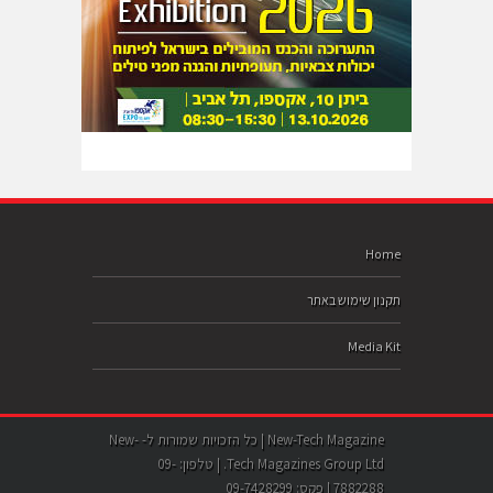
Home
תקנון שימוש באתר
Media Kit
New-Tech Magazine | כל הזכויות שמורות ל- New-
Tech Magazines Group Ltd. | טלפון: 09-
7882288 | פקס: 09-7428299