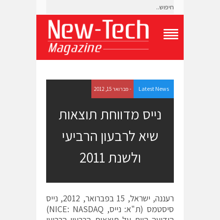
T
o
g
g
l
e
Latest News
- פברואר 15, 2012
N
a
נייס מדווחת תוצאות
v
i
שיא לרבעון הרביעי
g
a
t
ולשנת 2011
i
o
n
M
e
רעננה, ישראל, 15 בפברואר, 2012, נייס
n
סיסטמס (ת"א: נייס, NICE: NASDAQ)
u
הודיעה היום על תוצאות הרבעון הרביעי