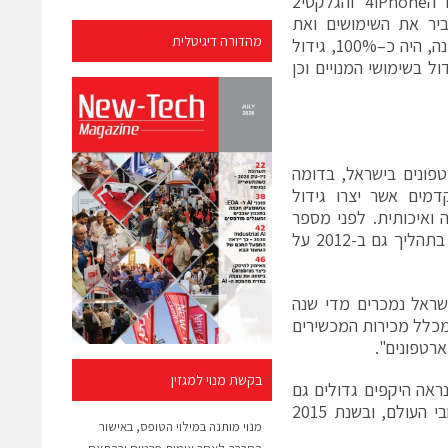
נמכרו בישראל כ-3.5 מיליון מכשירים, מרביתם סמארטפונים מתקדמים, כאשר ה4iPhone והגלקסי2
ביר את השימושים ואת
מהדורה דיגיטלית
הגלישה במכשירים. מנתוני פלאפון עולה, כי היקף הגידול בגלישה בשנה האחרונה, היה כ–100%, גידול
ול בשימושי המנויים וכן
י שנת 2011 היתה שנת הסמארטפונים בישראל, בדומה
רטפונים מתקדמים אשר יצרו גידול
 ואיכותית. לפני מספר
חודשים שדרגנו את הרשת בהשקעה של עשרות מליוני דולרים, ואנו ממשיכים בתהליך גם ב-2012 על
שראל נמכרים מדי שנה
3 מיליון מכשירים, מרביתם בקרב חברות הסלולר. אם בשנת 2010 כ-30% מכלל מכירות המכשירים
בקשת מנוי למגזין
ראה היקפים גדולים גם
בשנה הקרובה". לפי IDC בשנת 2010 נמכרו כ-305 מיליון סמארטפונים ברחבי העולם, ובשנת 2015
מנוי מותנה במילוי הטופס, באישור