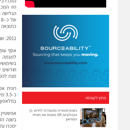
היו המכ
ש
כתוצאה מ
2011: שנת הסמארטפונים
בשימושים
מנת להמש
רונית אפ
מחוץ לקופסה
בפלאפון היו של סמא
כשההיסטוריה מתעוררת לחיים: כך
אפשטיין 
טכנולוגיות XR משנות את חוויית
המוזיאון
ימכרו על פי התחז