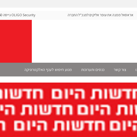
אסאל ממנה את עופר אליקים למנכ"ל החברה
curity
ה-Runtime בעידן מתקפות ה-AI
ו
צור קשר
כנסים ותערוכות
מנוע חיפוש לענף האלקטרוניקה