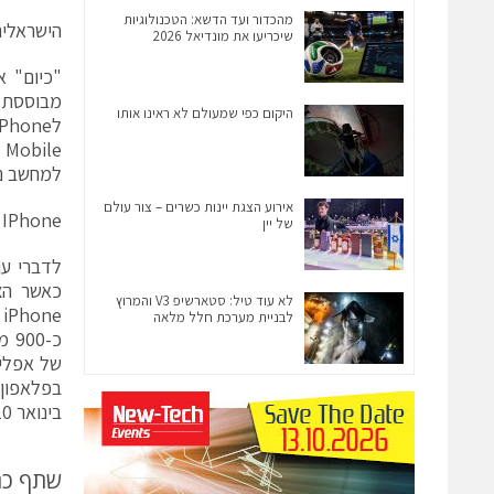
מהכדור ועד הדשא: הטכנולוגיות
הישראלים
שיכריעו את מונדיאל 2026
היקום כפי שמעולם לא ראינו אותו
למחשב ני
אירוע הצגת יינות כשרים – צור עולם
IPhone וסמסונג גלקסי המכשירים המובילים בגלישה
של יין
לא עוד טיל: סטארשיפ V3 והמרוץ
לבניית מערכת חלל מלאה
של אפליק
בינואר 2010.
שתף כ