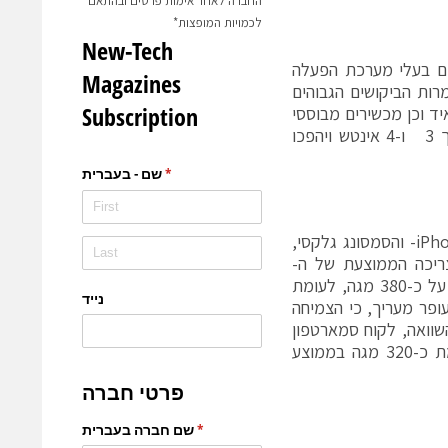
החברה לאחר אימות פרטים ובהתאם
לכמויות המופצות*
 הם מכשירים בעלי מערכת הפעלה
ואיד, כדוגמת סמסונג, סוני אריקסון, HTC, מוטורולה ו-LG. למרות הביקושים הגבוהים
וססי אנדרואיד וכן מכשירים מבוססי
Windows Mobile כמו נוקיה, סמסונג וHTC. הסמארטפונים יהיו בעלי מסך 3 ו-4 אינטש ויהפכו
לדברי עופר, שני המכשירים המובילים בגלישה בפלאפון בשנת 2011 היו הiPhone- והסמסונג גלקסי,
הממוצעת של שניהם הכפילה עצמה לעומת ינואר 2011. הצריכה הממוצעת של ה-
iPhone בפלאפון עמדה בינואר 2011 על כ-580 מגה, ושל הסמסונג גלקסי על כ-380 מגה, לעומת
מגה בממוצע ב-iPhone ו-700 מגה בסמסונג גלקסי בדצמבר 2011. עופר מעריך, כי הצמיחה
שוואה, לקוח סמארטפון
בפלאפון גלש בסוף שנת 2011 900 מגה בממוצע, המהווים פי שלוש, לעומת כ-320 מגה בממוצע