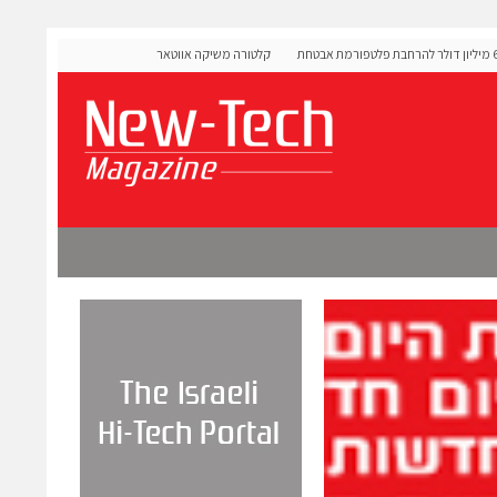
OLIGO Se גייסה 60 מיליון דולר להרחבת פלטפורמת אבטחת
קלטורה משיקה אווטארים עם אינטליגנציה רגשית לתרגול שיח
מורכבות