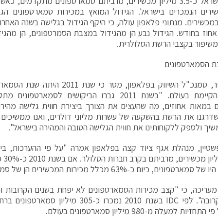
שירים הנמכרים בישראל. הגידול המואץ במכירות סמארטפונים הג
ל כ–8 אחוז בחודש. הגידול נבע הן מהגידול במצבת הסמרטפונים, הן מהגיד
שיפור בקצבי הרשת הסלולרית.
אסף עופר, סמנכ"ל השיווק בפלאפון, מסר כ
למגמה הקיימת בעולם. "בשנת 2011 גברו הביקושים לסמא
 במאות אחוזים, מה שהעצים את הצורך ביצירת חווית גלישה מהירה
יך ולספק ללקוחותינו את חווית הגלישה הטובה והמהירה בישראל".
שטיין, מנהלת אגף ציוד קצה בפלאפון אמרה "על פי ההערכות, בי
כ-.5
רטפונים, כיום כ-63% מכלל מכירות המכשירים הן של סמארטפונים".
מעריכה, כי "קצב מכירות הסמארטפונים לא יפחת בשנים הקרובות ונ
יות למעלה מ-980 מיליון סמארטפונים בעולם.