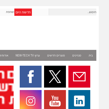
חדשות היום
OpenAI מרחיבה את פעילותה בישראל; אברא הוסמכה כשותפת
אר
Select רשמית
בית
מגזינים
מוצרים חדשים
ערוץ NEW-TECH TV
אודותינ