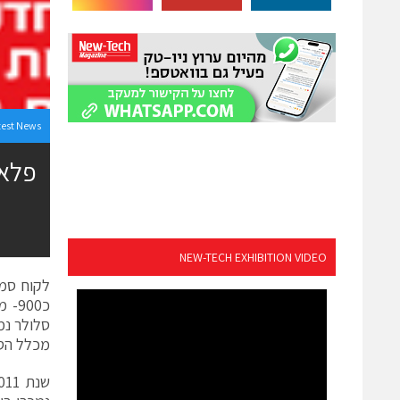
test News
NEW-TECH EXHIBITION VIDEO
מכלל הסמ