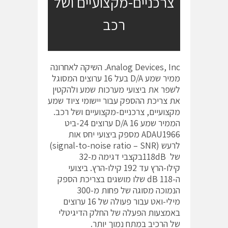
צרכניים-מקצועיים ושל
רכב
Analog Devices, Inc. השיקה לאחרונה
ממיר שמע D/A בעל 16 ערוצים המסוגל
לשפר את ביצועי מערכות שמע ולהקטין
את צריכת ההספק עבור יישומי ציוד שמע
מקצועיים, צרכניים-מקצועיים ושל רכב.
הממיר שמע D/A 16 ערוצים 24-ביט
ADAU1966 מספק ביצועי יחס אות
לרעש (signal-to-noise ratio – SNR)
של 118dBבקצבי דגימה מ-32
קילו-הרץ עד 192 קילו-הרץ. ביצועי
ה-118 dB שלו מושגים בצריכת הספק
הנמוכה מסוגה של פחות מ-300
מילי-ואט עבור פעולה של 16 ערוצים
באמצעות הפעלה של החלק הדיגיטלי
של הרכיב במתח נמוך יותר.