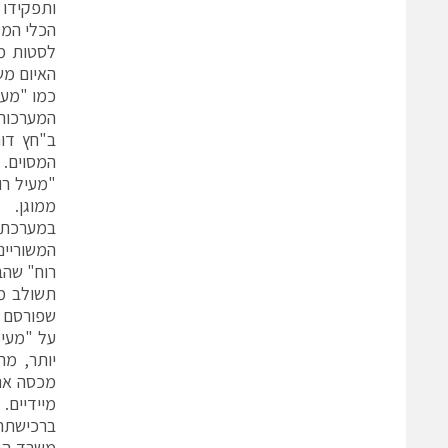
ותפקידו 
הכלי הממ
לסטות מ
האיום מש
כמו "מעי
המערכות 
ב"חץ דור
המסוים. 
"מעיל רו
ממוגן.
במערכת ה
רוח" שהב
תשולב מע
על "מעיל
יותר, מת
מכסה את 
מיידיים.
ברכישתה,
משרד הבי