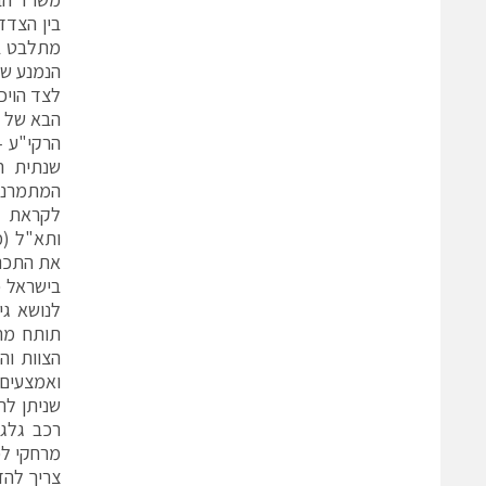
בין הצדד
מתלבט בי
הנמנע שב
לצד הויכ
שנתית ה
ותא"ל (מ
את התכניות האמ
בישראל כ
לנושא גי
תותח מתפ
הצוות וה
ואמצעים 
רכב גלגל
מרחקי לכ
צריך להדג