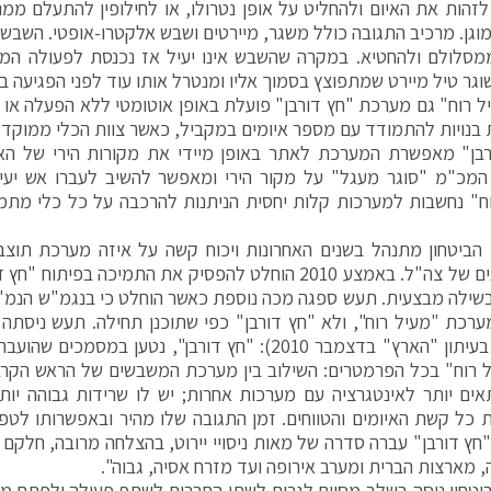
לזהות את האיום ולהחליט על אופן נטרולו, או לחילופין להתעלם ממ
וגן. מרכיב התגובה כולל משגר, מיירטים ושבש אלקטרו-אופטי. השבש 
מסלולם ולהחטיא. במקרה שהשבש אינו יעיל אז נכנסת לפעולה המ
וגר טיל מיירט שמתפוצץ בסמוך אליו ומנטרל אותו עוד לפני הפגיעה בג
ל רוח" גם מערכת "חץ דורבן" פועלת באופן אוטומטי ללא הפעלה או 
בנויות להתמודד עם מספר איומים במקביל, כאשר צוות הכלי ממוקד 
בן" מאפשרת המערכת לאתר באופן מיידי את מקורות הירי של האו
המכ"מ "סוגר מעגל" על מקור הירי ומאפשר להשיב לעברו אש יעיל
ח" נחשבות למערכות קלות יחסית הניתנות להרכבה על כל כלי מתמרן
ביטחון מתנהל בשנים האחרונות ויכוח קשה על איזה מערכת תוצב
המשוריינים של צה"ל. באמצע 2010 הוחלט להפסיק את התמיכה בפ
שילה מבצעית. תעש ספגה מכה נוספת כאשר הוחלט כי בנגמ"ש הנמ"ר
רכת "מעיל רוח", ולא "חץ דורבן" כפי שתוכנן תחילה. תעש ניסתה 
שפורסם בעיתון "הארץ" בדצמבר 2010): "חץ דורבן", נטען במ
 רוח" בכל הפרמטרים: השילוב בין מערכת המשבשים של הראש הקרבי ה
אים יותר לאינטגרציה עם מערכות אחרות; יש לו שרידות גבוהה יותר 
כל קשת האיומים והטווחים. זמן התגובה שלו מהיר ובאפשרותו לטפל
 "חץ דורבן" עברה סדרה של מאות ניסויי יירוט, בהצלחה מרובה, חלקם ב
 מארצות הברית ומערב אירופה ועד מזרח אסיה, גבוה".
טחון ניסה בשלב מסוים לגרום לשתי החברות לשתף פעולה ולפתח מו