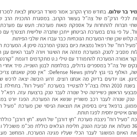
יר בר שלום.
בחודש מרץ הקרוב אמור משרד הביטחון לצאת למכרז 
ות לכלי הרק"מ של צה"ל בעשור הקרוב. במסגרת התכנית הרב ש
שתי חברות להתחרות על אספקת מאות מערכות: תעש עם מערכת "ח
ח". על פי גורם במערכת הביטחון ייתכן שחברה שלישית תצטרף עם פת
 קלוש שכן שתי המערכות הנוכחיות כבר עברו את שלבי הפיתוח.
מערכת "מעיל רוח" של רפאל נמצ
מעלות מסביב לטנק. המערכת מזהה את השיגור ויורה לעבר האיום ענן
קור אמורה המערכת להתמודד עם טילי נ.ט מתקדמים דוגמת "קורנט" 
קים של צה"ל במספרים גדולים, במלחמת לבנון השנייה. מיד אחרי
זרוע היבשה, האלוף בני גנץ לעיתון efense News
יגון. אנו יודעים בדיוק מה אנחנו רוצים. זרוע היבשה יצאה לרכש 
בצעי הראשון כשיירטה טיל שנורה לעבר טנק ברצועת עזה. רפא"ל 
ז טנק שנורה לעבר רכב משוריין שנשא את המערכת. הפגז יורט ב
מוגן. ברפאל ציינו בסיפוק את תוצאות הניסוי שכן מערכת "מעיל ר
 שהם איטיים יחסית לפגז תותח.
ת "מעיל רוח" ניצבת מערכת "חץ דורבן" של תעש. "חץ דורבן" כוללת
הסורק 360 מעלות את סביבת הטנק. חליפת הגלאים כוללת מכ"מ משוכלל 
את האיום המשוגר לעבר הכלי שעליו מגינה המערכת. המחשב מעב