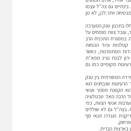
 בינתיים גם צה"ל עצמו
טיחה יותר.לכן, לא מן
חלו בתכנון טנק המערכה
טים את טנקי המרכבה סימן 4 ונגמשי הנמ"ר, עובד צוות מומחים על
 כי לא נראה שהוא קשיח. במסגרת התכנית הרב
טלניות וניוד הכוחות
רכבה סימן 4 ונגמשי נמ"ר באוגדות המתמרנות, כאשר
ל ירון לבנת נציג מפא"ת
עיונות מקומיים כמו גם
רדה המסורתית בין טנק
 הרעיונות שנבחנים הוא
 הוא הקטנת מספר אנשי
ל הרבה מאד טכנולוגיה
רבות אנשי הצוות, כפי
שניתן לראות כבר היום עם מערכות ההגנה האקטיביות שבטנקי המרכבה סימן 4. בצה"ל גם לא שוללים
קנית הוגדרו תנאי סף
מרחוק.
ן בארצות הברית.