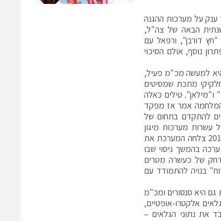
ענק על מערכות ההגנה
נתית הבאה של צה"ל,
ץ דורבן", ורפאל עם
רון נוסף, אולם הסיכוי
את כיום בטנקי המרכבה סימן 4. המערכת היא למעשה מכ"מ פעיל,
 חלקיקי מתכת שמסיטים
ו"מילאן". טילים כאלה
 המלחמה אמר אז מפקד
D: "אין ספק שאנחנו צריכים להתקדם בתחום של
של עשרות מערכות מיגון
אקטיבי". בשנת 2010 החלו בצה"ל להצטייד במערכת "מעיל רוח". בתחילת 2011 צלחה המערכת את
ערכה בהמשך ניסוי שבו
מרחק של כעשרה מטרים
וח" בנויה להתמודד עם
 גם היא סנסורים ומכ"מ
וגלאים אלקטרו-אופטיים,
ד את נתוני הגלאים –