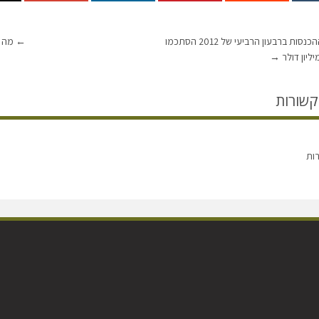
אורבוטק: ההכנסות ברבעון הרביעי של 2012 הסתכמו
←
מה זה
→
קשורות
רות