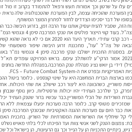
ים עלו על שרטון וכך אמורות תעש ורפאל להתמודד בקרוב זו מול זו.
ן המערכת שהוכיחה עצמה, לבין המערכת שהטכנולוגיה שלה נראית מב
סופו של דבר יסכימו הצדדים לחזור לפתרון המוצר המשותף.
וח הזה, שסביר להניח יעסיק אותנו עוד הרבה זמן, בזרוע היבשה כבר ה
הבא של צה"ל. בעוד קווי הייצור פול
הרקי"ע – רכב קרבי עתידי. תאריך היעד הוא 2020 אם
באה של צה"ל "עוז", מתכננת זרוע היבשה שיפור משמעותי של ק
המתמרנים. במסגרת התכנית ישולבו טנקי מ
לקראת 2021 אמור הרקי"ע להשתלב עימם. בראש הפרויקט עומדים תא"
יל) דידי בן יואש נציג מנהלת טנק המרכבה.במנהלת החדשה בוחנים ר
ריקניות ובפרט את ה-FCS – Future Combat System.
מו בארצות הברית המחשבה היא על שינוי קונספט . כלומר ביטול ההפ
יסות משוריין, כשהכוונה היא ליצור רכב שישלב את שתי היכולות. אחד
רק, כך שלרכב העתידי יהיו יכולות וורסטיליות. כיוון נוסף שנבחן
גברת השרידות של הכלי המשוריין.כבר עכשיו ברור שטנק העתיד יכלו
שמזכירים מטוסי קרב. כלומר הרבה מערכות יפעלו עצמאית ללא התע
י קל שיחליף את השרשראות המסורתיות של השריון. בתכנית האמרי
ת: צמצום הטנק לשני אנשי צוות ועד הפיכתו לכלי בלתי מאויש נשלט 
יש, בינתיים התכניות הן על הנייר וכך גם הרעיונות, הן בישראל וכל שכ