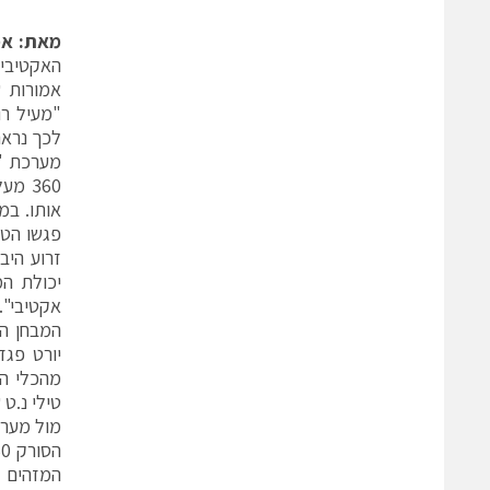
מאת: אמ
האקטיבי
אמורות 
"מעיל רו
לכך נראה
360 
אותו. במ
פגשו הטנ
יכולת המ
המבחן המ
יורט פג
מהכלי המ
טילי נ.ט
מול מערכ
המזהים 