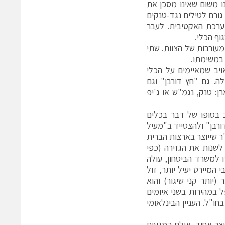
נו משום שאינו מסכן את
גורם לטילים נגד-טנקים
ערכת האקטיבית. לעבר
וף הכלי.
מעורבות של הצוות. שתי
במשימתו.
יב שמאיימים על הכלי
ה. גם "חץ דורבן" וגם
: טנק, נגמ"ש או ג'יפ
 בסופו של דבר בכלים
יתוח "חץ דורבן" ולהצטייד ב"מעיל
 שייוצר בארצות הברית
לשנות את הגזירה (כפי
סמכים שהועברו למשרד הביטחון, עולה
מיירט יעיל יותר, זול
(יותר קני שיגור) והוא
 במהירות בשני איומים
חו"ל. העניין הבינלאומי
צר אחיד, אולם המגעים