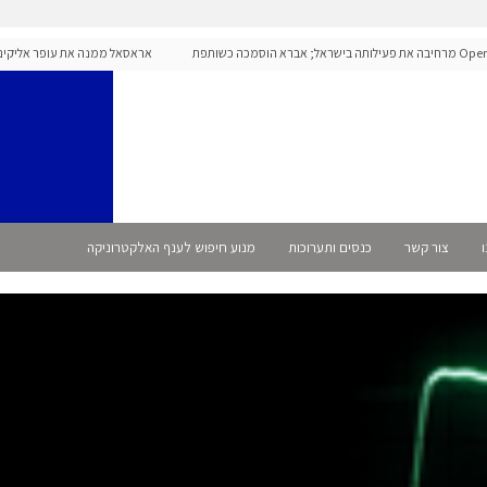
OpenAI מרחיבה את פעילותה בישראל; אברא הוסמכה כשותפת
אראסאל ממנה את עופר אליקים למנ
ו
צור קשר
כנסים ותערוכות
מנוע חיפוש לענף האלקטרוניקה