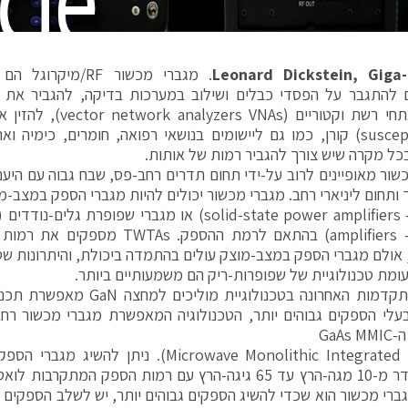
Leonard Dickstein, Giga-
. מגברי מכשור RF/מ
ם להתגבר על הפסדי כבלים ושילוב במערכות בדיקה, להגביר את 
אותות ונתחי רשת וקטוריים (
(susceptibility) קורן, כמו גם ליישומים בנושאי רפואה, חומרים, כימ
בכל מקרה שיש צורך להגביר רמות של אותות.
שור מאופיינים לרוב על-ידי תחום תדרים רחב-פס, שבח גבוה עם היע
 ותחום ליניארי רחב. מגברי מכשור יכולים להיות מגברי הספק במצב-מ
amplifiers – TWTA) בהתאם לרמת ההספק.
 אולם מגברי הספק במצב-מוצק עולים בהתמדה ביכולת, והיתרונות שט
ומת טכנולוגיית של שפופרות-ריק הם משמעותיים ביותר.
בעוד ההתקדמות האחרונה בטכנולוגיי
עלי הספקים גבוהים יותר, הטכנולוגיה המאפשרת מגברי מכשור רח
GaAs
תחומי תדר מ-10 מגה-הרץ עד 65 גיגה-הרץ עם רמות הספק המתק