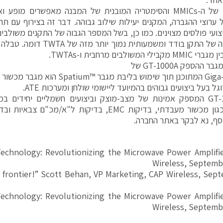
האחידות של ה-MMICs והסימטריה המובנית של המבנה מאפשרים מ
 ערוצי ההגברה, המקנים יעילות שילוב גבוהה. דבר זה בצירוף עם ת
ילי המשולבים מרחבית ו-TWTAs.
 ההספק GT-1000A של
ר ™Spatium הוא מגבר מכשור
ה-GT-1000A המספק אמינות של מצב-מוצק וביצועים חשמליים יחידים ב
יישומים כגון מכשור מעבדתי, בדיקות EMC, בדיקות ל"א
סף, נא לבקר באתר החברה.
echnology: Revolutionizing the Microwave Power Amplifie
Wireless, Septemb
al frontier!” Scott Behan, VP Marketing, CAP Wireless, Sep
echnology: Revolutionizing the Microwave Power Amplifie
Wireless, Septemb