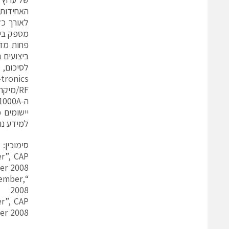
לאורך כל
ביצועים בין מגברי MMIC מקב
לסיכום, מגבר
Giga-tronics המתוכנן תוך שימוש בליבת מגב
RF/מיקרוגל בעל ביצועים גבוהים בהמיועד ליישומי שולחן ומערכות ATE.
למידע נו
סימוכין:
r”, CAP
er 2008
tember,
2008
r”, CAP
er 2008