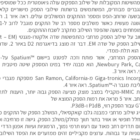
השיטות המקובלות של שילוב הספקים עולה גיאומטרית ככל שמוסיפים
מגברים מבוזרים, המשתמשים ברשתות שילובי הספק מישוריים קלא
וממדים בש
מופחתים בשעה שהפסד השילוב מתקרב לשבח ההתקנים.
 הוא תלת-ממדי.
Newbury Park, California, הוא מבנה יחיד במינו המספק שיט
 ראה איור 3.
ר ה-™Spatium. ראה איור 4.
טכנולוגיית MMIC-מקבילי במצב מוצק מציעה הספק גבוה יותר, היענו
ה את רמות הספק המוצא של
ו-P3dB.
לל חופשי או אוויר בתור תווך מחלק/משלב הספק. גישה זו מרחיבה ו
 תדרים רחב מאוד עם רעש תרמי נמוך, הרמוניות ועיוות אפנון הדדי
וניות עד גבוהות. ערוצים מקביליים זהים ממזערים את הפסד השילוב
אחד.