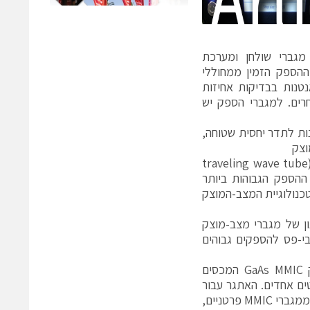
יקרוגל הם מגברי שולחן ומערכת
ההספק הזמין ממחוללי
vector network analyzers VNAs), להזין אנטנות בבדיקות אחיזות
יה ואחרים. למגברי הספק יש
נות לתדר יחסית שטוחה,
וצק
(solid-state power amplifiers – SSPA) או מגברי שפופרת גלים-נודדים (traveling wave tube
 TWTAs מספקים את רמות ההספק הגבוהות ביותר
כנולוגיית המצב-המוצק
ת מוליכים למחצה GaN מאפשרת תכנון של מגברי מצב-מוצק
בי-פס להספקים גבוהים
(Microwave Monolithic Integrated Circuit). ניתן להשיג מגברי הספק GaAs MMIC המכסים
רבות לואטים אחדים. האתגר עבור
מתכנן מגברי מכשור הוא שכדי להשיג הספקים גבוהים יותר, יש לשלב הספקים ממגברי MMIC פרטניים,