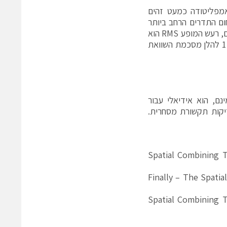
ופע ואמפליטודה כמעט זהים
חום התדרים הרחב ביותר
מספק ביצועי פולסים מצוינים. כמו כן, בשל המספר הגבוה של התקנים משולבים, רעש המופע RMS הוא
פחות מזה של התקן בודד ומשמעותית נמוך יותר מזה של TWTA דומה. טבלה 1 להלן מסכמת השוואת
מינם, הוא אידיאלי עבור
/מכ"ם צבאיות ובדיקות תקשורת מסחרית.
Spatial Combining T
“Finally – The Spati
Spatial Combining T