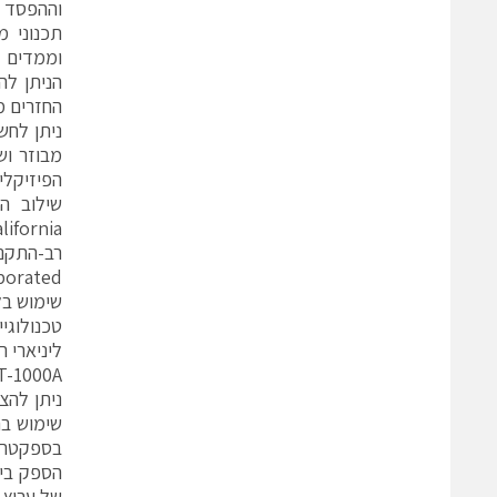
וההפסד מ
תכנוני 
החזרים 
הפיזיקלי
רב-התקני.
שימוש בליבת מגב
ליניארי רחב. איור 5 מרא
GT-1000A עבור הספק רווי, P1dB 
שימוש בח
בספקטרום
הספק בינ
של ערוץ 