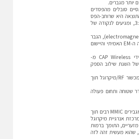
 יותר מגברים.
סיים סובלים מהפסדים
עה שרוחב-הפס ומספר ההתקנים המשולבים עולים. ראה איור 1. התוצאה היא שרוחב-הפס
הניתן להשגה מעשית כאשר משלבים מספר רב של התקנים מוגבל לרוב ל-3:1, ומגיעים לנקודה של
ניתן לחשוב על שילוב הספק מרחבי כהתפשטות שדה אלקטרו-מגנטי (electromagnet – EM), הגבר
מבוזר ושילוב הספק של שדה EM. דבר זה מוצג בדיאגרמת D2 באיור 2. שדה ה-EM האמיתי והיישום
שילוב ההספק המרחבי, אשר פותח וזכה לפטנט ביישום ™Spatium על-ידי CAP Wireless מ-
ה מיטבית של השגת שילוב הספק
Giga-tronics Incorporated מ-San Ramon, California מספקת מגברי מכשור RF/מיקרוגל תוך
ת לתדר שטוחה ותחום פעולה
ניתן להציג שילוב מרחבי כמבנה גלבו קואקסיאלי, המשלב הספק של התקנים מגבירים MMIC רבים תוך
מרכזת אנרגיית מיקרוגל
 מזעריים, התומך ברמות
, שהוא מעשית זהה לזה