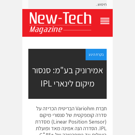
T
o
g
g
l
e
בקרת הינע
N
a
אמירוניק בע"מ: סנסור
v
i
מיקום לינארי IPL
g
a
t
i
o
חברת Variohm הבריטית הכריזה על
n
M
סדרה קומפקטית של סנסורי מיקום
e
(Linear Position Sensor) מסדרת
n
IPL. הסדרה הנה אמינה מאד ופועלת
u
ביעילות עד טמפרטורה של +85˚C.