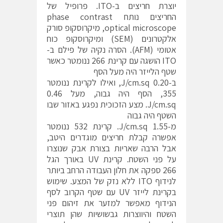
יוצרת חריצים ב-ITO. פרופיל של
החריצים נותח phase contrast
optical microscope, מיקרוסקופ סורק
אלקטרונים (SEM) ומיקרוסקופ כוח
אטומי (AFM). הסרה נקיה של פילם ב-
ITO הושגה עם קרינת 266 ננומטר כאשר
שטף הלייזר היה מעל הסף
ב-0.20 J/cm.sq, ואילו לקרינת ננומטר
355, הסף היה גבוה, מעל 0.46
J/cm.sq. מצע הזכוכית נפגע באזור שבו
השטף היה גבוה
מ-1.55 J/cm.sq. קרינת 532 ננומטר
אפשרה קבלת חריצים מוגדרים היטב,
אבל הרבה שאריות בצורת אבק שנוצרו
על פני השטח. קרינת UV באורך הגל
266 ספקה את חלון העבודה הרחב ביותר
לנידוף ITO ללא נזק של המצע. שימוש
בקרינת לייזר UV עם שטף הקרוב לסף
הנידוף מאפשר למזער את זיהום פני
השטח והיווצרות גבשושיות שהן תוצרי