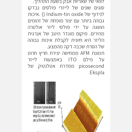
לוואי של שאריות אבק בשעת התהליך.
סוגים שונים של לייזרי פולסים נבדקו
לנידוף של Indium-tin oxide () .איכות
גבוהה ביותר עם יצור מופחת של זהומים
הושגה על ידי פולסי ליזר אולטרה
מהירים. מיקום מוגדר היטב של אנרגית
הליזר היא חיונית לקבלת איכות גבוהה
של הסרת שכבה דקה מהמצע.
תמונת AFM ממחישה יצירת חריץ חרוט
על פילם ITO באמצעות לייזר
picosecond מסדרת אטלנטיק של
Ekspla