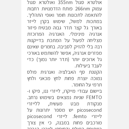
אולטרא סגול 355nm ואולטרא סגול
עמוק 266nm פותח הזדמנויות רחבות
להתאמה לתכונות חומר ואופי התהליך.
במתכות למשל, שימוש בקרן לייזר
באורך גל קצר תדר גבוה מבטיח פיזור
אנרגיה מינימלי. האנרגיה המרוכזת
מצליחה לפעול על המתכת בדייקנות
רבה בלי להזיק לסביבה. בחמרים שאינם
מפזרים אנרגיה, אפשר להשתמש באורכי
גל ארוכים יותר (תדר יותר נמוך) כדי
לעבד ביעילות.
הקטנת סף האבלציה ואנרגית פולס
נמוכה יוצרת פחות לחץ מכאני ולחץ
תרמי על החומר.
ביישום עבודי מייקרו, לייזרי ננו, פיקו ו-
FEMTO שניות נמצאים בשימוש נרחב.
מנקודת מבט מעשית, ללייזרי
picosecond יש מספר יתרונות על
לייזרי femto. לייזרי picosecond
מורכבים פחות במבנה, כי אין צורך
במתיחת הפולס ודחיסתו לצרכי הגברה