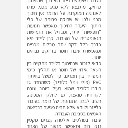
הגדול בשימוש בלייזר הוא בכך שהחיתוך
מדויק, מתבצע ללא מגע מכני. פרט
לאנרגיה המוקרנת על החומר אין חיכוך
מכני ולכן יש שחיקה פחותה של כלי
חיתוך. היעדר החיכוך מאפשר תנועות
"חופשיות" יותר, ומגדיל את הגמישות
הגאומטרית של העיבוד. קרן לייזר היא
בדרך כלל דקה יותר מכלים מכניים
ומאפשרת עיבוד חומר בדיוקים גבוהים
יותר.
כדאי לזכור שבחיתוך בלייזר מתקיים בין
השאר אידוי של חומר או תהליך כימי
המפריד בין חמרים. כך למשל בחיתוך
PVC (פולי ויניל כלוריד) משתחרר גז
הידרו-כלוריד שהוא רעיל ביותר וגורם
לקורוזיה מואצת גם לחלקי המכונה.
חשוב לבחון התנהגות של חומר בעיבוד
בלייזר ולוודא שלא תהיה פגיעה בבריאות
האנשים בסביבת העבודה.
עיבוד בפולסים אולטרה קצרים מקטין
נזקי חום ומאפשר מזעור של האזור