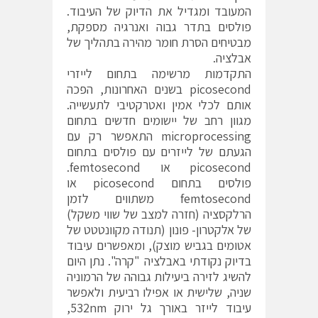
המעובד ומגדיל את הדיוק של העיבוד.
פולסים בתדר גבוה ואנרגיה מספקת,
מבטיחים הסרת חומר מהירה בתהליך של
אבלציה.
התקדמות מרשימה בתחום לייזרי
picosecond בשנים האחרונות, הפכה
אותם לכלי אמין ואטרקטיבי לתעשייה.
מגוון רחב של יישומים חדשים בתחום
microprocessing התאפשר רק עם
הגעתם של לייזרים עם פולסים בתחום
picosecond או femtosecond.
פולסים בתחום picosecond או
femtosecond משתווים לזמן
הרלקסציה (חזרה למצב של שווי משקל)
של אלקטרון- פונון (תנודה מקוונטטט של
אטומים בגביש מוצק), ומאפשרים עיבוד
בדיוק נקודתי באבלציה "קרה". נתן היום
להשיג לזירה ביעילות גבוהה של הרמוניה
שניה, שלישית או אפילו רביעית ולאפשר
עיבוד לייזר באורך גל ירוק 532nm,