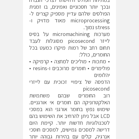
ובכך יותר חסכוניים ואמינים, בו זמנית
הפולסים שלהם עדיין מספיק קצרים ל-
microprocessing מאוד מדויק ו-
stress נמוך.
מערכות micromachining על בסיס
לייזר picosecond מסוגלות לעבד
תחום רחב של רמות מיקרו כמעט בכל
החומרים, כולל:
• מתכות • מוליכים למחצה • קרמיקה •
פולימרים • חומרים מרוכבים ו-resins •
יהלומים
הדפסה של ציפויי זכוכית עם לייזרי
picosecond
רוב החומרים שבהם משתמשת
האלקטרוניקה הם חומרים אי אורגניים.
שימוש נפוץ בחומר אורגני הוא במסכי
LCD אבל ניתן להרחיב את השימוש בהם
לטכנולוגיות חדשות יותר. קיימת היום
דרישה למסכים גמישים, למסכים חוסכי
אנרגיה, קלים עם בהירות גבוהה יותר