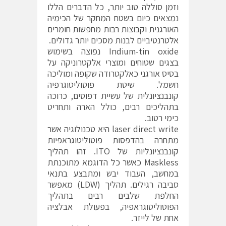
וזמן סוללה טוב יותר, כל הדברים הללו
נמצאים כיום בשטח המחקר של הכימיה
האורגנית וקבוצות רבות מחפשות חומרים
אלטרנטיביים לבנות מסכים יותר גדולים.
Indium-tin oxide נפוצה בשימוש
בצגים שטוחים ומוצרי אלקטרוניקה על
בסיס אורגני כאלקטרודה שקופה ומוליכה
חשמל. שיטת פוטוליטוגרפיה
קונבנציונלית של עשיית דפוסים, כרוכה
בתהליכים רבים, כולל הארה ותחריט
כימי רטוב.
laser direct write היא טכנולוגיה אשר
מתחרה בהדפסות פוטוליטוגראפיות
קונבנציונליות של ITO. זהו תהליך
Maskless כאשר כל הדוגמא מתוכנתת
במחשב, העבוד יבש ומתבצע בתנאי
סביבה רגילים. תהליך (LDW) מאפשר
החלפת שלבים רבים בתהליך
הפוטוליטוגראפיה, בפעולת אבלציה
אחת של לייזר.