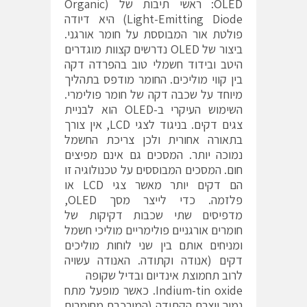
OLED: ראשי תיבות של (Organic
Light-Emitting Diode) היא דיודה
פולטת אור המבוססת על חומר אורגני.
ביצור של OLED נדרשים קצוות מוגדרים
היטב ובידוד חשמלי טוב בהפרדה דקה
בין קווי מוליכים. החומר מודפס בתהליך
מיוחד על שכבה דקה של חומר פולימרי.
השימוש העיקרי ב-OLED הוא לבניית
צגים דקים. בניגוד לצגי LCD, אין צורך
בתאורה אחורית ולכן צריכת החשמל
נמוכה יותר. המסכים גם אינם מפיצים
חום. המסכים המבוססים על טכנולוגיה זו
הם דקים יותר מאשר צגי LCD או
פלזמה. כדי לייצר מסך OLED,
מדפיסים שתי שכבות דקיקות של
חומרים אורגניים פולימריים מוליכי חשמל
ומניחים אותם בין שני לוחות מוליכים
דקים (אנודה וקתודה. האנודה עשויה
לרוב תחמוצת אינדיום ובדיל שקופה
Indium-tin oxide. כאשר מופעל מתח
נמוך יוצרת הקתודה (המורכבת מחומרים