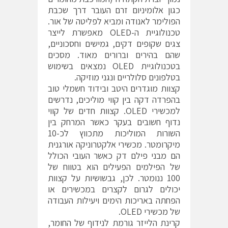
כגון אלומיניום זרם העובר דרך שכבת
הפולימר לאנודה ומביא לפליטה של אור.
טכנולוגיית ה-OLED מאפשרת לייצר
צגים שקופים דקים, גמישים וחסכוניים,
שהם בהירים וברורים מאוד. מסכים
בטכנולוגיית OLED נמצאים בשימוש
בטלפונים סלולריים ונגני מוזיקה.
קצוות מוגדרים היטב ובידוד חשמלי טוב
בהפרדה דקה בין קווי מוליכים, נדרשים
למכשירי OLED. קצוות חדים של קווי
נדוף חשובים בעקר כאשר המרחק בין
השורות המוליכות מתכווץ לכ-10
מיקרומטר. מכשירי אלקטרוניקה אורגנית
הם מבני פילם דק כאשר העובי הכולל
של הפילמים הפעילים הוא בטווח של
100 ננומטר. לכן, גבשושיות על קצוות
יכולים לגרום לקצרים במכשירים או
הפחתה באריכות הימים ויעילות העבודה
של מכשירי OLED.
קרינת הלייזר גורמת לנידוף של החומר,