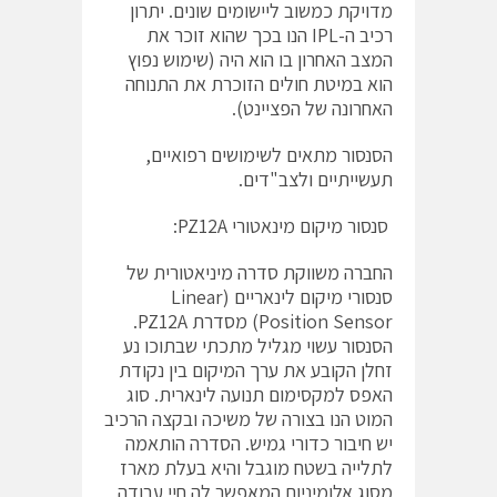
מדויקת כמשוב ליישומים שונים. יתרון
רכיב ה-IPL הנו בכך שהוא זוכר את
המצב האחרון בו הוא היה (שימוש נפוץ
הוא במיטת חולים הזוכרת את התנוחה
האחרונה של הפציינט).
הסנסור מתאים לשימושים רפואיים,
תעשייתיים ולצב"דים.
סנסור מיקום מינאטורי PZ12A:
החברה משווקת סדרה מיניאטורית של
סנסורי מיקום לינאריים (Linear
Position Sensor) מסדרת PZ12A.
הסנסור עשוי מגליל מתכתי שבתוכו נע
זחלן הקובע את ערך המיקום בין נקודת
האפס למקסימום תנועה לינארית. סוג
המוט הנו בצורה של משיכה ובקצה הרכיב
יש חיבור כדורי גמיש. הסדרה הותאמה
לתלייה בשטח מוגבל והיא בעלת מארז
מסוג אלומיניום המאפשר לה חיי עבודה