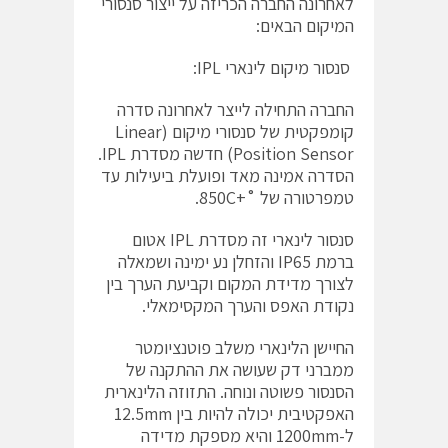
לאחרונה החברה הכריזה על ייצור סנסורי
המיקום הבאים:
סנסור מיקום לינארי IPL:
החברה התחילה לייצר לאחרונה סדרה
קומפקטית של סנסורי מיקום (Linear
Position Sensor) חדשה מסדרת IPL.
הסדרה אמינה מאד ופועלת ביעילות עד
טמפרטורה של ˚+850C.
סנסור לינארי זה מסדרת IPL אטום
ברמת IP65 והזחלן נע ימינה ושמאלה
לצורך מדידת המקום וקביעת הערך בין
נקודת האפס והערך המקסימאלי.
החיישן הלינארי משלב פוטנציומטר
ממברני דק שעושה את ההתקנה של
הסנסור פשוטה ונוחה. התזוזה הלינארית
האפקטיבית יכולה להיות בין 12.5mm
ל-1200mm והיא מספקת מדידה