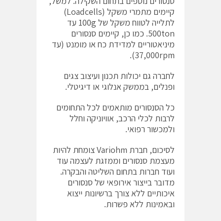
סנסורים נוספים בתחום השקילה. למשל,
קיימים מתמרי משקל (Loadcells)
לתלייה לטווח משקל של 100g עד
500ton. כמו כן, קיימים סנסורים
מיניאטוריים למדידת כח או מומנט (עד
37,000rpm).
לחברה גם יכולות תכנון ועיצוב צגים
ופנלים, בממשק אנלוגי או דיגיטלי.
כל הסנסורים מותאמים לכל התחומים
לרבות לכלי הרכב, אוויוניקה וחלל
ולמכשור רפואי.
לסיכום, חברת Variohm צומחת להיות
מעצמת סנסורים וממזגת לעצמה עוד
ועוד חברות בתחום השליטה והבקרה.
מדובר בייצור אירופאי של סנסורים
איכותיים ללא צורך ברשיונות ייצוא
ובאמינות ללא פשרות.