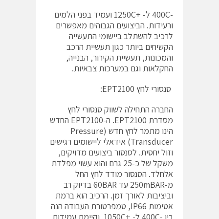
-400C ל- +1250C ועמיד בפני הלמים
ורעידות. הביצועים הגבוהים מאפשרים
לרכיב להשתלב ביישומי התעשייה
הקשיחים ביותר כגון תעשיית הרכב
והמכונות, תעשיית הקירור, הבנייה,
החקלאות וגם במערכות צבאיות.
סנסורי לחץ EPT2100:
החברה התחילה לשווק סנסורי לחץ
מסדרת EPT2100. ה-EPT2100 החדש
הינו מתמר לחץ חדש (Pressure
Transducer) אידאלי ליישומים רגישים
וזול יחסית. לסנסור ביצועים מדויקים,
משקל של כ-25 גרם והוא עשוי מפלדת
אלחלד. הסנסור מודד לחץ החל
מ-250mBAR עד 60BAR בדיוק רב
וביציבות לאורך זמן. הרכיב הוא ברמת
אטימות IP66, טמפרטורת העבודה הנה
בין -400C ל- +1050C וקיימת עמידות