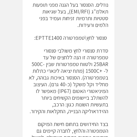
נוזלים. הסנסור בעל הגנה מפני תופעות
תאלמ"ג (EMI/RFI), בעל שגיאות
סטטיות ותרמיות זניחות ועמיד בפני
הלמים ורעידות.
סנסור לחץ\טמפרטורה EPTTE1400:
סדרת סנסורי לחץ משולבי סנסורי
טמפרטורה זו הנה ללחצים של עד
25BAR ולטווח טמפרטורות שבין -500C
ל- +1500C (מתח יציאה לינארי כתלות
בטמפרטורה). הסנסור באיכות גבוהה, לא
מחליד וקל משקל (כ-40 גרם). העיצוב
המיניאטורי האטום (IP67) מאפשר לו
להשתלב ביישומים הקשיחים ביותר
בתעשיות השונות כגון: הרכב,
ההידראוליקה הבנייה, החקלאות והקירור.
בצד החידושים בתחום חישת המיקום
הטמפטורה והלחץ, לחברה קיימים גם