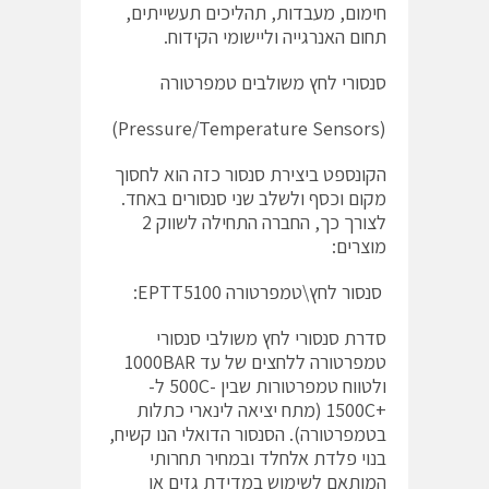
חימום, מעבדות, תהליכים תעשייתים,
תחום האנרגייה וליישומי הקידוח.
סנסורי לחץ משולבים טמפרטורה
(Pressure/Temperature Sensors)
הקונספט ביצירת סנסור כזה הוא לחסוך
מקום וכסף ולשלב שני סנסורים באחד.
לצורך כך, החברה התחילה לשווק 2
מוצרים:
סנסור לחץ\טמפרטורה EPTT5100:
סדרת סנסורי לחץ משולבי סנסורי
טמפרטורה ללחצים של עד 1000BAR
ולטווח טמפרטורות שבין -500C ל-
+1500C (מתח יציאה לינארי כתלות
בטמפרטורה). הסנסור הדואלי הנו קשיח,
בנוי פלדת אלחלד ובמחיר תחרותי
המותאם לשימוש במדידת גזים או