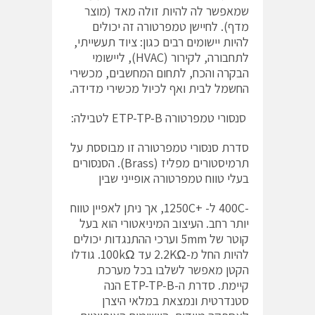
שמאפשר לה להיות זולה מאד (מוצר
מדף). לחיישן טמפרטורה זה יכולים
להיות יישומים רבים כגון: ציוד תעשייתי,
לתחבורה, לקירור (HVAC), ליישומי
הבקרה והכח, לתחום המחשבים, מכשירי
החשמל לבית ואף לכיול מכשירי מדידה.
סנסורי טמפרטורה ETP-TP-B לטבילה:
סדרת סנסורי טמפרטורה זו מבוססת על
תרמיסטורים מפליז (Brass). הסנסורים
בעלי טווח טמפרטורה אופייני שבין
-400C ל- +1250C, אך ניתן לאפיין טווח
יותר רחב. העיצוב המיניאטורי הוא בעל
קוטר של 5mm וערכי ההתנגדות יכולים
להיות החל מ-2.2KΩ עד 100kΩ. גודלו
הקטן מאפשר לשלבו בכל מערכת
קיימת. סדרת ה-ETP-TP-B הנה
סטנדרטית ונמצאת במלאי היצרן