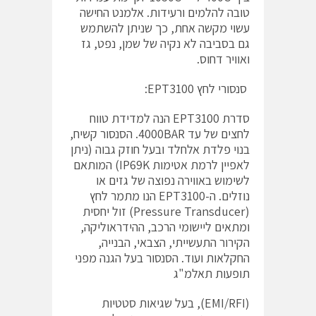
טובה להלמים ורעידות. אלמנט החישה
עשוי מקשה אחת, כך שניתן להשתמש
גם בסביבה לא נקיה של שמן, נפט, גז
ואוויר דחוס.
סנסורי לחץ EPT3100:
סדרת EPT3100 הנה למדידת טווח
לחצים של עד 4000BAR. הסנסור קשיח,
בנוי פלדת אלחלד ובעל חוזק גבוה (ניתן
לאפיין לרמת אטימות IP69K) המותאם
לשימוש באווירה נפוצה של גזים או
נוזלים. ה-EPT3100 הנו מתמר לחץ
(Pressure Transducer) זול יחסית
ומתאים ליישומי הרכב, ההידראוליקה,
הקירור התעשייתי, הצבאי, הבנייה,
החקלאות ועוד. הסנסור בעל הגנה מפני
תופעות תאלמ"ג
(EMI/RFI), בעל שגיאות סטטיות