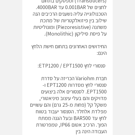
(Transducers) ומפסקים בתחום
לחצים של 0.001BAR עד 4000BAR.
הטכנולוגייה עליה נשענים הרכיבים הנה
שילוב בין פיזואלקטריות של מתכת
משתנה (Piezoresistive) ומונוליטיות
על פיסת סיליקון (Monolithic).
החידושים האחרונים בתחום חישת הלחץ
הינם:
סנסורי לחץ ETP1200 / EPT1500:
חברת Variohm הכריזה על סדרת
סנסורי לחץ מסדרות EPT1200 ו-
EPT1500. לסנסורים אלה ביצועים
מדויקים והם בעלי עיצוב מיניאטורי,
משקל קל (פחות מ-25 גרם) והם עשויים
מפלדת אלחלד. הסנסור יעבוד בטווח
לחץ עד BAR500 ובעל הגנה ממתח
הפוך. הרכיב אטום IP66, טמפרטורת
העבודה הינה בין