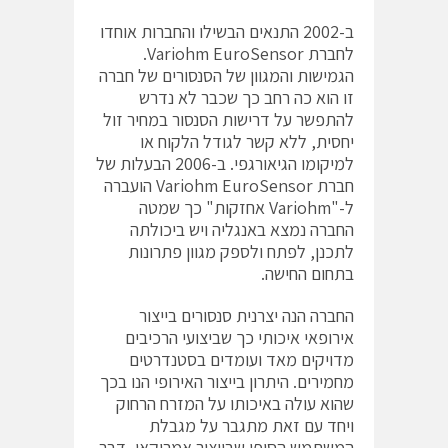
ב-2002 התנאים הבשילו והחברות אוחדו
לחברת Variohm EuroSensor.
הגמישות והמגוון של הסנסורים של חברה
זו הוא כה רחב כך שכבר לא נדרש
להתפשר על דרישות הסנסור במחיר זול
יחסית, ללא קשר לגודל הלקוח או
למיקומו הגיאורגפי. ב-2006 הבעלות של
חברת Variohm EuroSensor הועברה
ל-"Variohm אחזקות" כך שמטה
החברה נמצא באנגליה ויש ביכולתה
לתכנן, לפתח ולספק מגוון פתרונות
בתחום החישה.
החברה הנה יצרנית סנסורים בייצור
אירופאי איכותי כך שביצועי הרכיבים
מדויקים מאד ועומדים בסטנדרטים
מחמירים. היתרון בייצור האירופי הנו בכך
שהוא עולה באיכותו על המזרח הרחוק
ויחד עם זאת מתגבר על מגבלת
המשתמש הסופי שבייצור אמריקאי, דבר