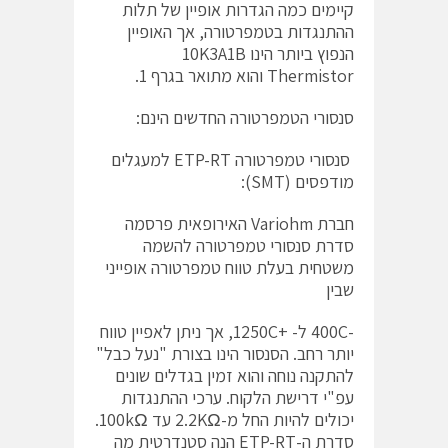
קיימים כמה הגדרות אופיין של תלות
ההתנגדות בטמפרטורה, אך האופיין
הנפוץ ביותר הינו 10K3A1B
Thermistor והוא מתואר בגרף 1.
סנסורי הטמפרטורה החדשים הינם:
סנסורי טמפרטורה ETP-RT למעגלים
מודפסים (SMT):
חברת Variohm האירופאית פרסמה
סדרת סנסורי טמפרטורה להשמה
משטחית בעלת טווח טמפרטורה אופייני
שבין
-400C ל- +1250C, אך ניתן לאפיין טווח
יותר רחב. הסנסור הינו בצורת "נעל כבל"
להתקנה נוחה והוא זמין בגדלים שונים
עפ"י דרישת הלקוח. ערכי ההתנגדות
יכולים להיות החל מ-2.2KΩ עד 100kΩ.
סדרת ה-ETP-RT הנה סטנדרטית מה