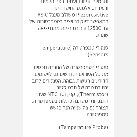
ותרמיות זניחות ועמיד בפני הלמים
ורעידות. אלמנט החישה הינו
Piezoresistive משולב מעגל ASIC
המאפשר דיוק רב ויציב בטמפרטורות של
עד 1250C ובחירת רמות מתח יציאה
שונות.
סנסורי טמפרטורה (Temperature
Sensors)
סנסורי הטמפרטורה של החברה מכסים
את כל הטווחים הנדרשים גם ליישומים
הדורשים רגישות גבוהה. הסנסורים לרוב
יהיו בתצורה של תרמיסטור
(Thermistor), קרי, נגד NTC שערך
התנגדותו משתנה כתלות בטמפרטורה.
תצורה נפוצה שנייה הנה כגשש
טמפרטורה
(Temperature Probe).