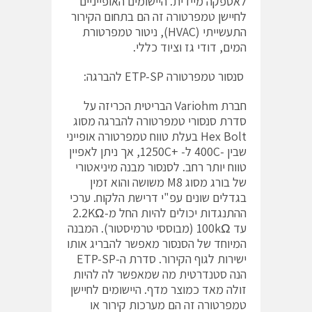
לאספקה מיידית. היישומים האופייניים
לחיישן טמפרטורה זה הם בתחום הקירור
התעשייתי (HVAC), ניטור טמפרטורת
המים, דודי גז וציוד כללי.
סנסור טמפרטורה ETP-SP להברגה:
חברת Variohm הבריטית הכריזה על
סדרת סנסורי טמפרטורה להברגה מסוג
Hex Bolt בעלת טווח טמפרטורה אופייני
שבין -400C ל- +1250C, אך ניתן לאפיין
טווח יותר רחב. לסנסור מבנה מיניאטורי
של בורג מסוג M8 משושה והוא זמין
בגדלים שונים עפ"י דרישת הלקוח. ערכי
ההתנגדות יכולים להיות החל מ-2.2KΩ
עד 100kΩ (מבוססי טרמיסטור). המבנה
המיוחד של הסנסור מאפשר להבריג אותו
ישירות לגוף הקירור. סדרת ה-ETP-SP
הנה סטנדרטית מה שמאפשר לה להיות
זולה מאד כמוצר מדף. היישומים לחיישן
טמפרטורה זה הם מערכות קירור או