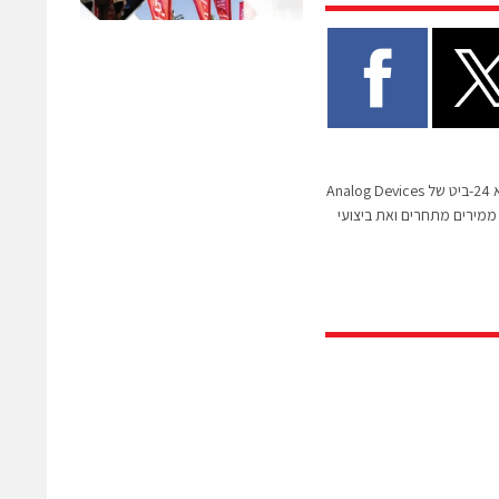
הממיר A/D סיגמה-דלתא 24-ביט של Analog Devices
ממירים מתחרים ואת ביצועי