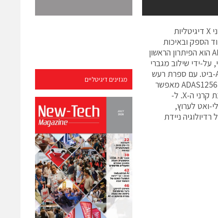
Analog Devices, Inc. השיקה חזית אנלוגית (analog front end – AFE) לקרני X דיגיטליות
וד הספק ובאיכות
התמונה הגבוהה ביותר. ה-AFE בעל 256 ערוצים של קרני X דיגיטליות ADAS1256 הוא הפיתרון הראשון
על-ידי שילוב מגברי
תכנות-מטען בעלי רעש נמוך, מעגלים לדגימה כפולה מקושרים וממירים A/D 16-ביט. עם ספרת רעש
מגזינים דיגיטליים
של מטען שווה-ערך של 560 אלקטרונים בתחום המלא של 2 picocoulomb, ה-ADAS1256 מאפשר
תמונות של קרני X דיגיטליות ברזולוציה גבוהה תוך הקטנת חשיפת המטופל למנת קרני ה-X. ל-
פק פונקציונליים מרובים החל מ-1 מילי-ואט לערוץ עד 3 מילי-ואט לערוץ,
יות של קרני X דיגיטליות הכולל רדיולוגיה ניידת