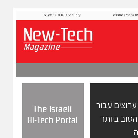
למנכ"ל החברה
OLIGO Security גייסה 60 מיליון דולר להרחבת פלטפורמ
ה-Runtime בעידן מתקפות ה-AI
חזית האנלוגית של Analog Devices בת 256 ערוצים עבור
ילוב הטוב ביותר
ה