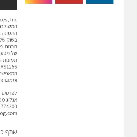
המשולבת 
בשוק של 
וממוגרפי
לפרטים נ
אנלוג מכ
7774300
log.com
שתף כ