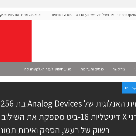
OpenAI מרחיבה את פעילותה בישראל; אברא הוסמכה כשותפת
אראסאל ממנה את עופר אליקים 
רשמית
ו
צור קשר
כנסים ותערוכות
מנוע חיפוש לענף האלקטרוניקה
קטרונים
ה
קרני X דיגיטליות 16-ביט מספקת את הש
בשוק של רעש, הספק ואיכות תמונ