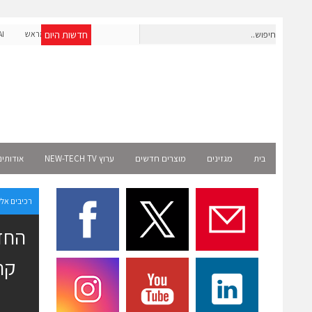
חדשות היום
חברת IAIG גייסה 6 מיליון דולר להקמת חברות תוכנה שנבנו מראש
לעידן ה-AI
Select 
בית
מגזינים
מוצרים חדשים
ערוץ NEW-TECH TV
אודותינ
רכיבים אל