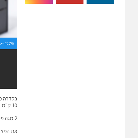
אלקטרו-או
בסדרה מצ
10 ק"מ .
2 מגה פיקסל (338fps), 4 מגה פיקסל (179fps) ו12 מגה פיקסל (87fps).
את המצלמות