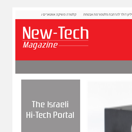
OLIGO  גייסה 60 מיליון דולר להרחבת פלטפורמת אבטחת
קלטורה משיקה אווטארים עם אינטליגנציה רגשית לתרגול שיחו
מורכבות