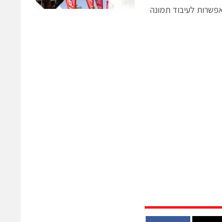
ת מותאמות GenICam, GigE Vision, עבודה על Windows, Linux ואפשרות לעיבוד תמונה