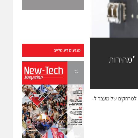
מגזינים דיגיטליים
חדש מבית Emergent מצלמות – 10 GigE "מהירות
 למרחקים של מעבר ל-