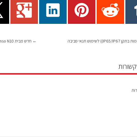
סדרת מצלמות בתקן IP65/IP67)) לשימוש תנאי סביבה
←
חדש מבית IDS: Ensenso N10 מצלמת תלת מימד
קשורות
רות