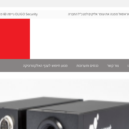
סאל ממנה את עופר אליקים למנכ"ל החברה
Security
ה-Runtime בעידן מתקפות ה-AI
ו
צור קשר
כנסים ותערוכות
מנוע חיפוש לענף האלקטרוניקה