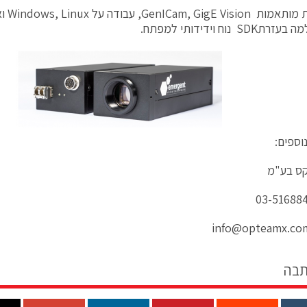
המצלמו
S נוח וידידותי למפתח.
וספים:
קס בע"מ
info@opteamx.co
תבה