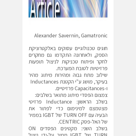
Alexander Savernin, Gamatronic
חוגים טכנולוגיים עסוקים באלקטרוניקת
הספק, ולאחרונה התקדמו גם מחקרים
לחקר ופיתוח טכניקות לניצול תופעות
פרזיטיות לטובת המערכת.
שילוב מתח גבוה ומהירות מיתוג מהיר
בעיקר, מושג ע"י הקטנת Inductances
ו-Capacitances פרזיטיים.
צמצום הפסדי מיתוג מתואר בשלבים:
בשלב הראשון: Inductance פרזיטי
מצטמצם למינימום כדי לפתור את
הבעיה עם TURN OFF של IGBT בממיר
של האל-פסק CENTRIC.
בשלב השני: מקטינים הפסדים ON
TURN של IGBT ממיר על-ידי ניצול