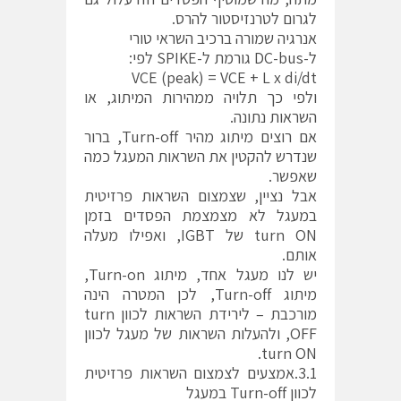
לגרום לטרנזיסטור להרס.
אנרגיה שמורה ברכיב השראי טורי
ל-DC-bus גורמת ל-SPIKE לפי:
VCE (peak) = VCE + L x di/dt
ולפי כך תלויה ממהירות המיתוג, או
השראות נתונה.
אם רוצים מיתוג מהיר Turn-off, ברור
שנדרש להקטין את השראות המעגל כמה
שאפשר.
אבל נציין, שצמצום השראות פרזיטית
במעגל לא מצמצמת הפסדים בזמן
turn ON של IGBT, ואפילו מעלה
אותם.
יש לנו מעגל אחד, מיתוג Turn-on,
מיתוג Turn-off, לכן המטרה הינה
מורכבת – לירידת השראות לכוון turn
OFF, ולהעלות השראות של מעגל לכוון
turn ON.
3.1.אמצעים לצמצום השראות פרזיטית
לכוון Turn-off במעגל