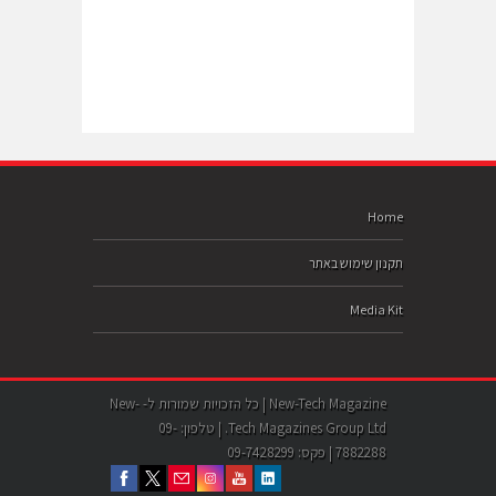
Home
תקנון שימוש באתר
Media Kit
New-Tech Magazine | כל הזכויות שמורות ל- New-
Tech Magazines Group Ltd. | טלפון: 09-
7882288 | פקס: 09-7428299