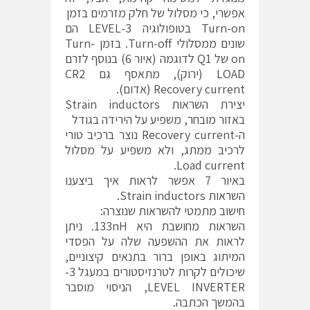
אפשרי, כי מסלול של חלק מזרמים בזמן
Turn-on בטופולוגיה 3-LEVEL הם
שונים ממסלולי Turn-off. בזמן Turn-
on של Q1 לדוגמה (איור 6) בנוסף לזרם
LOAD (ירוק), מתאסף גם CR2
Recovery current (אדום).
יצירת השראות Strain inductors
באזור מובחר, משפיע על הירידה בגודל
ה-Recovery current נוצר ברכיב טורי
לרכיב ממתג, ולא משפיע על מסלול
Load current.
באיור 7 אפשר לראות איך ביצענו
השראות Strain inductors.
חישוב מתמטי להשראות שנוצרה:
השראות מחושבת היא 133nH. ניתן
לראות את ההשפעה שלה על הפסדי
המיתוג באופן ברור בתנאים קיצוניים,
שיכולים לקרות לטרנזיסטורים במעגל 3-
LEVEL INVERTER, הניסוי מוסבר
בהמשך הכתבה.