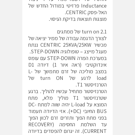
Inductance פרזיטי במודול החדש של
האל-פסק CENTRIC.
מוצגות תוצאות בדיקת הניסוי.
2.1 turn on של ממתגים
לצורך הדגמה עבודה של ממיר יציאה של
מכשיר CENTRIC 25KVA/25KW ננתח
מעגל מייצג – טופולוגיה STEP-DOWN.
במערכת המרה STEP-DOWN עם עומס
אינדוקטיבי (ראה איור 1) דיודה D1
במצב מוליכה של זרם מתמשך של L-
load לרגע של turn ON של
הטרנזיסטור T1.
הטרנזיסטור מתחיל עכשיו להוליך. ברגע
שטרנזיסטור T1 מוליך מלא, מתח
המוצא על L-load יהיה שווה למתח DC-
BUS החיובי (DC+). אזי הדיודה תעמוד
בפני מתח הפוך ותזרים זרם לכוון הפוך
עד השלמת החסימה (RECOVERY
CURRENT). זה יגרום להפסדים בדיודה