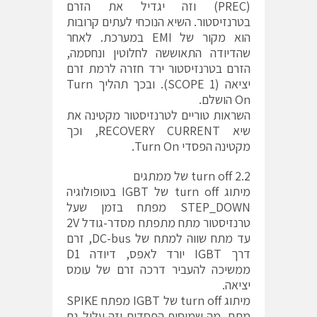
(PREC) וזה יגדיל את הזרם
בטרנזיסטור. השיא הנוכחי לעתים קרובות
הוא מקור של EMI במערכת. לאחר
שהדיודה התאוששה לחלוטין ונחסמה,
הזרם בטרנזיסטור ירד חזרה לרמת זרם
יציאה (SCOPE 1). ובכך תהליך Turn
On הושלם.
השראות טוריים לטרנזיסטור מקטינה את
שיא RECOVERY CURRENT, וכך
מקטינה הפסדי Turn On.
2.2 turn off של ממתגים
מיתוג turn off של IGBT בטופולוגיה
STEP_DOWN מפתח בזמן שעל
טרנזיסטור מתח מתפתח מסדר-גודל 2V
עד מתח שווה למתח של DC-bus, זרם
דרך IGBT יורד לאפס, דיודה D1
ממשיכה להעביר דרכה זרם של עומס
יציאה.
מיתוג turn off של IGBT מפתח SPIKE
מתח, מה שמוסיף הפסדים וזה עלול גם