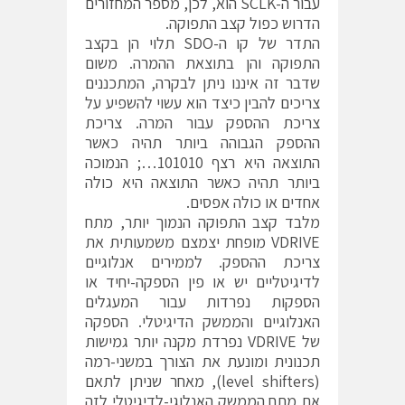
עבור ה-SCLK הוא, לכן, מספר המחזורים
הדרוש כפול קצב התפוקה.
התדר של קו ה-SDO תלוי הן בקצב
התפוקה והן בתוצאת ההמרה. משום
שדבר זה איננו ניתן לבקרה, המתכננים
צריכים להבין כיצד הוא עשוי להשפיע על
צריכת ההספק עבור המרה. צריכת
ההספק הגבוהה ביותר תהיה כאשר
התוצאה היא רצף 101010…; הנמוכה
ביותר תהיה כאשר התוצאה היא כולה
אחדים או כולה אפסים.
מלבד קצב התפוקה הנמוך יותר, מתח
VDRIVE מופחת יצמצם משמעותית את
צריכת ההספק. לממירים אנלוגיים
לדיגיטליים יש או פין הספקה-יחיד או
הספקות נפרדות עבור המעגלים
האנלוגיים והממשק הדיגיטלי. הספקה
של VDRIVE נפרדת מקנה יותר גמישות
תכנונית ומונעת את הצורך במשני-רמה
(level shifters), מאחר שניתן לתאם
את מתח הממשק האנלוגי-לדיגיטלי לזה