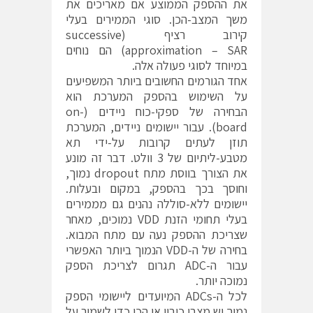
את ההספק הממוצע אם מאריכים את
משך המצב-הכן. סוגי הממירים בעלי
קירוב רציף (successive
approximation – SAR) הם נוחים
במיוחד לסוגי פעולה אלה.
אחד הגורמים החשובים ביותר המשפיעים
על השימוש בהספק המערכת הוא
הבחירה של ספקי-כוח ניידים (on-
board). עבור יישומים ניידים, המערכת
תוזן לעתים קרובות על-ידי תא
מטבע-ליתיום של 3 וולט. דבר זה מונע
את הצורך בווסת מתח dropout נמוך,
וחוסך בכך בהספק, במקום ובעלות.
יישומים ללא-סוללה נהנים גם מממירים
בעלי תחומי הזנת VDD נמוכים, מאחר
שצריכת ההספק נעה עם מתח המבוא.
בחירה של ה-VDD הנמוך ביותר האפשרי
עבור ה-ADC תגרום לצריכת הספק
נמוכה יותר.
לכל ה-ADCs המיועדים ליישומי הספק
נמוך יש מצבי כיבוי או הכן כדי לשמור על