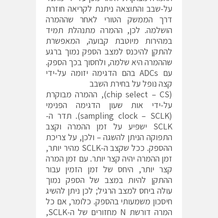
על-שבב והתוצאה ניתנת לקריאה חוזרת
דרך הממשק הטורי לאחר שההמרה
הושלמה. לכן, ההמרה מתנהלת תמיד
במהירות מיוטבת קבועה, המאפשרת
להתקן להיכנס למצב הספק נמוך ברגע
שההמרה היא שלמה, ולחסוך בכך הספק.
עם ADCs בהם הדגימה יזומה על-ידי
קצה נופל על בחירת השבב
(chip select – CS), ההמרה מבוקרת
על-ידי אות שעון הדגימה הפנימי
(sampling clock – SCLK). תדר ה-
SCLK ישפיע על זמן ההמרה וקצב
התפוקה הניתן להשגה – ולכן, על צריכת
ההספק. ככל שקצב ה-SCLK מהיר יותר,
זמן ההמרה יהיה קצר יותר. עם זמן המרה
קצר יותר, היחס של זמן הזמין עבור
ההתקן להיות במצב של הספק נמוך
עולה ביחס למצב הרגיל; לכן ניתן להשיג
חיסכון משמעותי בהספק. כלומר, אם כל
המרה דורשת N מחזורים של ה-SCLK,