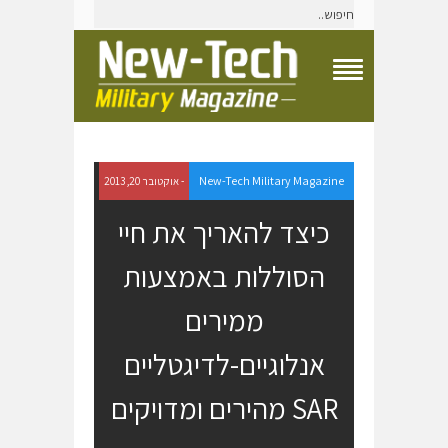
T
o
g
g
l
e
New-Tech Military Magazine
- אוקטובר 20, 2013
N
a
כיצד להאריך את חיי
v
i
הסוללות באמצעות
g
a
t
ממירים
i
o
אנלוגיים-לדיגטליים
n
M
e
SAR מהירים ומדויקים
n
u