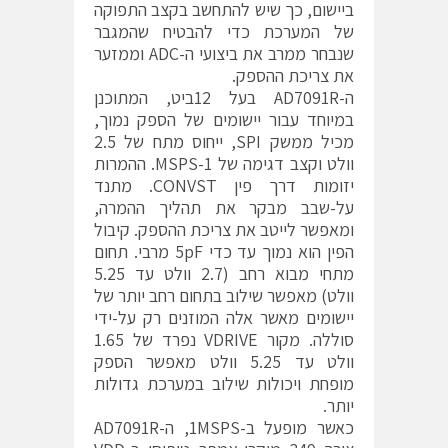
ביישום, כך שיש להתחשב בקצב התפוקה
של המערכת כדי להבטיח שהמגבר
שנבחר ממרב את ביצועי ה-ADC וממזער
את צריכת ההספק.
ה-AD7091R בעל 12ביט, המתוכנן
במיוחד עבור יישומים של הספק נמוך,
מכיל ממשק SPI, ייחוס מתח של 2.5
וולט וקצב דגימה של 1-MSPS. ההמרות
יזומות דרך פין CONVST. מתנד
על-שבב מבקר את תהליך ההמרה,
ומאפשר לייטב את צריכת ההספק. קיבול
הפין הוא נמוך עד כדי 5pF מרבי. תחום
מתחי מבוא רחב (2.7 וולט עד 5.25
וולט) מאפשר שילוב בתחום רחב יותר של
יישומים מאשר אלה המוזנים רק על-ידי
סוללה. מקור VDRIVE נפרד של 1.65
וולט עד 5.25 וולט מאפשר הספק
מופחת ויכולות שילוב במערכת גדולות
יותר.
כאשר מופעל ב-1MSPS, ה-AD7091R