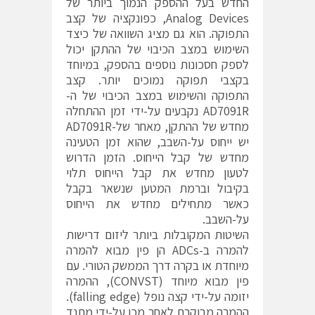
החדש בעל ההספק הנמוך ביותר של
Analog Devices, כפונקציה של קצב
התפוקה. הוא גם מציג השוואה של כיצד
השימוש במצב הכיבוי של ההתקן יכול
לספק חסכונות נוספים בהספק, במיוחד
בקצבי תפוקה נמוכים יותר. קצב
התפוקה והשימוש במצב הכיבוי של ה-
AD7091R נקבעים על-ידי זמן ההתחלה
מחדש של ההתקן, מאחר של-AD7091R
יש ייחוס על-השבב, שהוא זמן הטעינה
מחדש של קבל הייחוס. הזמן הדרוש
לטעון מחדש את קבל הייחוס תלוי
בקיבול וברמת המטען שנשאר בקבל
כאשר מתחילים מחדש את הייחוס
על-השבב.
השיטות המקובלות ביותר ליזום דרישות
להמרה ב-ADCs הן פין מבוא להמרה
מיוחדת או בקרה דרך הממשק הטורי. עם
פין מבוא מיוחד (CONVST), ההמרה
יזומה על-ידי קצה נופל (falling edge).
ההמרה מבוקרת לאחר מכן על-ידי מתנד