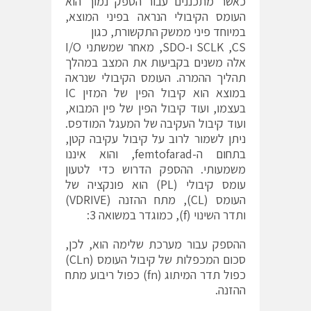
כאשר מתכננים עבור הספק נמוך הוא
העומס הקיבולי הנראה בפיני המוצא,
במיוחד פיני ממשק התקשורת, כגון
SCLK ,CS ו-SDO, מאחר שמשתני I/O
אלה משנים בקביעות את המצב במהלך
תהליך ההמרה. העומס הקיבולי שנראה
במוצא הוא קיבול הפין של המזין IC
בעצמו, ועוד קיבול הפין של פין המבוא,
ועוד קיבול העקיבה של המעגל המודפס.
ניתן לשמור לרוב על קיבול עקיבה קטן,
בתחום ה-femtofarad, והוא איננו
משמעותי. ההספק הדרוש כדי לטעון
עומס קיבולי (PL) הוא פונקציה של
העומס (CL), מתח ההזנה (VDRIVE)
ותדר השינוי (f), כמוגדר במשואה 3:
ההספק עבור מערכת שלימה הוא, לכן,
סכום המכפלות של קיבול העומס (CLn)
כפול תדר המיתוג (fn) כפול ריבוע מתח
ההזנה.