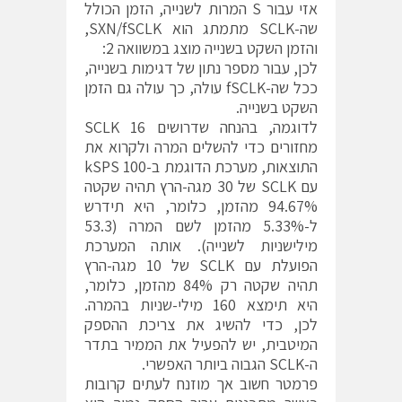
אזי עבור S המרות לשנייה, הזמן הכולל
שה-SCLK מתמתג הוא SXN/fSCLK,
והזמן השקט בשנייה מוצג במשוואה 2:
לכן, עבור מספר נתון של דגימות בשנייה,
ככל שה-fSCLK עולה, כך עולה גם הזמן
השקט בשנייה.
לדוגמה, בהנחה שדרושים 16 SCLK
מחזורים כדי להשלים המרה ולקרוא את
התוצאות, מערכת הדוגמת ב-100 kSPS
עם SCLK של 30 מגה-הרץ תהיה שקטה
94.67% מהזמן, כלומר, היא תידרש
ל-5.33% מהזמן לשם המרה (53.3
מילישניות לשנייה). אותה המערכת
הפועלת עם SCLK של 10 מגה-הרץ
תהיה שקטה רק 84% מהזמן, כלומר,
היא תימצא 160 מילי-שניות בהמרה.
לכן, כדי להשיג את צריכת ההספק
המיטבית, יש להפעיל את הממיר בתדר
ה-SCLK הגבוה ביותר האפשרי.
פרמטר חשוב אך מוזנח לעתים קרובות