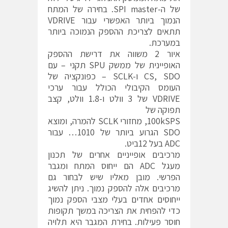
של ה-SPI master. בחירה של המתח
הנמוך ביותר האפשרי עבור VDRIVE
תתאים לצריכת ההספק הנמוכה ביותר
במערכת.
איור 2 משווה את דרישת ההספק
האופיינית של ממשק SPU תקני – עם
CS, SDO ו-SCLK – כפונקציה של
העומס הקיבולי הכולל עבור ערכי
VDRIVE של 3 וולט ו-1.8 וולט, קצב
תפוקה של
100kSPS, מחזורי SCLK להמרה, ומוצא
SDO הגרוע ביותר של 1010… עבור
ADC בעל 12ביט.
מרכיבים אופייניים אחרים של תכנון
מעגל ADC הם ייחוס המתח ומגבר
הפרשי. מובן מאליו שיש לבחור גם
מרכיבים אלה להספק נמוך. ניתן להשיג
ייחוסים אחדים בעלי מצבי הספק נמוך
כדי להפחית את הצריכה במשך תקופות
חוסר פעילות. בחירת המגבר היא תלויה