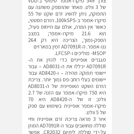
צורך 349 מיקרו-אמפר טיפוסי ב-VDD
של 3 וולט. מאחר שההספק משתנה עם
התפוקה, ניתן להשיג זרם שקט של 55
מיקרו-אמפר ב-100kSPS. הזרם הסטטי,
כאשר אין המרה, אולם עם הייחוס פעיל,
הוא 21.6 מיקרו-אמפר; במצב
הספק-נמוך, הצריכה היא רק 264
ננו-אמפר. ה-AD7091R זמין במארזים
MSOP- מוליכים ו-LFCSP.
מגברים אופייניים כדי להזין את ה-
AD7091R יכללו את ה-AD8031 – עבור
יישומי תפוקה מהירה – ו-AD8420 עבור
יישומים בעלי רוחב-פס נמוך יותר. צריכת
הזרם השקט האופיינית של ה-AD8031
היא 750 מיקרו-אמפר עם הזנה של 2.7
וולט; זו של ה-AD8420 היא 70
מיקרו-אמפר אופיינית בשימוש עם ספק
של 5 וולט.
איור 3 מראה צריכת זרם אופיינית וחיי
סוללה מחושבים עבור ה-AD7091R המוזן
על-ידי סוללת ליתיום CR2032. אפשר