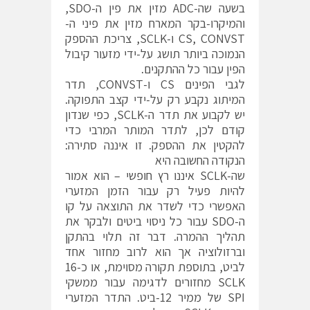
בשעה שה-ADC מזין את פין ה-SDO,
והמיקרו-בקר המארח מזין את פיני ה-
CS, CONVST ו-SCLK, צריכת ההספק
הנמוכה ביותר תושג על-ידי מזעור קיבול
הפין עבור כל ההתקנים.
לגבי הפינים CS ו-CONVST, תדר
המיתוג נקבע רק על-ידי קצב התפוקה.
יש לקבוע את תדר ה-SCLK, כפי שנדון
קודם לכן, לתדר המותר המרבי כדי
להקטין את ההספק. זו איננה סתירה:
הנקודה החשובה היא
שה-SCLK איננו רץ חופשי – הוא אמור
להיות פעיל רק עבור הזמן המזערי
האפשרי כדי לשדר את התוצאה על קו
ה-SDO עבור כל ניסוי ביטים ולבקר את
תהליך ההמרה. דבר זה תלוי בהתקן
וברזולוציה אך הוא לרוב מחזור אחד
לביט, בתוספת תקורה מסוימת, או כ-16
SCLK מחזורים לדגימה עבור ממשקי
SPI של ממיר 12-ביט. התדר המזערי