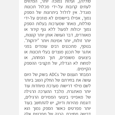
סוללה), ועלות נמוכה יותר, המלווים
לעתים קרובות על-ידי מכלול תכונות
מוגדל. אין לזלזל ביתרונות של הספק
נמוך, אפילו ביישומים לא מוזנים על-ידי
סוללות, מאחר שמערכות בעלות הספק
נמוך יכולות לפעול ללא גוף קירור או
מאווררים, דבר העושה אותן יותר קטנות,
יותר זולות, יותר אמינות ויותר "ירוקות".
בנוסף, מתכננים רבים עומדים בפני
אתגר של תכנון מוצרים בעלי תכונות או
ביצועים משופרים, תוך הפחתה, או
לפחות לא הגדלה, של תקציבי ההספק
הקיימים.
המבחר העצום של ADCs בשוק של היום
עושה את בחירתם של החלק הטוב ביותר
לשם מילוי דרישות מערכת מיוחדות עוד
יותר מאתגרת. מלבד ההערכה הרגילה
של מאפייני ביצועי הממירים הרגילים,
דוגמת מהירות ודיוק, יש להתחשב בעוד
יותר מפרטים כאשר הספק נמוך הוא
דרישה מחייבת. הבנה של מפרטים אלה