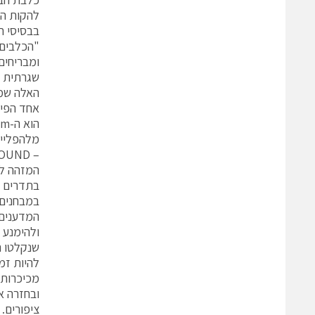
להקות הצ
בבסיסי חי
ומבריחים
שגרתית ה
האלה שמל
אחד הפית
מלהפלייס
המזהה לה
בתדרים נ
המדענים 
שנקלטו ה
להיות זמ
מכיכרות 