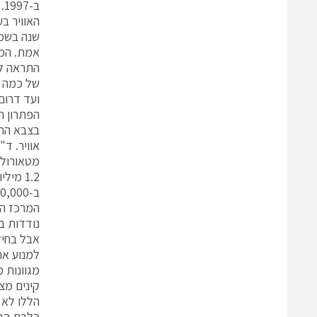
ב
האוויר ב
שנה בשמי
אמת. המכ
של כמה ש
ועד דרום
הפתרון ה
מטאורולו
1.2 מיליון דולר שדרשו עבורו, הוא נמכר
המרכז הי
נודדות ב-76% וחסכו מאז 1984 כ-480 מליון דולר לתקציב הלאומי ובלא להתייחס לחיי
אבל בחיל 
למנוע את
מגוונות 
קינים מצ
כלבת הבו