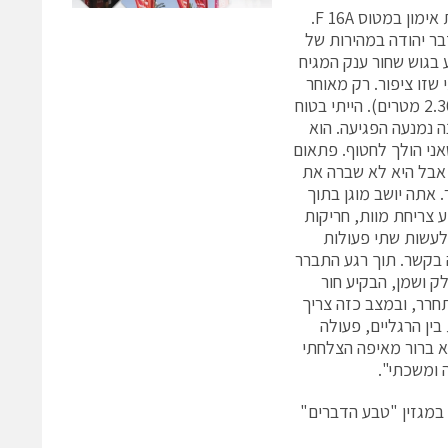
"בדצמבר 1988, ביום סוער וגשום, יצא סגן ר' לטיסת אימון במטוס F 16A.
בר יהודה במהירות של
הבחין לפתע בגוש שחור ענק המגיח
שזו ציפור. רק מאוחר
יותר התברר לי, שזה היה עיט סלעים (עוף דורס גדול, שמוטת כנפיו מגיעה עד 2.30 מטרים). הייתי בטוח
נה נמנעה הפגיעה. הוא
ני הולך לחטוף. פתאום
. אבל היא לא שברה את
 אתה יושב מוגן בתוך
 צריחת מוות, חריקות
 לעשות שתי פעולות
 בקשר. תוך רגע התברר
ק ושמן, הבקיע חור
רר, ובמצב כזה צריך
ין הרגליים, פעולה
א ברור מאיפה הצלחתי
 ומשכתי".
במגזין "טבע הדברים"