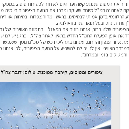
זרה את המטוס שנפגע קשה ועד היום לא חזר לכשירות טיסה. במפקד
וקם לאחרונה חמ"ל מיוחד שעוקב ומרכז את תנועת הציפורים היומית מ
 הרלוונטי בזמן אמיתי לבסיסים. בראש "מדור צפרות ובטיחות אווירית"
 עודד, נווט ובעל תואר שני בזואולוגיה.
ציפורים שלנו בבור, אנחנו בונים את הפאזל – התמונה האווירית של נד
ד את אופן הפעלת החמ"ל החדש בראיון לאתר צה"ל. "כרגע יש לנו שני
ת אזור הצפון והדרום, ואנחנו בתהליכי רכש של מכ"ם נוסף שיאפשר ל
מרחב האווירי. אין לנו יכולת להשפיע על תנועת הציפורים, לכן אנחנו מ
 והמטוסים בזמן ובמרחב".