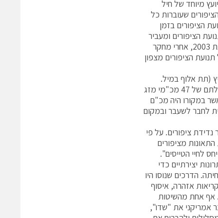
יועץ מיוחד של חיל
הציפורים שעוברות כל
ת הציפורים בזמן
ועת הציפורים ומעביר
התראה למרכז השליטה של חיל האוויר. סיפורו של המכ"מ מעניין לא פחות. בשנת 2003, אחרי מחקר
תנועת הציפורים מצפון
ץ (תת אלוף במיל.
בצבא הרוסי), קלימטולוג – מדען אקלים, שהיה אחראי בברית המועצות על הפעלתם של 47 מכ"מי מזג
 ד"ר דניביץ ניצל את קשריו במולדתו לשעבר ואיתר מכ"מ מסוג, MRL-5 אשר במקורו היה מכ"ם
ית לחבר לשעבר ובמקום
ר נדידת ציפורים. על פי
התאונות מציפורים
ונות יצירתיים כדי
תה. הדרכים שנוסו היו
קריאות אזהרה, איסוף
ם. אף אחת מהשיטות
לאס קרטר, ווטרינר אמריקני את "שדו",
מסלולים ולהבריח את