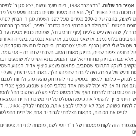
אמיר בר שלום.
ה מכונה בחיל האוויר "נץ". הוא היה מספר שתיים במבנה שטס מעל מד
800 ק"מ לשעה, בגובה של כ-200 מטרים מעל לפני השטח. סגן ר' 
ופת המטוס. "בתחילה לא הבנתי במה מדובר" סיפר, "אחר כך הבחנתי 
 בינינו בלתי נמנע. או שאני נכנס בו, או שהוא נכנס בי. בשנייה האחרו
שמאל שלי לכיוון הכנף. חשתי צמרמורת. הייתה לי תחושה מוקדמת שא
ול החופה ציפור שנייה, בדיוק מאותו הסוג. חשבתי שזהו זה – אני גומר
 אלא עברה בדיוק מתחתיי אל עבר המנוע. בתא הטייס לא שומעים דבר.
מקשיב לשקט התהומי שמסביב. פתאום נשמע פיצוץ אדיר. המנוע השמיע
ות ורעש של עצירה. היה לי ברור שהמנוע הלך. באתו רגע ידעתי, שעליי
: לנסוק – כלומר למשוך בסטיק כדי להתרחק מהאדמה, ולדווח למבנה
שגם את זה אני לא יכול לעשות אחד מלהבי המנוע שנפגע פוצץ מכלי דל
 המטוס וגרם להרמת האף של המטוס כלפי מעלה. המטוס החל להסתח
ש. הייתי צריך להפעיל את כיסא המפלט על ידי משיכת הידית הנמצאת ב
להיות פשוטה, אבל לא יכולתי לבצע אותה. נכנסתי לבלק- אאוט… ל
לגייס את הכוחות, פתאום הצלחתי לגרור יד אחת אל ידית ההפלטה
מצמרר הזה לקוח ממאמרו של ד"ר יוסי לשם, מומחה לנדידת ציפורים 
ם