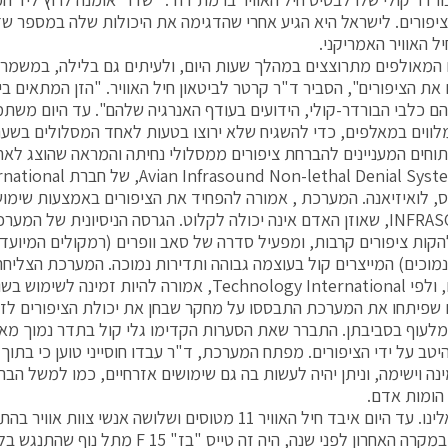
יפורים. לישראל היא הגיע אחרי שהדגימה את היכולות שלה במספר שד
ל האוויר האמריקני.
 את הציפורים", הסביר ד"ר קרטר לביטאון חיל האוויר. "הזן המתאים 
ם כלבי הבורדר-קולי, הידועים בעודף האנרגיה שלהם". עד היום משתמ
ווים במאלפים, כדי להשגיח שלא ירוצו בטעות לאחד המסלולים בשע
וחים המעניינים להברחת ציפורים ממסלולי נחיתה והמראה שהוצג לאח
הוא ה-n-lethal Denial System
, לואיזיאנה. המערכת , אמורה להפחיד את הציפורים באמצעות שימוש
– INFRASOUND, שאוזן האדם אינה יכולה לקלוט. הגרסה הניסיונית של
קות ציפורים קרבות, ומפעיל סדרה של סאב וופרים (רמקולים המיוע
מוכים) המייצרים קול בעוצמה גבוהה ותדירות נמוכה. המערכת הצליחה
במבחנים, ולפי Technology International, אמורה להיות זמינ
שפיתחו את המערכת התבססו על מחקר שבחן את יכולת הציפורים לזה
יטב על ידי הציפורים. מפתח המערכת, ד"ר עבדו חוסייני טוען כי בתו
ינה וישימה, וניתן יהיה לעשות בה גם שימושים אזרחיים, כמו למשל הבר
הומות אדם.
ובחזרה אלינו. עד היום איבד חיל האוויר 11 מטוסים ושלושה אנשי צ
ציפורים. במקרה האחרון לפני שנה, היה זה טייס "ב