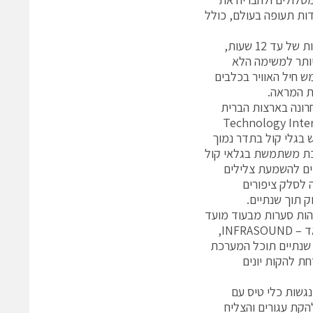
ות תעופה בעולם, כולל
"הכלבים המאולפים מתרוצצים במהלך שעות היום, ולעיתים גם בלילה, במשמרות של עד 12 שעות,
ביותר למשימה הלא
ש חיל האוויר בכלבים
ת המראה.
רונה בארצות הברית
Avian Infrasound No, של חברת Technology International
 בגלי קול בתדר נמוך
 המערכת משתמשת בגלאי קול
דים להשמעת צלילים
 לסלק ציפורים
ה לשימוש בשוק תוך שנתיים.
ות סערות מבעוד מועד
ולהימנע מלעוף בסביבתן. התברר שאת הסערות הקדימו גלי קול בתדר נמוך מאד – INFRASOUND,
ך שנתיים תוכל המערכת
חת להקות יונים
וות אוויר בהתנגשות כלי טיס עם
ז" F 15 מתל נוף שהתנגש בלהקת עגורים והצליח