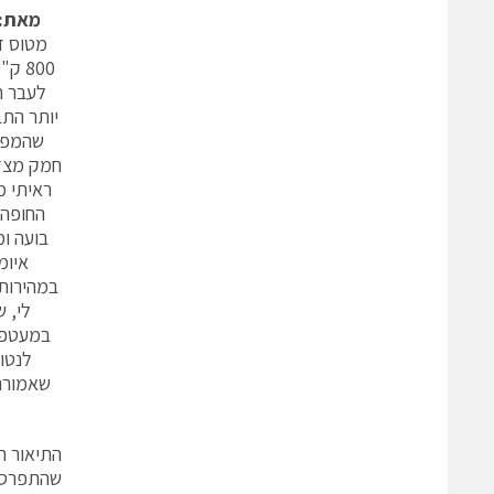
מאת: 
מטוס ז
לעבר ח
שהמפגש
חמק מצד 
ראיתי מ
החופה,
בועה ו
איומ
במהירות
לי, 
במעטפת
לנטו
שאמורה 
התיאור ה
שהתפרס