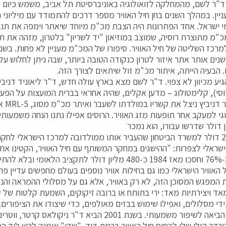
-1997. ד"ר לשם, מהמחלקה לזואולוגיה באוניברסיטת תל אביב, משמש כיום 
עניין. במהלך השנים בחן חיל האוויר מספר דרכים להתמודד עם מיליוני 
 ישראל. אחד הפתרונות היה הצבת מכ"מ מיוחד שיאתר וימפה את תנוע
"מ מתוצרת רוסיה, שמוצב במוזיאון "יד לשריון" בלטרון, מזהה את תנ
נים אותר אתר איזור לטרון כנקודה הטובה ביותר, שבה ניתן לחלוש על 
. הבעיה הייתה, איתור מכ"מ זול שיתאים לצורך הזה.
גיע מכיוון לא צפוי. ד"ר לשם מצא בארץ עולה חדש, ד"ר ליאוניד דניבי
אוויר.
גי למעקב אחר תופעות מזג האוויר. הרוסים אפילו נתנו הנחה משמעות
ב-20,000 דולר למשרד הביטחון שהעביר אותו ממולדובה למרכז הישראלי לחק
שראלי לצפרות: "ההישגים במחקר המשותף עם חיל האוויר, הקטינו את 
 הטייסים".
האוויר הישראלי כמו גם בחילות אוויר נוספים בעולם מחפשים עדיין פתר
 המפגש המסוכן הזה, לא רק באוויר, אלא גם על מסלולי ההמראה והנחי
מאד ויצירתיות מאד: ירי בתותח או ברובה זיקוקים, השמעת קלטות של 
ידי מסלולים, ואפילו שימוש בבזים מאולפים, כדי שיצודו את הציפורי
הללו לא הביאה לשיפור משמעותי. בשנת 2001 הביא ד"ר ניקו
רדר קולי שלו לבסיס חיל האוויר ברמת דוד. "שדו" אומנה לרוץ ליד ה