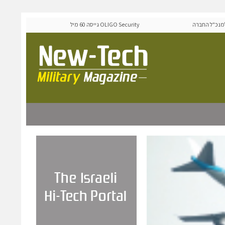
ל החברה
OLIGO Security גייסה 60 מיליון דולר להרחבת פלטפורמת אבטחת
ה-Runtime בעידן מתקפות ה-AI