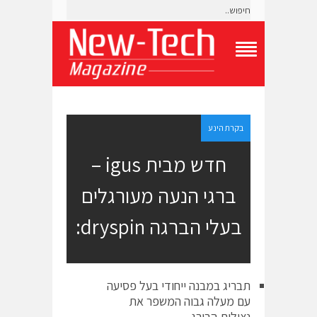
T
o
g
g
l
e
בקרת הינע
N
a
חדש מבית igus –
v
i
ברגי הנעה מעורגלים
g
a
t
בעלי הברגה dryspin:
i
o
n
M
e
תבריג במבנה ייחודי בעל פסיעה
n
עם מעלה גבוה המשפר את
u
נצילות הבורג