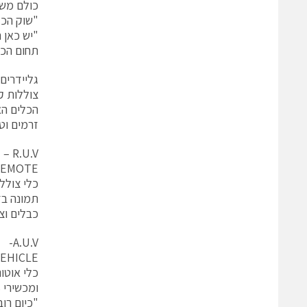
כולם משמ
"שוק הכלי
"יש כאן 
תחום הכל
גליידרים 
צוללות ק
הכלים הא
זרמים וט
R.U.V –
EMOTE –
כלי צולל
תמונה בז
כבלים וצי
A.U.V-
ICLE –
ומכשירי GPS. הוא אוסף נתונים מתחת למים ומעביר אותם לתחנת בקרה רק אחרי עלייה לפני הים.
"כיום רו