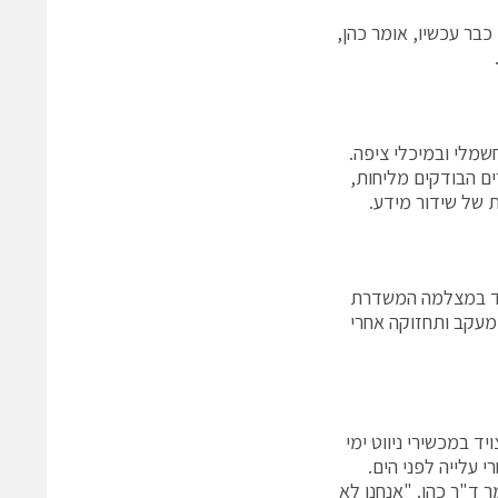
כבר עכשיו, אומר כהן,
שמלי ובמיכלי ציפה.
ם הבודקים מליחות,
 של שידור מידע.
ויד במצלמה המשדרת
מעקב ותחזוקה אחרי
 לחלוטין המיועד לשהייה ארוכת זמן וטווח מתחת למים. ה-A.U.V מצויד במכשירי ניווט ימי
 ד"ר כהן. "אנחנו לא