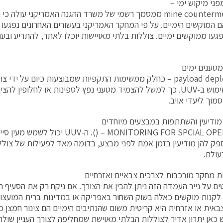
mine countermeasures ממסמך רשמי של משרד ההגנה האמריקני עולה
 נפגעו ממוקשים ימיים. צוללות בלתי מאויישות יוכלו לאתר, להתריע ובע
payload deployment – כחלק ממשימות התקפיות שמבוצעות כיום על ידי
לעשות שימוש ב-UUV. כך למשל להצמיד מטעני נפץ לספינות או לחלופין ל
מוך ליעדי אויב.
MONITORING FOR SPCIAL OPERATION – (). 
פק להן מודיעין בזמן אמת לפני מבצע, בדומה מאד לפעילות של צוללו
עולם.
ם על נייר העמדה הזה ניתן להבין את הצורך. אם ניקח רק את הסעיף הר
ן לקנות מוקשים כאלה בשוק השחור באפריקה או במדינות ברית המועצו
באית או אזרחית היא קריטית משום שהנתיבים הימיים הם צינור חמצן כל
 כאן יתרון אדיר לצוללות הבלתי מאוישת שמחליפה לצורך העניין שו