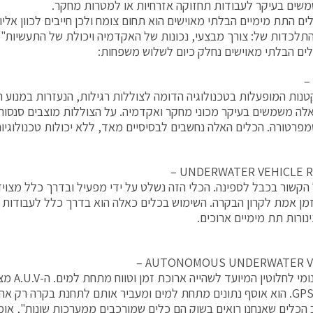
שים בעיקר לעבודות תחזוקה אזרחיות או למטרות מחקר.
ם התת מימיים הבלתי מאוישים הוא תחום צומח ולכן חייבים לכוון אליו 
התלכדות של: צורך מבצעי, נכונות של האקדמיה ויכולת של התעשיות".
ים הבלתי מאוישים נחלק כיום לשלוש משפחות:
–
טנות המופעלות בטכנולוגיה הדומה לצוללות רגילות, הנעזרות במנוע ח
לה משמשים בעיקר מכוני מחקר ואקדמיה. על הצוללות מוצבים סנסורי
מפרטורה. הכלים האלה נחשבים לבסיסיים מאד, ללא יכולות טכנולוגיות
UNDERWATER VEHICLE R
 הקשור בכבל לספינה. הכלי הזה נשלט על ידי מפעיל ובדרך כלל מצ
מן אמת לקרון הבקרה. השימוש בכלים כאלה הוא בדרך כלל לעבודות 
נורות תת מימיים ארוכים.
AUTONOMOUS UNDERWATER VEH
כלי אוטונומי
ב הכלים שאנחנו רואים בשוק הם כלים שמורכבים ממערכות שונות", אומר