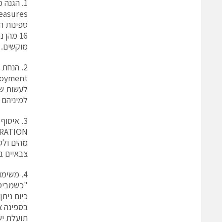
1. הגנה מפני מיקוש ימי –
16 מהן
מוקשים.
2. הנחת מטענים ימים
למיניהם ס
3. איסוף מודיעין והשתתפות במבצעים מיוחדים
מהים ולס
צבאיים ב
4. משימות מחקר מורכבות לצרכים צבאיים ואזרחיים
"כשמביטי
כיום נית
בספינה צ
תועלת יש