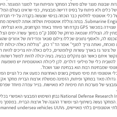
רות שבונות מוצר שלם משלב המחקר והפיתוח ועד למוצר המוגמר. היית
ל כלים ולא פיתוח על בסיס דרישה מבצעית, כפי שראינו בעולם המל"
Submarine Engineering. בנתה צוללת אוטונומית ושלחה אותה למשי
לצוללת, שצוידה במכשור GPS נקדח חור מיוחד באחד הקרחונים, והי
לחור שהמתין לה. הצוללת שגמאה מרחק של 1000 ק"מ ב
הוכנסו לה, ולאסוף נתונים שכללו צילום סונאר ומדידות של אזורים שהו
ת מוכחת, ואותה צריך למנף" אומר הד"ר כהן, "צוללות כאלה יכולות להי
ל צינור גז באורך עשרות קילומטרים, כלים כאלה יהיו צריכים להיות ח
קשר איתם כאשר הם נתקלים בבעיה. בעיה יכולה להיות למשל רשתות
להשבית כלי של מיליוני דולרים. לכן ליכולת האוטונומיות יש משמעות
ונומי שמבחינות רבות הוא בבחינת שגר ושכח".
לי אוטונומי תת מימי מעסיק בשנים האחרונות כמעט את כל הציים המע
דולה מאד במחקר ופיתוח, הזמינה ממשלת ארצות הברית מחקר אקדמ
National Defense Research Institute נבחן השימוש המבצעי
ומיים בלתי מאויישים, unmanned undersea vehicles UUVs: