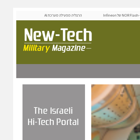
MediaTek אישרה את זיכרון ה-NOR Flash של Infineon
הרצליה מפעילה מערכת AI לניהול אדפטיבי של רמזורים