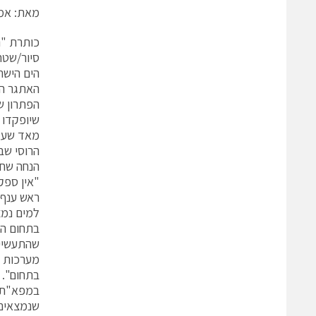
מאת: אמי
סיור/שטח
הים הישר
הפתרון ש
שיופקדו 
הרוסי שב
הנחה שחי
"אין ספק
ראש ענף 
למים נמצ
בתחום הז
שהתעשייה
מערכות ל
בתחום".
במפא"ת כ
שנמצאים 