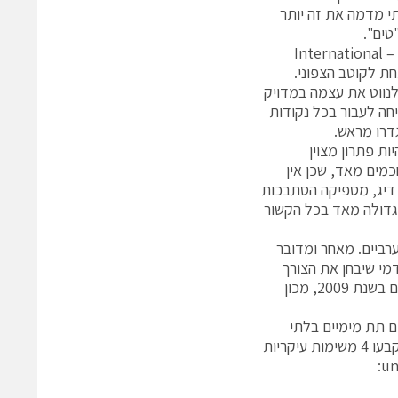
י מדמה את זה יותר
טים".
היכולת של כלי אוטונומי לחלוטין כבר הוכחה בניסוי שנעשה בקנדה על ידי חברת – International
מה מתחת לקוטב הצפוני.
א הצליחה לנווט את עצמה במדויק
משך עשרה ימים הצליחה לעבור בכל נקודות
גדרו מראש.
ות פתרון מצוין
כמים מאד, שכן אין
 דיג, מספיקה הסתבכות
 גדולה מאד בכל הקשור
רביים. מאחר ומדובר
י שיבחן את הצורך
והאפיון המבצעי של מערכות תת מימיות לא מאוישות. בנייר עמדה מיוחד שפרסם בשנת 2009, מכון
 האפשרי בכלים תת מימיים בלתי
מאוישים. המחקר נעשה בשיתוף הצי ומשרד ההגנה של ארצות הברית. במסמך נקבעו 4 משימות עיקריות