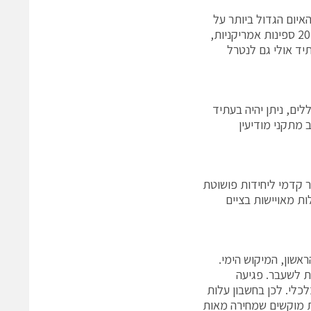
 כי האיום הגדול ביותר על
ספינות הם המוקשים הימיים. על פי המחקר האמריקני בעשורים האחרונים נפגעו 20 ספינות אמריקניות,
תיד אולי גם לנטרל
 צוללים, ניתן יהיה בעתיד
הציב מתקני מודיעין
ה-UUV יכול לשמש מעין סייר קדמי ליחידות פושוטת
ת מאויישות בציים
אשון, המיקוש הימי.
ת לשעבר. פגיעה
כלי. לכן בחשבון עלות
לת מוקשים שמחירה מאות