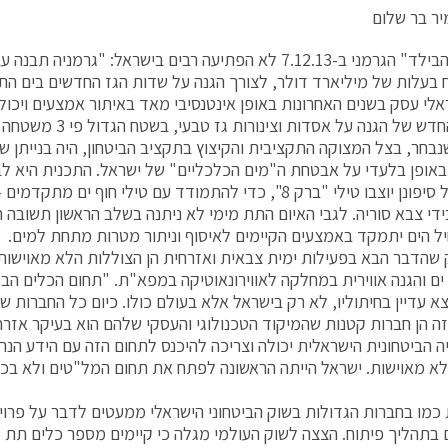
ר בר שלום
כותרת "הבילד" הגרמני ב-7.12.13 לא הפתיעה רבים בישראל: "גרמנ
 בעלות של מיליארד דולר, לצורך הגנה על שדות הגז החדשים בים התיכ
אלי עסק בשנים האחרונות באופן אינטנסיבי מאד באיתור אמצעים ויכו
האתגר החדש של הגנה על אסדות
נבחר, בצל המצוקה התקציבית והקיצוץ בתקציב הביטחון, היה בנייתן ש
באופן בלעדי על אבטחת ה"מים הכלכליים" של ישראל. התכנית היא לב
מאד שעל סיפונן יוצבו טילי "ברק 8", כדי להתמודד עם טילי חוף 
ידי צבא סוריה. לגבי האיום התת מימי לא ניתנה בשלב הראשון תשובה 
ל הים יתמקד באמצעים הקיימים לאיסוף וניתור מטרות מתחת למים.
 שהדבר הבא בפעילות ימית צבאית ואזרחית הן הצוללות הלא מאוישות"
ים והגנה אווירית במחלקה לאווירונאוטיקה במפא"ת. "תחום הכלים ה
א עדיין בחיתוליו, לא רק בישראל אלא בעולם כולו. כיום כל החברות 
ה הן חברות קטנות שהמיקוד הטכנולוגי והעסקי שלהם הוא בעיקר אזרחי
 הביטחונית הישראלית יכולה וצריכה להיכנס לתחום הזה עם הידע הנרח
א מאוישות. ישראל הייתה הראשונה לפתח את תחום המל"טים ולא בכדי
מו בחברות הגדולות בשוק הביטחוני הישראלי ממעטים לדבר על פרוי
בתהליך פיתוח. הצצה לשוק העולמי מגלה כי קיימים מספר כלים תת מ