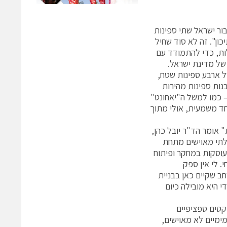
יה תבנה עבור ישראל שתי ספינות
ון". זה לא סוד שחיל
לות, כדי להתמודד עם
 וצינורות גז טבעי, בשטח הגדול פי 3 משטחה של מדינת ישראל.
ל ארבע ספינות שטח,
נות ספינות מהירות
ים מתקדמים – כמו למשל ה"יאחונט"
חד משמעית, אולי מתוך
 אומר הד"ר יובל כהן,
בלתי מאוישים מתחת
שעוסקות במחקר ופיתוח
. לי אין ספק
ב שקיים כאן בבניית
 היא מובילה כיום
קטים ספציפיים
ימיים לא מאוישים,