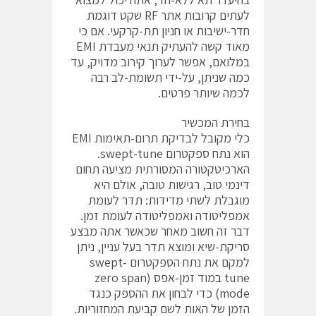
לעתים קרובות אתר RF שקט דוגמת
חדר-ישיבות או חניון תת-קרקעי. אם כי
מאוד קשה להעתיק תנאי מעבדת EMI
במלואם, אפשר לערוך קירוב מדויק, עד
כמה שניתן, על-ידי תשומת-לב רבה
לכמה שיותר פרטים.
בחירת המכשיר
כלי מקובל לבדיקת תרום-תאימות EMI
הוא נתח ספקטרום swept-tune.
הארכיטקטורה המסורתית מציעה תחום
דינמי טוב, רגישות טובה, אולם היא
מוגבלת לשתי מדידות: תדר לעומת
אמפליטודה ואמפליטודה לעומת זמן.
דבר זה חשוב מאחר שכאשר אתה מבצע
סריקת-שיא ומוצא תדר בעל עניין, ניתן
למקם את נתח הספקטרום swept-
tune במוד זמן-אפס (zero span
mode) כדי לבחון את ההספק כנגד
הזמן של האות לשם קביעת המחזוריות.