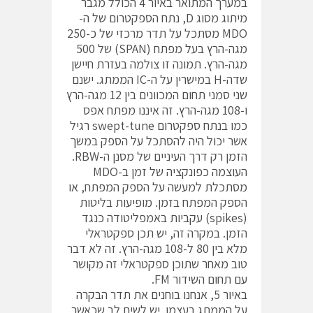
במערך המתואר באיור 4 הכולל מגבר
מיתוג מסוג D, נתח הספקטרום של ה-
MDO מסתכל על תדר מרכזי של כ-250
מגה-הרץ בעל מפתח (SPAN) של 500
מגה-הרץ. תמונה זו צולמה בעזרת חיישן
שדה-H במישרין על ה-IC הממתג. ישנם
שני סמני תחום המכוונים בין 12 מגה-הרץ
ו-108 מגה-הרץ. זה איננו מפתח אפס
כמו בנתח ספקטרום swept-tune רגיל
אשר יכול היה להסתכל על הספק במשך
הזמן רק דרך העיניים של מסנן ה-RBW.
העוצמה כפונקציה של זמן ב-MDO
מסתכלת למעשה על הספק המפתח, או
הספק המפתח בזמן. מופיעות בליטות
(spikes) עקביות באמפליטודה כנגד
הזמן. במקרה זה, יש תכן ספקטראלי
מלא בין 80 ל-108 מגה-הרץ. זה לא דבר
טוב מאחר שתוכן ספקטראלי זה מקושר
עם תחום השידור FM.
באיור 5, אנחנו בוחנים את תדר הבקרה
על הממתג בעצמו. יש לשים לב שכאשר