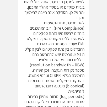
לגשת למתקן הבדיקה, אתה יכול לזהות
בעיות מוקדם או במשך מהלך התכנון.
יתר על כן, הסריקה אינה חייבת להימשך
זמן רב.
לשם סריקת תרום-תאימות
(Pre Compliance), רוב המתכננים
בוחרים להשתמש בנתח ספקטרום
לשימוש כללי במקום להשקיע במקלט
EMI ייעודי. המפתח הוא בהבנת
ההבדלים בין נתח ספקטרום לבין מקלט
ה-EMI. גורמים שיש להתחשב בהם
כוללים רוחב-פס של הרזולוציה
(resolution bandwidth – RBW),
מספר נקודות העקבה, זמן השהיה,
התמיכה בגלאי CISPR וגורמי אנטנה.
בהתקנה פיזיקלית, אנטנה דו-חרוטית
(biconical) ואנטנה רחבת-תחום
לוגריתמית
(log-periodic) מהוות שתיהן בחירות
טובות, ביחד עם חצובה ואולי קדם-מגבר.
בהיעדר תא ללא-הד, אתה יכול למצוא