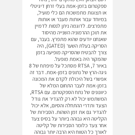
ספקטרום בזמן-אמת בעלי זרחן דיגיטלי
או תצוגות מתמשכות הם כלי מועיל,
במיוחד עבור אותות מעבר או אותות
מתפרצים. לדוגמה ניתן לנסות לדמיין
את תוכן ההרמוניה השנייה מהיסוד
שאנחנו יודעים שהוא מתפרץ. בעבר, עם
הסריקה בעלת השער (GATED), היה
צורך להבטיח שהסריקה מופיעה בזמן
שהמקור היה באמת מופעל.
באיור 7, RTSA מסתכל על מיפתח של 8
גיגה-הרץ של נתונים בזמן-אמת. דבר זה
אפשרי בשל היכולת לקדם את המכונה
בזמן-אמת לעבר התחום המלא של
כיוונונים של נתח הספקטרום. עם RTSA,
המשתמש יכול לא רק להגדיר את גודל
הצעד ותדרי ההתחלה והסיום, אלא יכול
להגדיר גם את זמן השהות. הסבירות של
הקליטה היא גבוהה ביותר על בסיס צעד
אחר צעד כלומר הסבירות של קליטה
לאורך כל הטווח היא הרבה יותר גבוהה