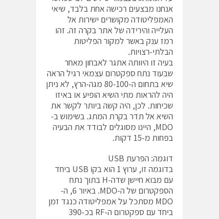
אנחנו מבצעים רכישה אחת בלבד, שיאי
האמפליטודה מקושרים ישירות אל
העלייה והירידה של אתר בקרה זה. זהו
רמז ענק באשר למקור הפליטות
הבלתי-רצויות.
בעיה זו היוותה אתגר לאבחון מאחר
שבעוד נתח ספקטרום עצמאי רגיל הראה
שיא בתחום ה-80-100 מגה-הרץ, לא ניתן
היה להראות מתי השיא הופיע או באיזו
שכיחות. לכן, היה קשה ביותר לקשר את
השיא אל תדר בקרת המתג. בשימוש ב-
MDO, היינו מסוגלים לבודד את הבעיה
בפחות מ-15 דקות.
דוגמה: הפרעת USB
בדוגמה זו, ערוץ 1 הוא בקו USB ביחד
עם מבוא חיישן שדה-H בתוך נתח
הספקטרום של ה-MDO. באיור 6, ה-
MDO מסתכל על אמפליטודה כנגד זמן
ביחד עם ספקטרום ה-RF בכ-390