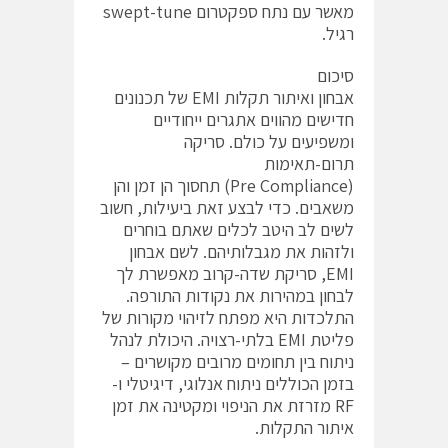
מאשר עם נתח ספקטרום swept-tune
רגיל.
סיכום
אבחון ואיתור תקלות EMI של תכנונים
חדישים מהווים אתגרים ייחודיים
ומשפיעים על כולם. סריקה
תרום-תאימות
(Pre Compliance) תחסוך הן זמן והן
משאבים. כדי לבצע זאת ביעילות, חשוב
לשים לב היטב לכלים שאתם בוחרים
ולזהות את מגבלותיהם. לשם אבחון
EMI, סריקת שדה-קרוב מאפשרת לך
לבחון במהירות את נקודות התורפה.
התלכדות היא מפתח לזיהוי מקורות של
פליטת EMI בלתי-רצויה. היכולת לנהל
ניתוח בין תחומים מרובים מקושרים –
בזמן הכוללים ניתוח אנלוגי, דיגיטלי ו-
RF מזרזת את הניפוי ומקטינה את זמן
איתור התקלות.