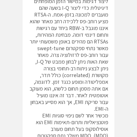
ליצור דגימות במישור הזמן המופחתים
דיגיטלית כדי ליצור I-Q בשעה שהם
מועברים למכונה בזמן-אמת. ה-RTSA
מציע רוחב-פס ללכידה רחב מאחר שהוא
איננו מוגבל ב-RBW ביחד עם רגישות
ותחום דינמי דומה. מבחינת המהירות,
RTSAs הם מהירים באופן משמעותי יותר
מאשר נתחי ספקטרום swept-tune
עבור רוחב-פס לרזולוציה צרה. מאחר
שאת האות ניתן לבחון ממבט של I-Q,
ניתן לבצע ניתוח רב-תחומי בצורה
מקושרת (correlated) כולל תדר,
אמפליטודה ומופע כנגד זמן. לדוגמה,
אם אתה מסמן תחום כלשהו, הוא מעוקב
אוטומטית לאחר. דבר זה איננו מועיל
עבור סריקת EMI, אך הוא מסייע באבחון
ה-EMI.
מכשיר אחר לשם ניפוי סוגיות EMI
פוטנציאליות ותרום-תאימות EMI הוא
אוסילוסקופ בעל תחום מעורב
(MDO .(MDO משלב נתח ספקטרום