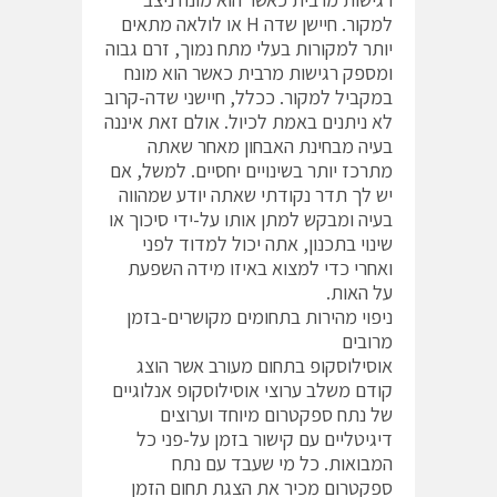
למקור. חיישן שדה H או לולאה מתאים
יותר למקורות בעלי מתח נמוך, זרם גבוה
ומספק רגישות מרבית כאשר הוא מונח
במקביל למקור. ככלל, חיישני שדה-קרוב
לא ניתנים באמת לכיול. אולם זאת איננה
בעיה מבחינת האבחון מאחר שאתה
מתרכז יותר בשינויים יחסיים. למשל, אם
יש לך תדר נקודתי שאתה יודע שמהווה
בעיה ומבקש למתן אותו על-ידי סיכוך או
שינוי בתכנון, אתה יכול למדוד לפני
ואחרי כדי למצוא באיזו מידה השפעת
על האות.
ניפוי מהירות בתחומים מקושרים-בזמן
מרובים
אוסילוסקופ בתחום מעורב אשר הוצג
קודם משלב ערוצי אוסילוסקופ אנלוגיים
של נתח ספקטרום מיוחד וערוצים
דיגיטליים עם קישור בזמן על-פני כל
המבואות. כל מי שעבד עם נתח
ספקטרום מכיר את הצגת תחום הזמן