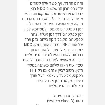
ותחום התדר, אך כיצד אלה קשורים
יחד? הפיתרון המשמש ב-MDO הוא
להכניס את מושג זמן הספקטרום. (כפי
שניתן לראות באיור 3, כאשר הפס הכתום
מראה מתי הופיע הספקטרום המוצג).
זמן הספקטרום מאפשר למשתמש לכוון
זמן ספקטרום דרך זמן אנלוגי. נתח
ספקטרום מקובל לוקח צילום-בזק אחד
של אות ה-RF בנקודה אחת בזמן. MDO
לוקח הרבה צילומים, כל אחד מכוון
בהתאם לאותות האנלוגיים והדיגיטליים.
דבר זה מאפשר למהנדסי התכנון לראות
כיצד אות ה-RF שלהם משתנה במשך
הזמן. חשוב לציין שזה איננו רק FFT
בסקופ, אלא ערוץ עצמאי בעל אורך
רישום מקושר בזמן אל הערוצים
האנולוגיים והדיגיטליים.
דוגמה: מגבר מיתוג
מסוג (switch class D)