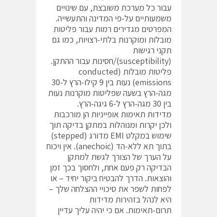
עבור כל מערכת משובצת, עם שינויים
משמעותיים על-פי המדינה והתעשייה.
המפרטים מגדירים רמות עבור פליטות
מובלות ומוקרנות בלתי-רצויות, כמו גם
תקני רגישות
(susceptibility)/חסינות עבור ההתקן.
פליטות מובלות (conducted
emissions) נעות בין 9 קילו-הרץ ל-30
מגה-הרץ בשעה שפליטות מוקרנות נעות
בין 30 מגה-הרץ ל-6 גיגה-הרץ.
מדידות תאימות אופייניות הן מורכבות
ולכן יקרות ומנוהלות במתקן בדיקה תוך
שימוש במקלט EMI מדורג (stepped)
בתוך תא ללא-הד (anechoic). אין ויכוח
על הערך של הצורך לגשת למתקן
הבדיקה רק פעם אחת, ולחסוך בכך זמן
והוצאות. הדרך להבטיח ביקור יחיד – או
לפחות לשפר את סיכויי ההצלחה שלך –
היא לנהל בזהירות מדידות
תרום-תאימות. אם כי יהיה עליך עדיין