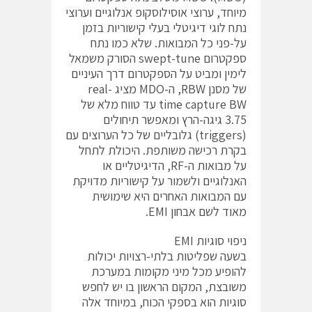
מיוחד, ערוצי אוסילוסקופ אנלוגיים וערוצי
נתח לוגי דיגיטלי בעלי קישוריות בזמן
על-פני כל המבואות. שלא כמו נתח
ספקטרום swept-tune הסורק משמאל
לימין ומביט על הספקטרום דרך העיניים
של מסנן RBW, ה-MDO מציג real-
time capture BW עד טווח מלא של
3.75 גיגה-הרץ ומאפשר תיחולים
(triggers) גלובליים של כל הערוצים עם
בקרת רכישה משותפת. היכולת לתחל
על מבואות ה-RF, הדיגיטליים או
האנלוגיים ולשמור על קישוריות מדויקת
עם המבואות האחרים היא שימושית
מאוד לשם אבחון EMI.
ניפוי סוגיות EMI
בשעה שפליטות בלתי-רצויות יכולות
להופיע מכל מיני מקומות במערכת
משובצת, המקום הראשון בו יש לחפש
סוגיות הוא בספקי הכוח, במיוחד אלה