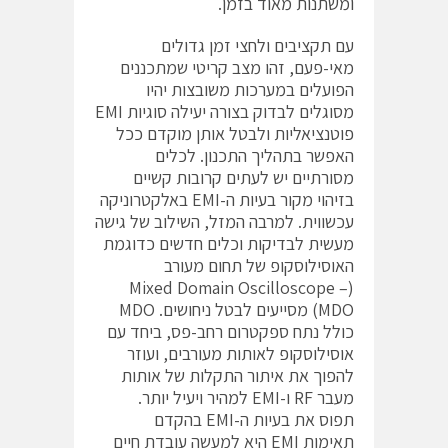
ומשתנות מאוד בזמן.
עם תקציבים ולחצי זמן גדולים
מאי-פעם, זהו מצב קריטי שמתכננים
הפועלים במערכות משובצות יהיו
מסוגלים לבדוק בצורה יעילה סוגיות EMI
פוטנציאליות ולבטל אותן מוקדם ככל
האפשר בתהליך התכנון. לכלים
מסורתיים יש לעתים קרובות קשיים
בזיהוי מקור בעיות ה-EMI באלקטרוניקה
עכשווית. למרבה המזל, השילוב של גישה
מעשית לבדיקות וכלים חדשים כדוגמת
האוסילוסקופ של תחום מעורב
(Mixed Domain Oscilloscope –
MDO) מסייעים לבטל ניחושים. MDO
כולל נתח ספקטרום רחב-פס, ביחד עם
אוסילוסקופ לאותות מעורבים, ועוזר
להפוך את איתור התקלות של אותות
מעבר RF ו-EMI למהיר ויעיל יותר.
תפוס את בעיות ה-EMI בהקדם
תאימות EMI היא למעשה עובדת חיים