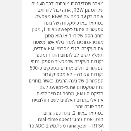
מאחר שמדידה זו מובחנת דרך העיניים
של המסנן RBW, אתה יכול להרחיב
אותה רק עד כמה שה-RBW מאפשר.
כמתואר בארכיטקטורה של נתח
ספקטרום swept-tune באיור 1, מסנן
רוחב-הפס של הוידיאו הוא מסנן
מעביר-נמוכים לאחר גילוי אשר משטח
את העקיבה. לגבי מפרטי EMI אחדים,
תיאלץ לשים לב לתחום התדר ומספר
נקודות העקיבה שהמכשיר מספק. נתחי
ספקטרום זולים אחדים מספקים כ-500
נקודות עקיבה – לא מספיק עבור
ספקטרום של גיגה-הרצים. כאשר בוחרים
נתח ספקטרום swept-tune לשם
בדיקת ה-EMI, מספר זה חייב להיות
אידאלי בתחום האלפים לשם רזולוציית
תדר טובה יותר.
כמתואר באיור 2, נתח ספקטרום
בזמן-אמת (real-time spectrum
analyzer – RTSA) משתמש ב-ADC כדי