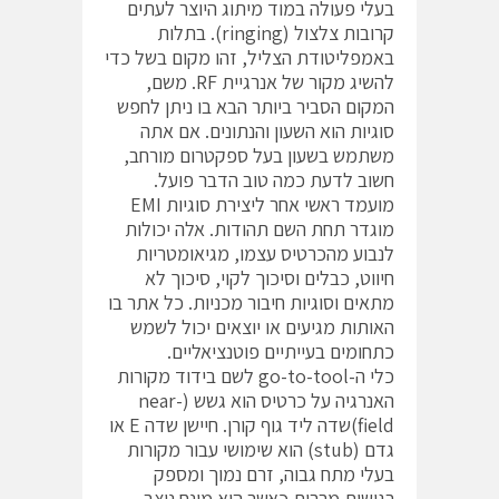
בעלי פעולה במוד מיתוג היוצר לעתים
קרובות צלצול (ringing). בתלות
באמפליטודת הצליל, זהו מקום בשל כדי
להשיג מקור של אנרגיית RF. משם,
המקום הסביר ביותר הבא בו ניתן לחפש
סוגיות הוא השעון והנתונים. אם אתה
משתמש בשעון בעל ספקטרום מורחב,
חשוב לדעת כמה טוב הדבר פועל.
מועמד ראשי אחר ליצירת סוגיות EMI
מוגדר תחת השם תהודות. אלה יכולות
לנבוע מהכרטיס עצמו, מגיאומטריות
חיווט, כבלים וסיכוך לקוי, סיכוך לא
מתאים וסוגיות חיבור מכניות. כל אתר בו
האותות מגיעים או יוצאים יכול לשמש
כתחומים בעייתיים פוטנציאליים.
כלי ה-go-to-tool לשם בידוד מקורות
האנרגיה על כרטיס הוא גשש (near-
field)שדה ליד גוף קורן. חיישן שדה E או
גדם (stub) הוא שימושי עבור מקורות
בעלי מתח גבוה, זרם נמוך ומספק
רגישות מרבית כאשר הוא מונח ניצב