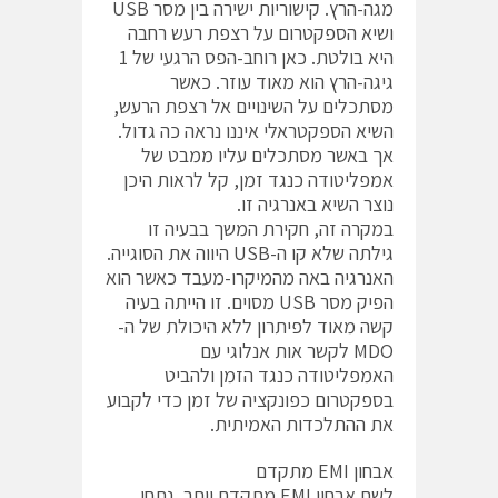
מגה-הרץ. קישוריות ישירה בין מסר USB
ושיא הספקטרום על רצפת רעש רחבה
היא בולטת. כאן רוחב-הפס הרגעי של 1
גיגה-הרץ הוא מאוד עוזר. כאשר
מסתכלים על השינויים אל רצפת הרעש,
השיא הספקטראלי איננו נראה כה גדול.
אך באשר מסתכלים עליו ממבט של
אמפליטודה כנגד זמן, קל לראות היכן
נוצר השיא באנרגיה זו.
במקרה זה, חקירת המשך בבעיה זו
גילתה שלא קו ה-USB היווה את הסוגייה.
האנרגיה באה מהמיקרו-מעבד כאשר הוא
הפיק מסר USB מסוים. זו הייתה בעיה
קשה מאוד לפיתרון ללא היכולת של ה-
MDO לקשר אות אנלוגי עם
האמפליטודה כנגד הזמן ולהביט
בספקטרום כפונקציה של זמן כדי לקבוע
את ההתלכדות האמיתית.
אבחון EMI מתקדם
לשם אבחון EMI מתקדם יותר, נתחי