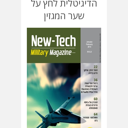
הדיגיטלית לחץ על
שער המגזין