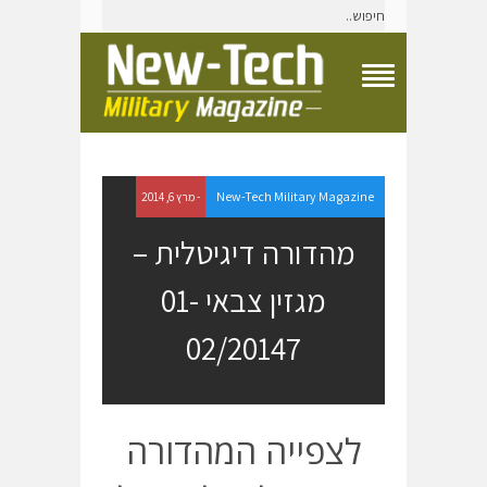
T
o
g
g
l
e
New-Tech Military Magazine
- מרץ 6, 2014
N
a
מהדורה דיגיטלית –
v
i
מגזין צבאי 01-
g
a
t
02/20147
i
o
n
M
e
לצפייה המהדורה
n
u