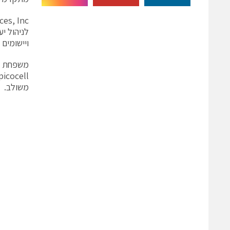
ויישומים מבוססי-מעבד y
משולב.