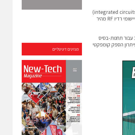
Analog Devices, Inc. השיקה משפחה משולבת של מעגלים משולבים (integrated circuits – ICs)
לניהול יעיל של הספק המציעה פתרונות הספק קומפקטיים, צפופים ביותר עבור יישומי רדיו RF מהיר
 משולב עבור תחנות-בסיס
וקים לפיתרון הספק קומפקטי
מגזינים דיגיטליים