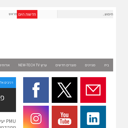
חדשות היום
חברת IAIG גייסה 6 מיליון דולר להקמת חברות תוכנה שנבנו מראש
לעידן ה-AI
Select
בית
מגזינים
מוצרים חדשים
ערוץ NEW-TECH TV
אודותינ
רכיבים אל
פית
PMU
יעי
מתקדמי