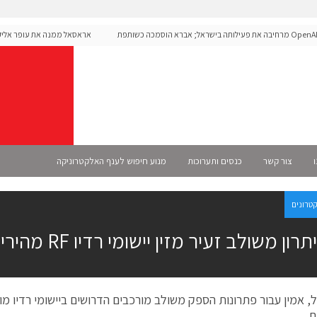
OpenAI מרחיבה את פעילותה בישראל; אברא הוסמכה כשותפת
אראסאל ממנה את עופר אליקים
 רשמית
ו
צור קשר
כנסים ותערוכות
מנוע חיפוש לענף האלקטרוניקה
קטרונים
רון משולב זעיר מזין יישומי רדיו RF מהירים ו-FPGAs
ל, אמין עבור פתרונות הספק משולב מורכבים הדרושים ביישומי רדיו מוג
ם