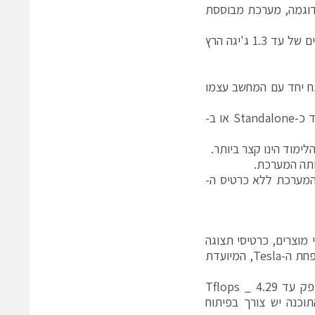
גובר בטכנולוגית XEON PHI בקצה העליון של פתרונות HPC (לדוגמה, מערכת מבוססת
Xeon Phi הינו מוצר מתקדם המכיל כמות גדולה של מעבדים (57-61) בתדרים של עד 1.3 ג'יגה הרץ
תח יחד עם המחשב עצמו
הכרטיס המיוצר בטכנולוגית 14nm יכול להריץ עליו לינוקס בסיסי ויכול לתפקד כ-Standalone או ב-
X ביצועים יחסית לאותה המערכת ללא כרטיס ה-
תוח כרטיסי GPGPU. לחברה שני קווי מוצרים, כרטיסי תצוגה
סטנדרטיים, המסוגלים להריץ יישומי GPGPU, ומשפחת מוצרים ייעודית – משפחת ה-Tesla, המיועדת
למשפחת ה-Tesla יש מפרט מרשים הכולל 2880 ליבות, 12GB RAM והמספק עד 4.29 Tflops _
Peak Single p לצורך כתיבת התוכנה יש צורך בפיתוח