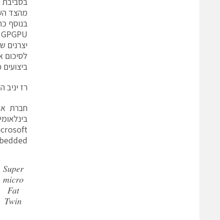
מהצד השנ
יצרנים שו
לסיכום א
ביצועים פ
רז יניב הינו מנכ"ל 
בינלאומיו
crosoft
bedded
Super
micro
Fat
Twin