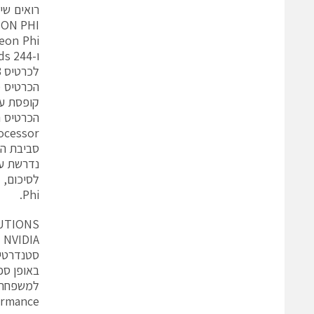
XEON PHI מחזיקה את המקום הראשון ברשימת 00
ו-244 Threads.
לכרטיס 3 משפחות שנועדו למקבול, צפיפות גבוהה וביצועים גבוהים ביותר.
הכרטיס מ
קופסת עי
PCI Co-Processor ויכול 
סביבת התוכנה והכלים לפית
נדרשת עבודת 
Phi.
UTIONS
באופן ספצי