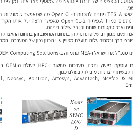
בסביבת CUDA הספציפית של חברת NVIDIA מה שמוסיף מצד 
י.
GPGPU נוספים כמו ATI.פיתוח ב-Open CL מאפשר הר
נים וארכיטקטורות שונות וכן כל שילוב ביניהם.
נו רואים מגוון רב של פתרונות הן בתחום המחשוב והן בתחום ההאצות
ורצי דרך ובמחיר עלות תועלת מצויין ע"י תכנון נכון של המערכת, המרכ
ארו ישראל ו-MEA מתמחה ב-OEM Computing Solutions
חברת ארו ע
ת בשיתוף יצרניות מובילות בעולם כגון,
ll, Neosys, Kontron, Artesyn, Advantech, McAfee & Mi
Em
Kontr
on
SYMC
LOU
D