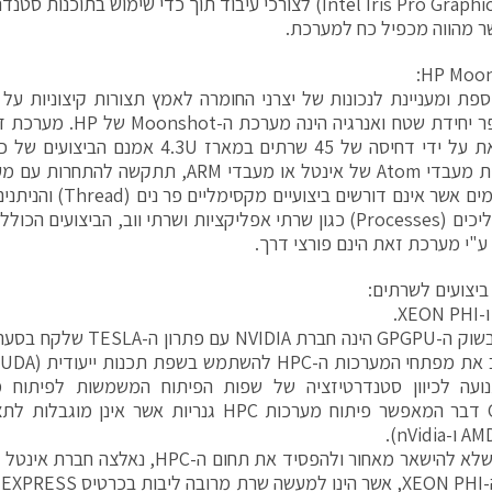
ספת ומעניינת לנכונות של יצרני החומרה לאמץ תצורות קיצוניות ע
החישוב פר יחידת שטח ואנרגי
אחד, וזאת על ידי דחיסה של 45 שרתים במארז 
אך ליישומים אשר אינם דורש
אלפי תהליכים (Processes) כגון שרתי אפליקציות ושרתי ווב, הביצועי
ע"י מערכת זאת הינם פורצי דרך.
 ביצועים לשרתים:
OpenCL דבר המאפשר פיתוח מערכות HPC גנריות אשר 
על מנת שלא להישאר מאחור ולהפסיד את תחום ה