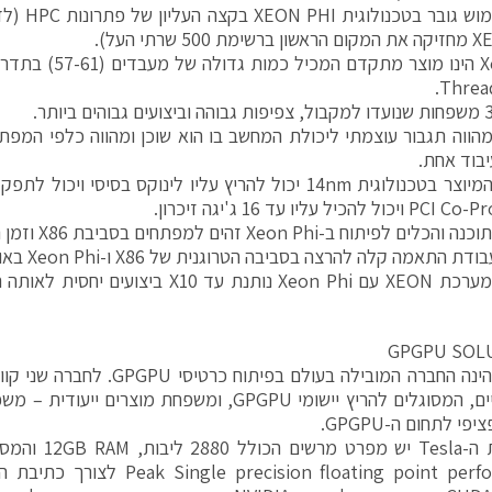
רואים שימוש 
5 שרתי העל).
הווה תגבור עוצמתי ליכולת המחשב בו הוא שוכן ומהווה כלפי המפ
בוד אחת.
להכיל עליו עד 16 ג'יגה זיכרון.
וח ב-Xeon Phi זהים למפתחים בסביבת X86 וזמן הלימוד הינו קצר ביותר.
התאמה קלה להרצה בסביבה הטרוגנית של X86 ו-Xeon Phi באותה המערכת.
לסיכום, מערכת XEON עם Xeon Phi נותנת עד 10
GPGPU SOL
NVIDIA הינה החברה המובילה בעולם בפי
פי לתחום ה-GPGPU.
recision floating point performance