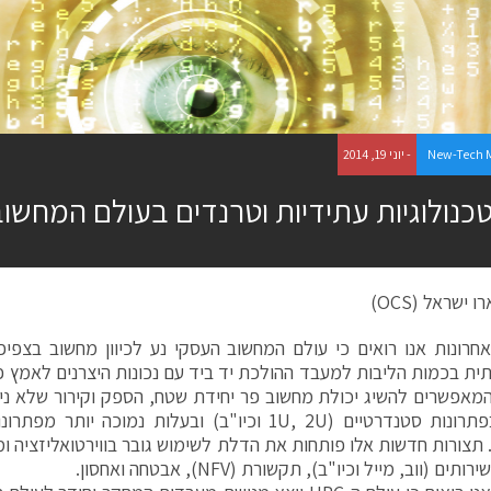
New-Tech 
- יוני 19, 2014
כנולוגיות עתידיות וטרנדים בעולם המחשוב וה
ו ישראל (OCS)
חרונות אנו רואים כי עולם המחשוב העסקי נע לכיוון מחשוב בצפיפ
ת בכמות הליבות למעבד ההולכת יד ביד עם נכונות היצרנים לאמץ פת
 המאפשרים להשיג יכולת מחשוב פר יחידת שטח, הספק וקירור שלא ני
שימוש בפתרונות סטנדרטיים (1U, 2U וכיו"ב) ובעלות נמוכ
Blad). תצורות חדשות אלו פותחות את הדלת לשימוש גובר בווירטואליזציה 
ים (ווב, מייל וכיו"ב), תקשורת (NFV), אבטחה ואחסון.