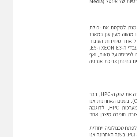
(Intel Iris Pro Graphics 5200) לצורכי עיבוד תוך כדי שימוש בתוכנות סטנדרטיות של אינטל (Media
ל מנת למקסם את יכולת
ה הינה מערכת ה-Moonshot של HP. מערכת זו מהווה מעין ענן במארז
4.3U אמנם הביצועים של כל אחד מיחידות העיבוד
המבוססות מעבדי Atom של אינטל או מעבדי ARM, תתקשה להתחרות עם מעבדי ה-XEON E3 ו-E5,
ים ביצועיים מקסימליים פר נים (Thread) והניתנים לפריסה על מאות, ואף
ם הכוללים בהינתן צריכת אנרגיה
החלוצה בשוק ה-GPGPU הינה חברת NVIDIA עם פתרון ה-TESLA שלקח בסערה את שוק ה-HPC, דבר
אשר חייב את מפתחי המערכות ה-HPC להשתמש בשפת תכנות ייעודית (CUDA). בשנים האחרונות אנו
רואים תנועה לכיוון סטנדרטיזציה של שפות הפיתוח המשמשות לפיתוח מערכות HPC, לדוגמה
אינן מוגבלות לתצורת חומרה מיצרן אחד
-HPC, נאלצה חברת אינטל לפתח טכנולוגיה ייחודית
בדמות ה-XEON PHI, אשר הינו למעשה שרת מרובה ליבות בכרטיס PCI-EXPRESS. בשנה האחרונה אנו