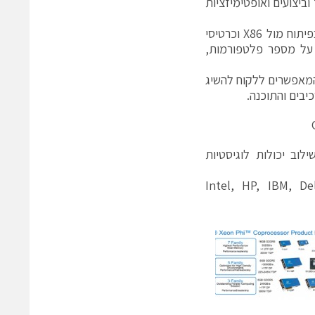
אחד זמן לימוד וביצועים ואופטימיזציות
בנוסף כרטיסי TESLA ניתנים לתכנות ב-Open CL מה שמאפשר קומונליות בפיתוח מול X86 וכרטיסי
צה של אותו הקוד על מספר פלטפורמות,
 המאפשרים ללקוח להשיג
יבים והתוכנה.
וסקת בייעוץ ותכנון מערכות מחשוב ו-HPC לעולם ה-OEM בשילוב יכולות לוגיסטיות
Intel, HP, IBM, De