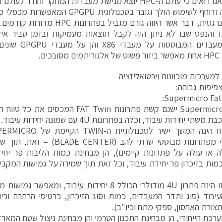
ונגזרותיה ודוחף לשימוש הולך וגובר בטכנולוג
יעילות אנרגטית, דבר אשר היווה גורם מגב
 והנפט שבו לא ניתן היה לקבל תוצאות מעמיקות ובזמן סביר אי
מרובות מעבדים המב
כים.
למערכות מוכוונות וירטואליזציה
לחברת Supermicro ישנם קשת פתרונות AT Twin
משמעותי מפתרונות מבוססי שרתי להב (
מות בזיכרון פר יחידת עיבוד, וכל זאת תוך שמירה על גמישות המקב
מערכת זו הינה פתרון 4U מודולרי הכולל 8 יחידות עיבוד,
עיבוד (סוג ותדר המעבדים, כמות וסוג הזיכרון, כרטיסי הרחבה וכי
צורת האחסון, ספקי מתח וכיו"ב).
ערכת הייחודי, הן מבחינת התכנון הטרמי והן מבחינת ניצול שטח המא