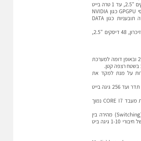
יחידת עיבוד (Computing NODEׂ) שני מעבדי XEON E5 מהירי תדר, 6 דיסקים "2.5, עד 1 טרה בייט
זיכרון ומגוון כרטיסי הרחבה – הן כרטיסי תקשורת של 10 ו-40GBE, והן כרטיסי GPGPU כגון NVIDIA
TESLA ו-INTEL XEON PHI, כל זאת תוך תמיכה מלאה בסביבות עבודה תובעניות כגון DATA
בתצורה מלאה המערכת כוללת 16 מעבדי XEON E5 מהירי תדר, 8 טרה בייט זיכרון, 48 דיסקים "2.5,
פתרון ייחודי נוסף בתחום זה פותח ע"י חברת Kontron. פתרון זה הינו פתרון 2U ובאופן דומה למערכת
 את מספר התצורות על מנת למקד את
א. מערכת מכוונת שירותי ווב, בעלת 9 יחידות עיבוד, הכוללות מעבד E3 מהיר תדר ועד 256 גיגה בייט
ב. מערכת מכוונת שירותי מדיה\טרנסקודיניג, בעלת 18 יחידות עיבוד הכוללות מעבד CORE I7 נמוך
בדומה לפתרונות בתצורת להב, לשתי התצורות תשתית תקשורת מנותבת (Switching) מהירה בין
יחידות המחשוב הכוללת מערכת ניהול עומסים (Load-balancer) ומספר רב של חיבורי 1-10 גיגה ביט