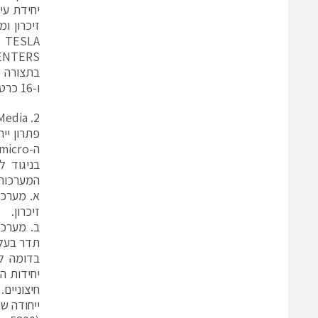
CENTERS וספקי תקש
ו-16 כרטיסי הרחבה.
2. Kontron SYMCLOUD MS2900 Web/Media:
ה-Supermicro שתוארה מעלה, מאפשר לדחוס כמות עצומה של יכולת מחשוב בשטח רצפה קטן.
המערכות 
זיכרון.
תדר בעל צריכת
חיצוניים.
ייחודה ש