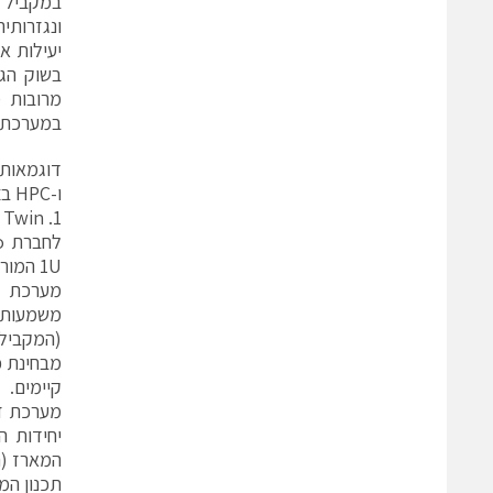
בשוק הגז
במערכת HPC אחת מאפשר ביזור פשוט של אלגוריתמים מסוב
דוגמאות 
ו-HPC בצפיפות גבוהה:
1. Supermicro Fat Twin:
1U המורכבת משתי יחידות עיבוד, וכלה בפתרונות 4U עם שמונה יחידות עיבוד.
מבחינת כ
קיימים.
יחידות ה
המארז (ת
תכנון המ