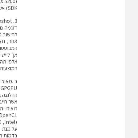
SDK) אשר מהווה מכפיל כח למערכת.
3. HP Moonshot:
דוגמה נו
המוצעים 
ב .מאיצי
GPGPU ו-XEON PHI.
(AMD ,Intel ו-nVidia).