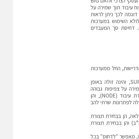
במקביל אנו רואים כי עולם ה-HPC יוצא מנישת מעבדות המחקר וחודר לעולם העסקי לצרכי BIG DATA
ית GPGPU המאפשרות מכפלי כוח עיבוד תוך שמירה על
יל בפתרונות HPC מדורות קודמים. דוגמה לכך ניתן לראות
לולא השימוש במערכות
וססות על מעבדי X86 והן על מעבדי GPGPU שונים. דחיסת סך המעבדים
F המכסים את כל טווח הדרישות, החל ממערכות
מערכת זו הינה המשך ישיר לטכנולוגיית ה-TWIN הקיימת של SUPERMICRO, והינה זולה באופן
BLADE CENTER) – זאת, תוך שמירה על צפיפות גבוהה
(המקבילה או עולה על פתרונות קיימים), הן מבחינת כמות הליבות פר יחידת עיבוד (NODE), והן
ילה לפתרונות שרתי להב
 ומאפשר גמישות מלאה, הן בבחירת תצורת
ו”ב) והן בבחירת תצורת
רז, מאפשר "לדחוס" בכל