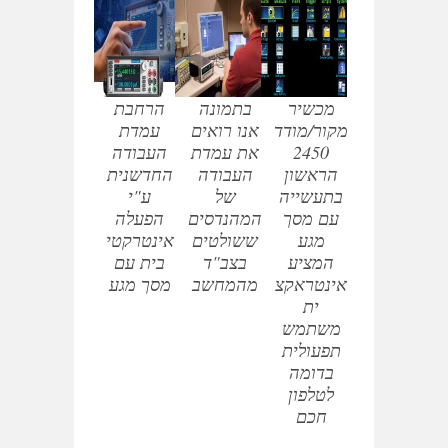
מכשיר
בתמונה
הרחבת
מקור/מודד
אנו רואים
עמדת
2450
את עמדת
העבודה
הראשון
העבודה
החדשנית
בתעשייה
של
ע"י
עם מסך
המהנדסים
הפעלה
מגע
ששולטים
אינטרקטי
המציע
בצב"ד
בית עם
אינטראקצ
מהמחשב
מסך מגע
ית
משתמש
תפעולית
בדומה
לטלפון
חכם