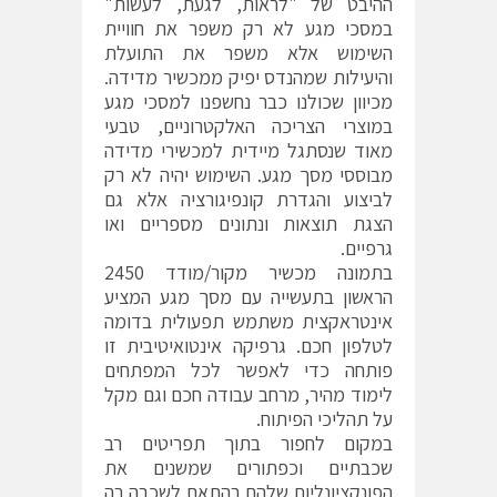
ההיבט של "לראות, לגעת, לעשות"
במסכי מגע לא רק משפר את חוויית
השימוש אלא משפר את התועלת
והיעילות שמהנדס יפיק ממכשיר מדידה.
מכיוון שכולנו כבר נחשפנו למסכי מגע
במוצרי הצריכה האלקטרוניים, טבעי
מאוד שנסתגל מיידית למכשירי מדידה
מבוססי מסך מגע. השימוש יהיה לא רק
לביצוע והגדרת קונפיגורציה אלא גם
הצגת תוצאות ונתונים מספריים ואו
גרפיים.
בתמונה מכשיר מקור/מודד 2450
הראשון בתעשייה עם מסך מגע המציע
אינטראקצית משתמש תפעולית בדומה
לטלפון חכם. גרפיקה אינטואיטיבית זו
פותחה כדי לאפשר לכל המפתחים
לימוד מהיר, מרחב עבודה חכם וגם מקל
על תהליכי הפיתוח.
במקום לחפור בתוך תפריטים רב
שכבתיים וכפתורים שמשנים את
הפונקציונליות שלהם בהתאם לשכבה בה