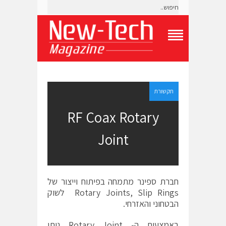
T
o
g
g
l
e
תקשורת
N
a
RF Coax Rotary
v
i
Joint
g
a
t
i
o
חברת ספינר מתמחה בפיתוח וייצור של
n
M
Rotary Joints, Slip Rings לשוק
e
הבטחוני והאזרחי.
n
u
באמצעות ה- Rotary Joint ניתן