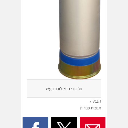
פגז חצב. צילום: תעש
הבא →
תגובות סגורות