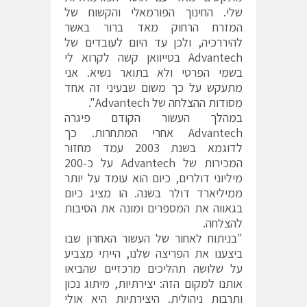
שלי. החינוך הפורמאלי והקשוח של
המזרח הרחוק מאד ברור באשר
להיררכיה, ולכן עד היום לעובדים של
Advantech בטייוואן קשה לקרוא לי
בשמי הפרטי ולא בתואר נשיא. אני
מתעקש על כך משום שבעיני זה אחד
מסודות ההצלחה של Advantech".
במהלך העשור הקודם פיגרה
Advantech אחרי המתחרות. כך
לדוגמא בשנת 2003 עמד מחזור
המכירות של Advantech על כ-200
מיליוני דולרים, כיום הוא עומד על יותר
ממיליארד דולר בשנה. הו מציג כיום
בגאווה את המספרים ומונה את הסיבות
להצלחה.
"בניתוח לאחור של העשור האחרון שבו
ביצענו את הפריצה שלנו, הייתי מצביע
על שלושה תהליכים מרכזיים שהביאו
אותנו למקום הזה: יצירתיות, מיתוג נכון
ותרבות ניהולית. היצירתיות היא אולי