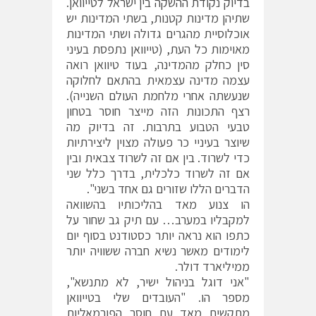
בדיוק נקודת ההשקה בין ישראל לטייוואן.
שתיהן מדינות קטנות, בשתי המדינות יש
אוכלוסיית מהגרים גדולה ושתי המדינות
מאוימות כל העת, (טייוואן נתפסת בעיני
סין כחלק מהמדינה, בעוד טיוואן רואה
עצמה מדינה עצמאית בהתאם לחלוקה
שנעשתה אחרי מלחמת העולם השנייה).
רצף התכונות הזה מייצר חוסר בטחון
טבעי הטבוע בתרבות. זה בדיוק מה
שיוצר בעיניי כר פעולה מצוין ליצירתיות
כדי לשרוד. בין אם זה לשרוד צבאית ובין
אם זה לשרוד כלכלית, בדרך כלל שני
הדברים הללו שזורים גם אחד בשני".
הו צנוע מאד בהליכותיו בהשוואה
למקבליו במערב… עם תיק גב שחור על
כתפו הוא נראה יותר כסטודנט בסוף יום
לימודים מאשר נשיא חברה ששוויה יותר
ממיליארד דולר.
"אני דוגל בניהול ישיר, לא מתנשא",
מספר הו. "העובדים שלי בטייוואן
מתקשים מאד עם חוסר הפורמאליות