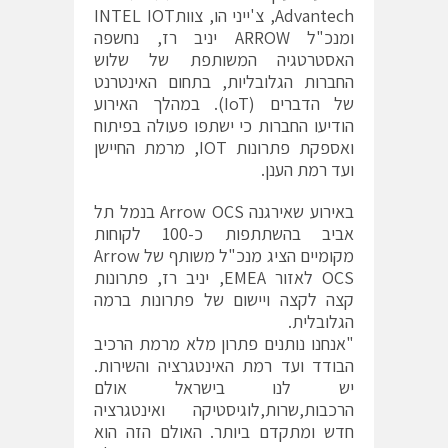
Advantech, צ'ייני הו, צוותINTEL IOT
ומנכ"ל ARROW יניב רז, נחשפה
האסטרטגיה המשותפת של שלוש
החברות הגלובליות, בתחום האינטרנט
של הדברים (IoT). במהלך האירוע
הודיעו החברות כי ישתפו פעולה בפיתוח
ואספקת פתרונות IOT, מרמת החיישן
ועד רמת הענן.
באירוע שאירגנה Arrow OCS בנמל תל
אביב בהשתתפות כ-100 לקוחות
מקומיים הציג מנכ"ל משותף של Arrow
OCS לאזור EMEA, יניב רז, פתרונות
קצה לקצה ויישום של פתרונות ברמה
הגלובלית.
"אנחנו נותנים פתרון מלא מרמת הרכיב
הבודד ועד רמת האינטגרציה והשירות.
יש לנו בישראל אולם
הרכבות,שרות,לוגיסטיקה ואינטגרציה
חדש ומתקדם ביותר. האולם הזה הוא