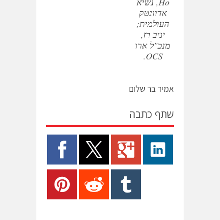
Ho, נשיא
אדוונטק
העולמית;
יניב רז,
מנכ"ל ארו
OCS.
אמיר בר שלום
שתף כתבה