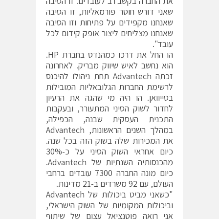
את החברה בקשב רב לעובדים. זו הסיבה
שאני דורש חוסר פורמאליות, זו הסיבה
שאנחנו מקפידים על פתיחות וזו הסיבה
שאנחנו מצליחים ליצור אופק קידום לכל
עובד".
הו החל את דרכו כמהנדס בחברת HP.
הוא נחשב לאיש שיווק מבריק. לאחרונה
זכתה Advantech תחת ניהולו להיכנס
לרשימת החברות הגלובאליות המובילות
בטייוואן. הו היה מי שהגה את הרעיון
לחדור לשוק הסיני המתעורר, ובעקבות
התכנית העסקית שבנה, הכפילה,
במהלך השנים הראשונות, Advantech
את המכירות שלה בשוק הזה בכל שנה.
כיום אחראי השוק הסיני על כ-30%
מהכנסותיה השנתיות של Advantech.
כיום מונה החברה 7300 עובדים ברחבי
העולם, עם 92 משרדים ב-21 מדינות.
"כשאני מביט ביכולות של Advantech
וביכולות המקומיות של השוק הישראלי,
אני רואה פוטנציאל עצום של שיתוף