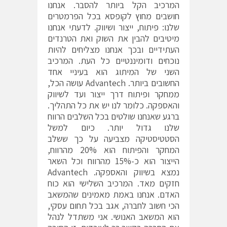
המרכיב הקל ביותר להסבר. אנחנו
חושבים מחוץ לקופסא בכל הפרמטרים
שלנו: פיתוח, ייצור ושיווק. לדעתי אנחנו
מיטיבים להבין את השוק ואת הטרנדים
העתידיים ובכך אנחנו מצליחים להיות
נוכחים ודומיננטיים כל העת. המרכיב
השני של המיתוג הוא בעיניי אחד
החשובים ביותר. Advantech עושה הכל,
ממחקר ופיתוח דרך ייצור ועד לשיווק
והאספקה. כלומר לנו יש את כל התהליך.
ברגע שאנחנו שולטים בכל השלבים הרווח
שלנו גדול יותר. כיום למשל
הסטטיסטיקה מצביעה על כך ששלב
המחקר והפיתוח הוא 20% מהרווח,
הייצור הוא כ-15% מהרווח וכל השאר
נמצא בשיווק והאספקה. Advantech
חזקים מאד. המרכיב השלישי הוא כוח
האדם. אנחנו באמת מאמינים שהמשאב
הכי חשוב לחברה, אגב בכל תחום עסקי,
הוא המשאב האנושי. אני משתדל לנהל