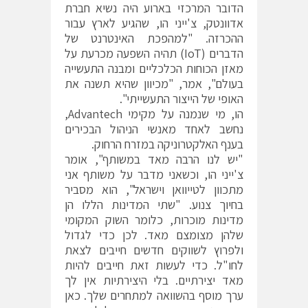
הדובר המרכזי בארוע היה נשיא חברת
אדוונטק, צ'ייני הו, שהגיע לארץ עבור
ההכרזה. "למהפכת האינטרנט של
הדברים (IoT) תהיה השפעה מכרעת על
מאזן הכוחות הכלכליים ומבנה התעשייה
בעולם", אמר, "מכיוון שהיא תשנה את
האופי של הייצור התעשייתי".
הו, מי שנמנה על מקימי Advantech,
נחשב לאחד מאנשי הניהול הבכירים
בענף האלקטרוניקה במזרח הרחוק.
"יש לנו הרבה מאד במשותף", אומר
צ'ייני הו, וכשאני מדבר על משותף אני
מתכוון לטייוואן וישראל", הוא מסביר
בחיוך צנוע. "שתי המדינות הללו הן
מדינות מוכרות, כלומר השוק המקומי
שלהן מצומצם מאד. לכן כדי לגדול
ולפרוץ לשווקים חדשים חייבים לצאת
לחו"ל. כדי לעשות זאת חייבים להיות
מאד יצירתיים. בלי היצירתיות אין לך
ערך מוסף בהשוואה למתחרים שלך. כאן