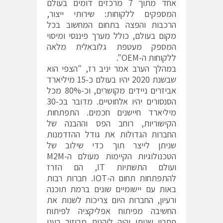
אחד מתוך 7 מרכזים דומים בעולם
המספקים ללקוחות: שירותי ייצור,
הרכבות והפצה בתחום המחשוב בכל
מקום בעולם, כולל מערך פיננסי ומיסוי
המספק מעטפת גלובאלית מלאה
ללקוחות ה-OEM".
במהלך הערב אמר יניב רז, "הצפי הוא
שבשנת 2020 יהיו בעולם כ-15 מיליארד
אביזרים ניידים מקושרים, וכ-80% מכל
הסנסורים יהיו אלחוטיים. מדובר בכ-30
מיליארד חיישנים חכמים. התפתחות
הקישוריות, רוחב הפס וההבנה של
החברות הגדולות את גודל ההזדמנות
שניתן לייצר תוך כדי שילוב של
הטכנולוגיות הקיימות מעולם ה-M2M
ועולם התשתיות IT, הם הזרז
להתפתחות תחום ה-IOT. חברות רבות
באות עם יישומיים שונים ברמת תוכנה
ורעיון, החברות היום צריכות לשנות את
החשיבה מפיתוח אפליקציה לפיתוח
פתרון שניתן יהיה ליהנות מביזור בענן