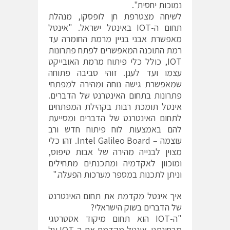
נמוכות יחסית".
לשיחה מצטרפת חן לופסקו, מנהלת
תחום ה-IOT באינטל ישראל. "אינטל
מאפשרת אבני בניין מרמת החומרה עד
רמת התוכנה המאפשרים לפתח פתרונות
IOT, כולל כלי פיתוח מרמת האובייקט
עצמו ועד לענן. זוהי סביבה פתוחה
שמאפשרת גישה נוחה ומהירה למפתחי
פתרונות בתחום האינטרנט של הדברים.
אינטל תומכת רבות בקהילת המפתחים
לתחום האינטרנט של הדברים ומסייעת
להם באמצעות לוח פיתוח חדש ורב
עוצמה – Intel Galileo Board. זהו כלי
מצוין לבנייה מהירה של אבות טיפוס,
ומוכוון לאקדמיה ומתכנתים מתחילים
וניתן לתכנות במספר מערכות הפעלה."
איך אינטל מקדמת את תחום האינטרנט
של הדברים בשוק הישראלי?
"ה-IOT הוא תחום מיקוד אסטרטגי
מבחינתנו. אינטל מקדמת את ה-IOT על