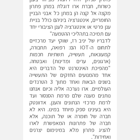
כשרות, חברת ארו דוגלת במתן פתרון
מקצה אל קצה הן במתן כל אבני הבניין
החומריים, אינטגרציה ביניהם כולל בניית
ענן פרטי או אינטגרציה לענן הציבורי יחד
עם תמיכה בתהליכי ההטמעה"
לדבריו של יניב רז, שווקי יעד מרכזיים
לתחום ה-IOT הם: רפואה, תחבורה,
קמעונאות, תעשייה, תשתיות חכמות
(ארגונים, ערים ומדינות) ואבטחה.
"מהפיכת האינטרנט של הדברים היא
אחד מהמנועים החזקים של התעשייה
בשנים הבאות ואחד מתוך 3 הטרנדים
העולמיים. ארו נערכה אליה וכיום אנחנו
נותנים מענה שלם מרמת הסנסור ועד
לרמת מרכזי הנתונים והענן. אדוונטק
היא בעינינו ספק מיוחד במינו. היא לא
חברה של חומרה או של תוכנה, אלא
חברה של פתרונות המאפשרת לארו
להציג פתרון מלא במינימום יצרנים
ואחידות".