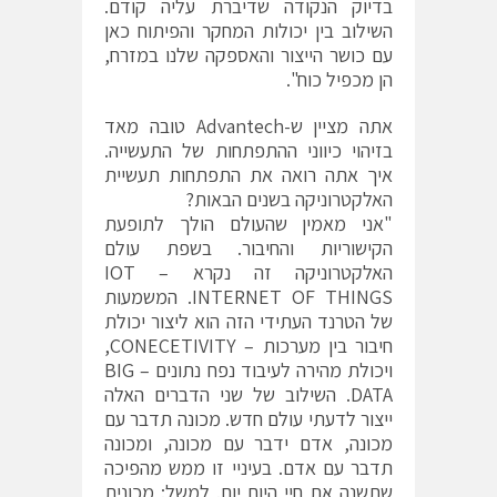
בדיוק הנקודה שדיברת עליה קודם.
השילוב בין יכולות המחקר והפיתוח כאן
עם כושר הייצור והאספקה שלנו במזרח,
הן מכפיל כוח".
אתה מציין ש-Advantech טובה מאד
בזיהוי כיווני ההתפתחות של התעשייה.
איך אתה רואה את התפתחות תעשיית
האלקטרוניקה בשנים הבאות?
"אני מאמין שהעולם הולך לתופעת
הקישוריות והחיבור. בשפת עולם
האלקטרוניקה זה נקרא IOT –
INTERNET OF THINGS. המשמעות
של הטרנד העתידי הזה הוא ליצור יכולת
חיבור בין מערכות – CONECETIVITY,
ויכולת מהירה לעיבוד נפח נתונים – BIG
DATA. השילוב של שני הדברים האלה
ייצור לדעתי עולם חדש. מכונה תדבר עם
מכונה, אדם ידבר עם מכונה, ומכונה
תדבר עם אדם. בעיניי זו ממש מהפיכה
שתשנה את חיי היום יום. למשל: מכונית