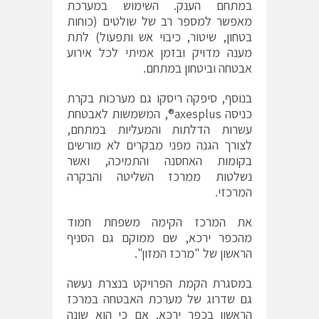
במתחם הענק. השימוש במערכת
מאפשר למספר רב של שולטים (כוחות
בטחון, שיטור, כיבוי אש ותפעול) לתת
מענה מדויק ובזמן אמיתי לכל אירוע
אבטחה וביטחון במתחם.
בנוסף, סיפקה ריסקו גם מערכות בקרת
כניסה axesplus®, המשמשות לאבטחת
עשרות הדלתות והמעליות במתחם,
לצורך הגנה מפני מבקרים לא מורשים
בקומות האחסנה והתמיכה, ואשר
נשלטות ממרכז השליטה והבקרה
המרכזי.
את המרכז הקימה משפחת חמוד
מהכפר ירכא, שם ממוקם גם הסניף
הראשון של "מרכז המזון".
במסגרת הקמת הפרויקט בנצרת נעשה
גם שדרוג של מערכת האבטחה במרכז
הראשון בכפר ירכא, אם כי הוא שונה