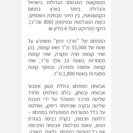
מעסקאות האבטחה הגדולות בישראל
והגדולה ביותר בארץ בתחום
הקמעונאות, בין היתר מבחינת השטחים,
כמות המצלמות וצפיפותן (800 סה"כ).
היקף הפרויקט מעל 6 מליון ₪.
המתחם של "מרכז מזון" משתרע על
שטח של 55,000 מ"ר ושש קומות, בהן
שתי קומות חניה מקורה, שתי קומות
מסחריות בשטח 13 אלף מ"ר, שתי
קומות אחסנה ותמיכה, ובנוסף קומת
מסעדות בשטח 1,800 מ"ר.
אבטחת המתחם כוללת מגוון אמצעי
אבטחה ובטחון, כולם נשלטים מחדר
שליטה מרכזי המנוהל על ידי תוכנת
שליטה ובקרה שפיתחה ריסקו, ושולטת
על כלל המערכות המופעלות במתחם –
דלתות חכמות, בקרת כניסה בעזרת
תגים, מאות מצלמות אבטחה המכסות
את כל הקומות במתחם, גלאים, תאורה,