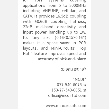
applications from 5 to 2000MHz
including VHFUHF, cellular, and
CATV. It provides 16.5dB coupling
with ±0.6dB coupling flatness,
22dB mid-band directivity and
input power handling up to 1W.
Its tiny size )0.16×0.15×0.16”(
makes it a space saver in PCB
layouts, and Mini-Circuits’ Top
Hat™ feature improves speed and
accuracy of pick-and-place.
לפרטים נוספים:
"MCDI"
ט: 077-540-6075
פ: 153-77-540-6051
office@mcdi-ltd.com
www.minicircuits.com