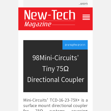
T
o
g
g
l
e
רכיבים אלקטרונים
N
a
98Mini-Circuits’
v
i
Tiny 75Ω
g
a
t
Directional Coupler
i
o
n
M
e
Mini-Circuits’ TCD-16-23-75X+ is a
n
surface mount directional coupler
u
for 75Ω systems covering