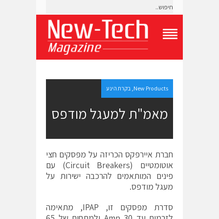
T
o
g
g
l
e
New Products
,
בקרת הינע
N
a
מאמ"ת למעגל מודפס
v
i
g
a
t
חברת איירפקס הכריזה על מפסקים חצי
i
אוטומטיים (Circuit Breakers) עם
o
פינים המותאמים להרכבה ישירות על
n
M
מעגל מודפס.
e
n
סדרת מפסקים זו, IPAP, מתאימה
u
לזרמים עד 30 Amp ולמתחים של 65